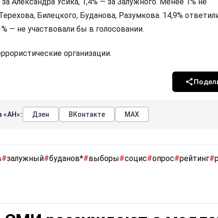
 за Александра Усика, 1,4% — за Залужного. Менее 1% не
Терехова, Билецкого, Буданова, Разумкова. 14,9% ответили
,1% — не участвовали бы в голосовании.
террористические организации.
Подел
 «АН»:
Дзен
ВКонтакте
МАХ
в
#
залужный
#
буданов*
#
выборы
#
социс
#
опрос
#
рейтинг
#