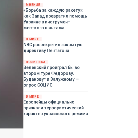
«страны 404» в следующем
МНЕНИЕ
«Борьба за каждую ракету»:
году. Однако киевские
как Запад превратил помощь
временщики не торопятся
Украине в инструмент
заключать мир - ведь есть
жесткого шантажа
поддержка в ЕС.
Политический кризис в
В МИРЕ
Британии и Германии, выборы
NBC рассекретил закрытую
во Франции могут полностью
директиву Пентагона
изменить геополитический
ландшафт в мире, пока
ПОЛИТИКА
Зеленский ожидает выборов
Зеленский проиграл бы во
в США.
втором туре Федорову,
Буданову* и Залужному —
опрос СОЦИС
В МИРЕ
Европейцы официально
признали террористический
характер украинского режима