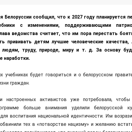
я Белоруссии сообщил, что к 2027 году планируется п
бники с изменениями, поддерживающими патрио
Глава ведомства считает, что им пора перестать боят
ть прививать детям лучшие человеческие качества,
 людям, труду, природе, миру и т. д. За основу бу
е наработки.
их учебниках будет говориться и о белорусском правите
изни граждан.
ки настроенных активистов уже потребовала, чтоб
рограмме больше внимания уделили белорусской ку
для воспитания национальной идентичности. Им возрази
обвинили тех в «потворстве нацизму» и желанию встать