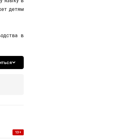
у языку в
жет детям
водства в
иться
13+