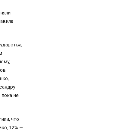
иняли
тавила
ударства,
м
ному,
сов
нко,
сандру
 пока не
или, что
йко, 12% —