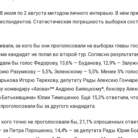
8 июля по 2 августа методом личного интервью. В нём пр
респондентов. Статистическая погрешность выборки сос
али, за кого бы они проголосовали на выборах главы гос
и кандидат не попал во второй тур. Согласно результата
дали бы голос Федорову, 13,6% — Буданову, 12,9% — Залуж
ию Разумкову — 5,5%, Зеленскому — 5,5%. Менее 5% голо
арькова Игорю Терехову, депутату Рады Алексею Гончаре
у командиру «Азова»** Андрею Билецкому*, боксёру Алек
 «Батькивщина» Юлии Тимошенко. Ещё 15,3% ответили, что
 проголосовали бы за другого кандидата.
а кого точно не проголосовали бы, 21,1% опрошенных ответ
 — за Петра Порошенко, 14,4% — за депутата Рады Юрия Бо