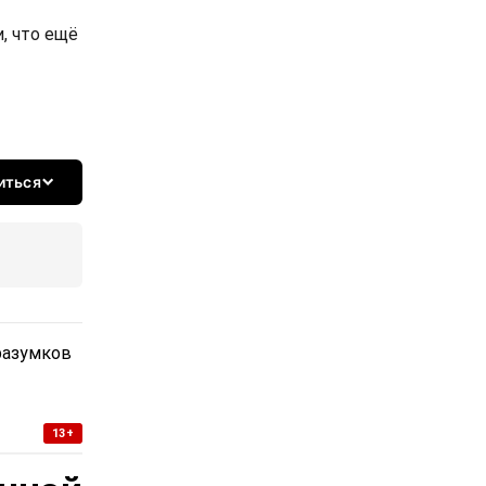
, что ещё
иться
разумков
13+