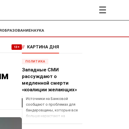
☰
Я
ОБРАЗОВАНИЕ
НАУКА
//
КАРТИНА ДНЯ
13+
ПОЛИТИКА
Западные СМИ
им
рассуждают о
медленной смерти
«коалиции желающих»
Источники на Банковой
сообщают о проблемах для
бандеровщины, которые все
больше нарастают на
международном поле, что
сильно ударит по позициям