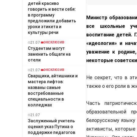
детей красиво
говорить и вести себя:
в программу
Министр образовани
предложили добавить
все школьные уче
уроки этикета и
культуры речи
воспитание детей. 
21.07
«идеология» и нача
ЭКСКЛЮЗИВ
Студентам могут
уважение к родине,
заменить общаги на
отели
некоторые советски
21.07
ЭКСКЛЮЗИВ
Сварщики, айтишники и
Не секрет, что в эт
мастера лифтов:
также о его роли в ж
названы самые
востребованные
специальности в
Часть патриотичес
колледжах
образовательной п
21.07
белорусскому языку 
Заслуженный учитель
оценил указ Путина о
активисты, которые 
поддержке педагогов