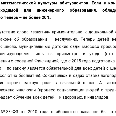
математической культуры абитуриентов. Если в кон
обходимой для инженерного образования, обла
о теперь – не более 20%.
утствие слова «занятия» применительно к дошкольной 
законе об образовании – неслучайно. Теперь детей н
 к школе, муниципальные детские сады массово преобр
иализирующиеся лишь на присмотре и уходе (это 
ении с соседней Финляндией, где с 2015 года подготовка
 – по закону является обязательной для всех детей с ше
бсолютно бесплатна). Сократилась в садах ставка логопе
тие играет важную роль в начальной школе. А так
оложено инклюзии (процесс социализации людей с труд
традает обучение всех детей – и здоровых, и инвалидов.
№83-ФЗ от 2010 года с абсолютно, казалось бы, те