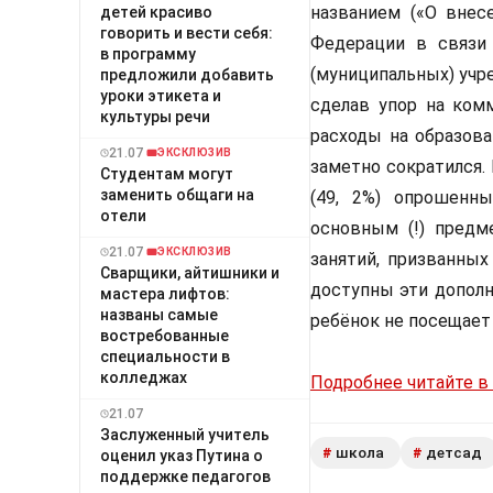
названием («О внес
детей красиво
говорить и вести себя:
Федерации в связи
в программу
(муниципальных) учр
предложили добавить
уроки этикета и
сделав упор на ком
культуры речи
расходы на образова
21.07
ЭКСКЛЮЗИВ
заметно сократился. 
Студентам могут
заменить общаги на
(49, 2%) опрошенн
отели
основным (!) предм
21.07
ЭКСКЛЮЗИВ
занятий, призванных
Сварщики, айтишники и
доступны эти дополн
мастера лифтов:
названы самые
ребёнок не посещает 
востребованные
специальности в
колледжах
Подробнее читайте в
21.07
Заслуженный учитель
школа
детсад
#
#
оценил указ Путина о
поддержке педагогов