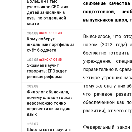
Больше 41 тыс.
снижение качества 
участников СВО и их
подготовкой, не
детей зачислили в
вузы по отдельной
выпускников школ, т
квоте
04.08
ЭКСКЛЮЗИВ
Выяснилось, что отс
Кому соберут
новом (2012 года) 
школьный портфель за
счёт бюджета
бесплатно готовить
04.08
ЭКСКЛЮЗИВ
учреждения, спец
Экзамен научит
поразительно в сравн
говорить: ЕГЭ ждет
речевая реформа
четыре утренних часа
тому же она у них а
03.08
Филолог объяснила,
что речевое разви
почему слово «тоска»
обеспеченной как п
невозможно точно
перевести ни на один
развитии), от чего с
язык
23.07
Федеральный закон 
Школы хотят научить