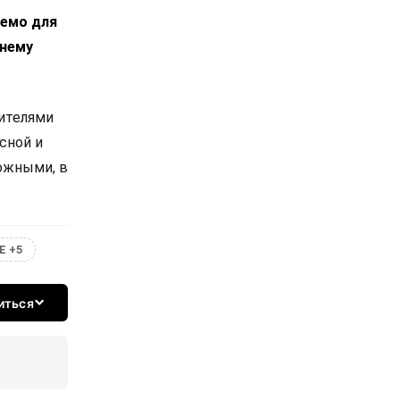
лемо для
днему
вителями
сной и
ожными, в
Е +5
иться