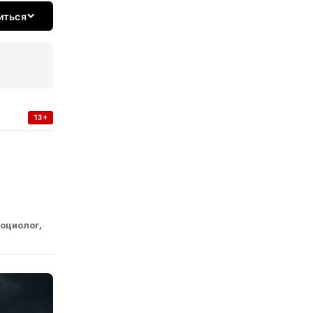
иться
13+
социолог,