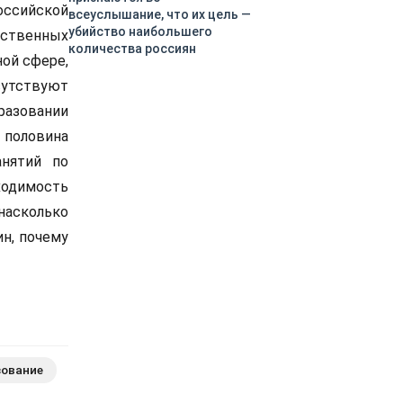
оссийской
всеуслышание, что их цель —
убийство наибольшего
рственных
количества россиян
ной сфере,
сутствуют
разовании
и половина
анятий по
ходимость
насколько
н, почему
зование