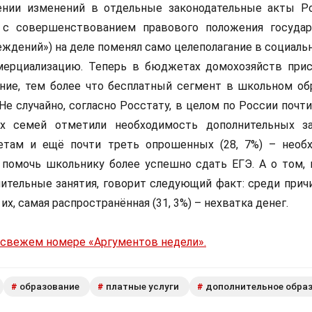
ении изменений в отдельные законодательные акты Р
 с совершенствованием правового положения госуда
еждений») на деле поменял само целеполагание в социаль
мерциализацию. Теперь в бюджетах домохозяйств при
ние, тем более что бесплатный сегмент в школьном об
Не случайно, согласно Росстату, в целом по России почт
ых семей отметили необходимость дополнительных з
етам и ещё почти треть опрошенных (28, 7%) – необ
 помочь школьнику более успешно сдать ЕГЭ. А о том, 
ительные занятия, говорит следующий факт: среди причи
их, самая распространённая (31, 3%) – нехватка денег.
 свежем номере «Аргументов недели».
образование
платные услуги
дополнительное обра
#
#
#