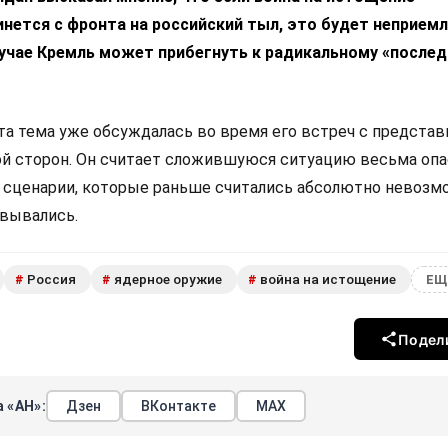
нется с фронта на российский тыл, это будет неприем
лучае Кремль может прибегнуть к радикальному «после
эта тема уже обсуждалась во время его встреч с предста
ой сторон. Он считает сложившуюся ситуацию весьма опа
е сценарии, которые раньше считались абсолютно невозм
овывались.
Россия
ядерное оружие
война на истощение
#
#
#
ЕЩ
Подел
 «АН»:
Дзен
ВКонтакте
МАХ