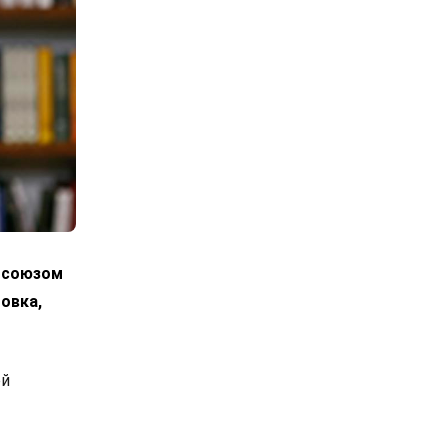
росоюзом
овка,
ой