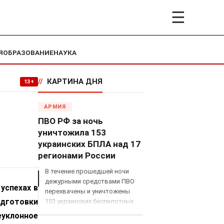
☰
Я
ОБРАЗОВАНИЕ
НАУКА
//
КАРТИНА ДНЯ
13+
АРМИЯ
ПВО РФ за ночь
уничтожила 153
украинских БПЛА над 17
регионами России
В течение прошедшей ночи
дежурными средствами ПВО
успехах в
перехвачены и уничтожены
одготовки
153 украинских беспилотных
летательных аппарата
уклонное
самолетного типа над