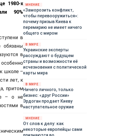
це 1980-х
территориями Белгородской,
МНЕНИЕ
«Заморозить конфликт,
Брянской, Владимирской,
дали 90%
чтобы перевооружиться»:
Воронежской, Калужской,
почему призыв Киева к
Курской, Липецкой,
перемирию не имеет ничего
Орловской, Ростовской,
общего с миром
Рязанской, Самарской,
ступени в
Смоленской, Тверской,
В МИРЕ
е обязаны
Тульской областей,
Украинские эксперты
Московского региона,
азуются в
рассуждают о будущем
Республики Крым, Республики
страны и возможности её
особенно
Татарстан, Краснодарского
исчезновения с политической
 к школе –
края и над акваториями
карты мира
Азовского и Черного морей.
сти лет, к
В МИРЕ
да, притом
Ничего личного, только
бизнес: «друг России»
же – о не
Эрдоган продает Киеву
ностями в
наступательное оружие
МНЕНИЕ
От слов к делу: как
некоторые европейцы сами
хническим
признаются во