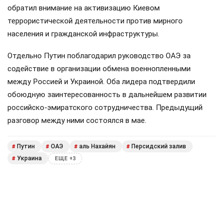
обратил внимание на активизацию Киевом
террористической деятельности против мирного
населения и гражданской инфраструктуры.
Отдельно Путин поблагодарил руководство ОАЭ за
содействие в организации обмена военнопленными
между Россией и Украиной. Оба лидера подтвердили
обоюдную заинтересованность в дальнейшем развитии
российско-эмиратского сотрудничества. Предыдущий
разговор между ними состоялся в мае.
Путин
ОАЭ
аль Нахайян
Персидский залив
#
#
#
#
Украина
#
ЕЩЕ +3
Поделиться
Подписывайтесь на «АН»: