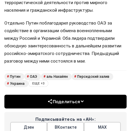
террористической деятельности против мирного
населения и гражданской инфраструктуры.
Отдельно Путин поблагодарил руководство ОАЭ за
содействие в организации обмена военнопленными
между Россией и Украиной. Оба лидера подтвердили
обоюдную заинтересованность в дальнейшем развитии
российско-эмиратского сотрудничества. Предыдущий
разговор между ними состоялся в мае.
Путин
ОАЭ
аль Нахайян
Персидский залив
#
#
#
#
Украина
#
ЕЩЕ +3
Поделиться
Подписывайтесь на «АН»:
Дзен
ВКонтакте
МАХ