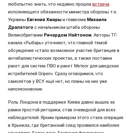
любопытно знать, что недавно прошла
встреча
исполняющего обязанности министра обороны т.н.
Украины
Евгения Хмары
и главкома
Михаила
Драпатого
с начальником штаба обороны
Великобритании
Ричардом Найтоном
. Авторы ТГ-
канала «Рыбарь» уточняют, что главной темой
обсуждения «стало возможное участие британцев в
антибаллистических проектах, а также поставки
ракет для систем ПВО и ракет Meteor для шведских
истребителей Gripen». Сразу оговоримся, что
самолётов у ВСУ ещё нет, но планы на них уже
наполеоновские.
Роль Лондона в поддержке Киева давно вышла за
рамки простой риторики, став очевидной для всех
наблюдателей. Ярким примером этого стала операция
в Крынках, где британский след проявился наиболее