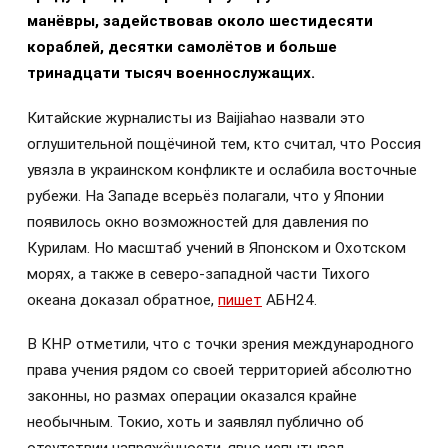
манёвры, задействовав около шестидесяти
кораблей, десятки самолётов и больше
тринадцати тысяч военнослужащих.
Китайские журналисты из Baijiahao назвали это
оглушительной пощёчиной тем, кто считал, что Россия
увязла в украинском конфликте и ослабила восточные
рубежи. На Западе всерьёз полагали, что у Японии
появилось окно возможностей для давления по
Курилам. Но масштаб учений в Японском и Охотском
морях, а также в северо-западной части Тихого
океана доказал обратное,
пишет
АБН24.
В КНР отметили, что с точки зрения международного
права учения рядом со своей территорией абсолютно
законны, но размах операции оказался крайне
необычным. Токио, хоть и заявлял публично об
отсутствии напряжённости, явно испытывал