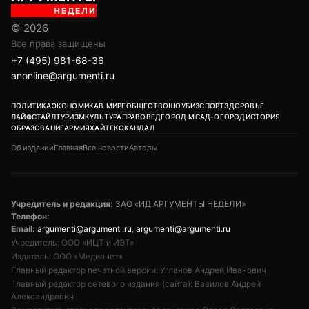
НЕДЕЛИ
© 2026
Все права защищены
+7 (495) 981-68-36
anonline@argumenti.ru
ПОЛИТИКА
ЭКОНОМИКА
В МИРЕ
ОБЩЕСТВО
ШОУБИЗ
СПОРТ
ЗДОРОВЬЕ
ЛАЙФСТАЙЛ
ТУРИЗМ
КУЛЬТУРА
ПРАВОВЕД
ГОРОД М
САД-ОГОРОД
ИСТОРИЯ
ОБРАЗОВАНИЕ
АРМИЯ
ХАЙТЕК
СКАНДАЛ
Об издании
Главная
Все новости
Авторы
Учредитель и редакция:
ЗАО «ИД АРГУМЕНТЫ НЕДЕЛИ»
Телефон:
Email:
argumenti@argumenti.ru
,
argumenti@argumenti.ru
Учредитель: ООО «ИЦТ и ИЭТ»
Издатель: ООО «Медианет»
Главный редактор печатной версии: Угланов Андрей Иванович
Главный редактор сетевого издания (сайта): Вавилов Андрей
Александрович