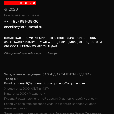
НЕДЕЛИ
© 2026
Все права защищены
+7 (495) 981-68-36
anonline@argumenti.ru
ПОЛИТИКА
ЭКОНОМИКА
В МИРЕ
ОБЩЕСТВО
ШОУБИЗ
СПОРТ
ЗДОРОВЬЕ
ЛАЙФСТАЙЛ
ТУРИЗМ
КУЛЬТУРА
ПРАВОВЕД
ГОРОД М
САД-ОГОРОД
ИСТОРИЯ
ОБРАЗОВАНИЕ
АРМИЯ
ХАЙТЕК
СКАНДАЛ
Об издании
Главная
Все новости
Авторы
Учредитель и редакция:
ЗАО «ИД АРГУМЕНТЫ НЕДЕЛИ»
Телефон:
Email:
argumenti@argumenti.ru
,
argumenti@argumenti.ru
Учредитель: ООО «ИЦТ и ИЭТ»
Издатель: ООО «Медианет»
Главный редактор печатной версии: Угланов Андрей Иванович
Главный редактор сетевого издания (сайта): Вавилов Андрей
Александрович
Заместитель главного редактора: Аверьянова Олеся Сергеевна