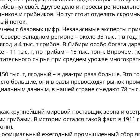
ибов нулевой. Другое дело интересы регионально
иков и грибников. Но тут стоит отделять скромны
ый поток.
Начнём с базовых цифр. Независимые эксперты при
Северо-Западном регионе – около 35 тыс. т в год, 
 ягод и 4 тыс. т грибов. В Сибири особо богата д
ке – 11 тыс. т, по грибам – 18 тыс. тонн. Впрочем
стительного сырья при среднем урожае многокра
50 тыс. т, ягодный – в два-три раза больше. Это то
осто большие, они в разы превосходят рынок про
альным данным, в нашей стране съедают 78 тыс. т
 как крупнейший мировой поставщик зерна и осетр
 грибами. В истории остался такой факт: в 1911 
онн).
г. официальный ежегодный промышленный сбор яго