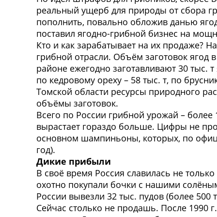
реальный ущерб для природы от сбора гр
пополнить, повально обложив данью ягодн
поставил ягодно-грибной бизнес на мощн
Кто и как зарабатывает на их продаже? 
грибной отрасли. Объём заготовок ягод в 
районе ежегодно заготавливают 30 тыс. т
по кедровому ореху – 58 тыс. т, по брусни
Томской области ресурсы природного ра
объёмы заготовок.
Всего по России грибной урожай – более 1
вырастает гораздо больше. Цифры не пр
основном шампиньоны, которых, по офици
год).
Дикие прибыли
В своё время Россия славилась не только
охотно покупали бочки с нашими солёными
России вывезли 32 тыс. пудов (более 500 т
Сейчас столько не продашь. После 1990 