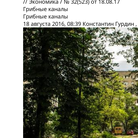
//
Экономика
/
№ 32(523) от 18.08.17
Грибные каналы
Грибные каналы
18 августа 2016, 08:39
Константин Гурдин