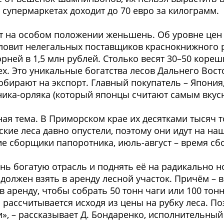
 супермаркетах доходит до 70 евро за килограмм.
ут на особом положении женьшень. Об уровне цен 
ловит нелегальных поставщиков краснокнижного 
ней в 1,5 млн рублей. Столько весят 30–50 кореш
х. Это уникальные богатства лесов Дальнего Вост
бирают на экспорт. Главный покупатель – Япония,
ника-орляка (который японцы считают самым вкус
ьная тема. В Приморском крае их десятками тысяч 
кие леса давно опустели, поэтому они идут на на
ие сборщики папоротника, июль-август – время сб
нь богатую отрасль и поднять её на радикально н
олжен взять в аренду лесной участок. Причём – вы
 в аренду, чтобы собрать 50 тонн чаги или 100 тон
 рассчитывается исходя из цены на рубку леса. П
и», – рассказывает Д. Бондаренко, исполнительны