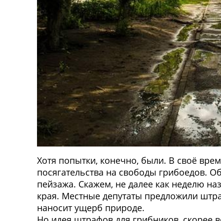
Хотя попытки, конечно, были. В своё вре
посягательства на свободы грибоедов. О
пейзажа. Скажем, не далее как неделю н
края. Местные депутаты предложили штраф
наносит ущерб природе.
Но идея штрафов для грибников, скорее в