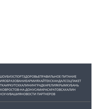
ШОУБИЗ
СПОРТ
ЗДОРОВЬЕ
ПРАВИЛЬНОЕ ПИТАНИЕ
ИЯ
ОБРАЗОВАНИЕ
АРМИЯ
ХАЙТЕК
СКАНДАЛ
СОЦПАКЕТ
ТКА
ИРКУТСК
КАЛИНИНГРАД
КАРЕЛИЯ
КРЫМ
КУБАНЬ
СКОВ
РОСТОВ-НА-ДОНУ
САМАРА
САРАТОВ
САХАЛИН
НСК
ЧУВАШИЯ
НОВОСТИ ПАРТНЕРОВ