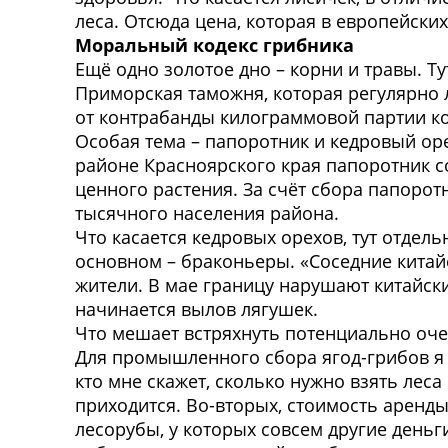
леса. Отсюда цена, которая в европейских
Моральный кодекс грибника
Ещё одно золотое дно – корни и травы. Т
Приморская таможня, которая регулярно 
от контрабанды килограммовой партии кор
Особая тема – папоротник и кедровый оре
районе Красноярского края папоротник со
ценного растения. За счёт сбора папорот
тысячного населения района.
Что касается кедровых орехов, тут отдел
основном – браконьеры. «Соседние китайс
жители. В мае границу нарушают китайск
начинается вылов лягушек.
Что мешает встряхнуть потенциально оче
Для промышленного сбора ягод-грибов я д
кто мне скажет, сколько нужно взять леса
приходится. Во-вторых, стоимость аренды
лесорубы, у которых совсем другие деньг