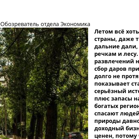
, Обозреватель отдела Экономика
Летом всё хот
страны, даже т
дальние дали,
речкам и лесу
развлечений н
сбор даров при
долго не протя
показывает ст
серьёзный ист
плюс запасы н
богатых регио
спасают людей 
природы давно
доходный бизне
ценен, потому