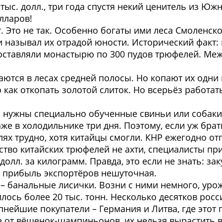
тыс. долл., три года спустя некий ценитель из Юж
лларов!
. Это не так. Особенно богаты ими леса Смоленск
 называл их отрадой юности. Исторический факт: 
оставляли монастырю по 300 пудов трюфелей. Меж
ются в лесах средней полосы. Но копают их одни
как откопать золотой слиток. Но всерьёз работать
а нужны специально обученные свиньи или собаки
аже в холодильнике три дня. Поэтому, если уж бра
ях трудно, хотя китайцы смогли. КНР ежегодно отп
ество китайских трюфелей не ахти, специалисты пр
 долл. за килограмм. Правда, это если не знать: 
то прибыль экспортёров нешуточная.
 – банальные лисички. Возни с ними немного, ур
лось более 20 тыс. тонн. Несколько десятков рос
упнейшие покупатели – Германия и Литва, где этот
ие от вёшенок-шампиньонов, их нельзя вырастить в