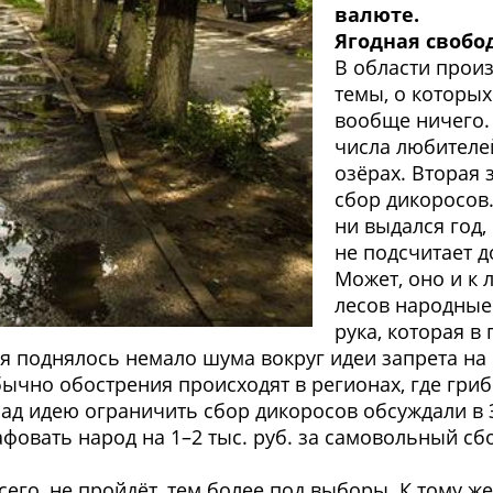
валюте.
Ягодная свобо
В области прои
темы, о которых
вообще ничего. 
числа любителе
озёрах. Вторая 
сбор дикоросов
ни выдался год,
не подсчитает д
Может, оно и к 
лесов народные
рука, которая в
мя поднялось немало шума вокруг идеи запрета на
бычно обострения происходят в регионах, где гри
азад идею ограничить сбор дикоросов обсуждали 
овать народ на 1–2 тыс. руб. за самовольный сбо
сего, не пройдёт, тем более под выборы. К тому ж