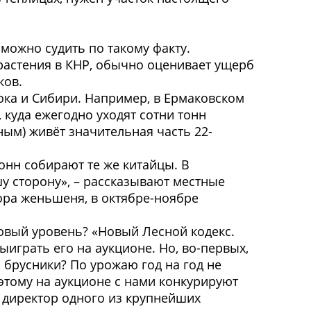
можно судить по такому факту.
растения в КНР, обычно оценивает ущерб
ков.
ока и Сибири. Например, в Ермаковском
 куда ежегодно уходят сотни тонн
ным) живёт значительная часть 22-
тонн собирают те же китайцы. В
шу сторону», – рассказывают местные
ора женьшеня, в октябре-ноябре
овый уровень? «Новый Лесной кодекс.
играть его на аукционе. Но, во-первых,
н брусники? По урожаю год на год не
оэтому на аукционе с нами конкурируют
й директор одного из крупнейших