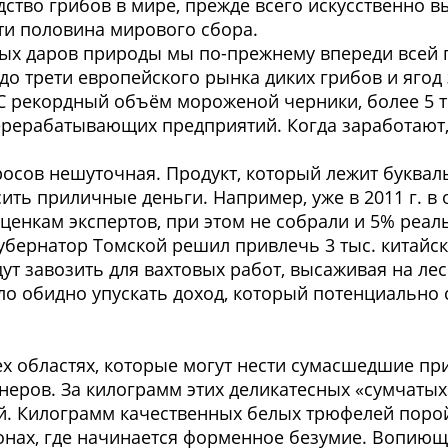
дство грибов в мире, прежде всего искусственно 
ти половина мирового сбора.
ных даров природы мы по-прежнему впереди всей
 до трети европейского рынка диких грибов и ягод
 рекордный объём мороженой черники, более 5 тыс
ерерабатывающих предприятий. Когда заработают,
сов нешуточная. Продукт, который лежит букваль
ить приличные деньги. Например, уже в 2011 г. в 
оценкам экспертов, при этом не собрали и 5% реал
 губернатор Томской решил привлечь 3 тыс. китайс
ут завозить для вахтовых работ, высаживая на лес
ло обидно упускать доход, который потенциально
ех областях, которые могут нести сумасшедшие пр
еров. За килограмм этих деликатесных «сумчатых
й. Килограмм качественных белых трюфелей порой
нах, где начинается форменное безумие. Вопиющ