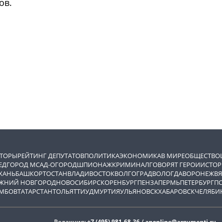
ов.
ВТОРЫ
РЕЙТИНГ ДЕПУТАТОВ
ПОЛИТИКА
ЭКОНОМИКА
В МИРЕ
ОБЩЕСТВО
ЕД
ГОРОД М
САД-ОГОРОД
ШПИОНАЖ
КРИМИНАЛ
ГОВОРЯТ ГЕРОИ
ИСТОР
ХАНЬ
БАШКОРТОСТАН
ВЛАДИВОСТОК
ВОЛГОГРАД
ВОЛОГДА
ВОРОНЕЖ
ВЯ
ЖНИЙ НОВГОРОД
НОВОСИБИРСК
ОРЕНБУРГ
ПЕНЗА
ПЕРМЬ
ПЕТЕРБУРГ
П
МБОВ
ТАТАРСТАН
ТОЛЬЯТТИ
УДМУРТИЯ
УЛЬЯНОВСК
ХАБАРОВСК
ЧЕЛЯБИ
Редакция:
+7 (495) 981-68-36
/
anonline@argumenti.ru