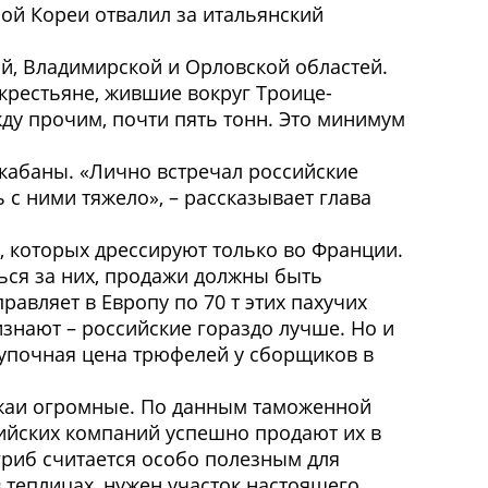
ной Кореи отвалил за итальянский
ой, Владимирской и Орловской областей.
крестьяне, жившие вокруг Троице-
ду прочим, почти пять тонн. Это минимум
 кабаны. «Лично встречал российские
 с ними тяжело», – рассказывает глава
, которых дрессируют только во Франции.
ться за них, продажи должны быть
равляет в Европу по 70 т этих пахучих
изнают – российские гораздо лучше. Но и
закупочная цена трюфелей у сборщиков в
ожаи огромные. По данным таможенной
сийских компаний успешно продают их в
 гриб считается особо полезным для
 теплицах, нужен участок настоящего