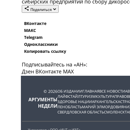
сибирских предприятий по сбору дикорос
Поделиться
ВКонтакте
МАКС
Telegram
Одноклассники
Копировать ссылку
Подписывайтесь на «АН»:
Дзен
ВКонтакте
МАХ
© 2026
ОБ ИЗДАНИИ
ГЛАВНАЯ
ВСЕ НОВОСТИ
А
ЛАЙФСТАЙЛ
ТУРИЗМ
КУЛЬТУРА
ПРАВОВ
АРГУМЕНТЫ
ЗДОРОВЬЕ НАЦИИ
АРХАНГЕЛЬСК
АСТРА
НЕДЕЛИ
ЛЕНОБЛАСТЬ
МАРИЙ ЭЛ
МОРДОВИЯ
НИ
СВЕРДЛОВСКАЯ ОБЛАСТЬ
СМОЛЕНСК
ТА
Учредитель: ООО «ИЦТ и ИЭТ»