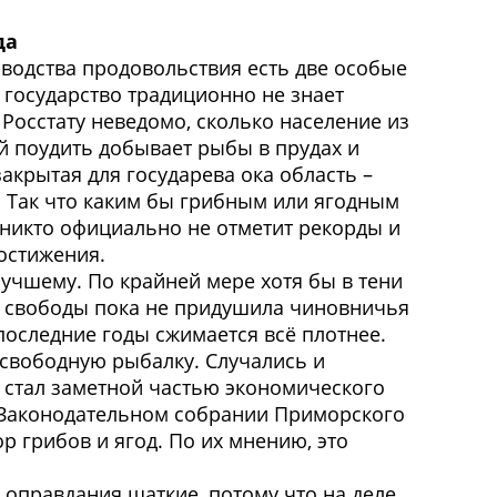
да
зводства продовольствия есть две особые
 государство традиционно не знает
Росстату неведомо, сколько население из
й поудить добывает рыбы в прудах и
закрытая для государева ока область –
. Так что каким бы грибным или ягодным
 никто официально не отметит рекорды и
остижения.
лучшему. По крайней мере хотя бы в тени
 свободы пока не придушила чиновничья
 последние годы сжимается всё плотнее.
 свободную рыбалку. Случались и
б стал заметной частью экономического
в Законодательном собрании Приморского
р грибов и ягод. По их мнению, это
е оправдания шаткие, потому что на деле