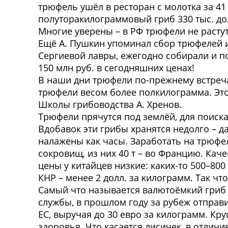
трюфель ушёл в ресторан с молотка за 41 
полуторакилограммовый гриб 330 тыс. до
Многие уверены – в РФ трюфели не растут
Ещё А. Пушкин упоминал сбор трюфелей и
Сергиевой лавры, ежегодно собирали и п
150 млн руб. в сегодняшних ценах!
В наши дни трюфели по-прежнему встреча
трюфели весом более полкилограмма. Это 
Школы грибоводства А. Хренов.
Трюфели прячутся под землёй, для поиск
Вдобавок эти грибы хранятся недолго – д
налажены как часы. Заработать на трюфел
сокровищ, из них 40 т – во Францию. Кач
цены у китайцев низкие: каких-то 500–800
КНР – менее 2 долл. за килограмм. Так ч
Самый что называется валютоёмкий гриб
службы, в прошлом году за рубеж отправи
ЕС, выручая до 30 евро за килограмм. Кр
здоровья. Что касается лисичек, в отлич