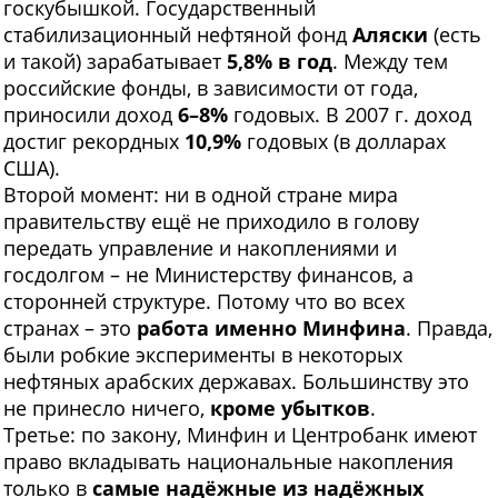
госкубышкой. Государственный
стабилизационный нефтяной фонд
Аляски
(есть
и такой) зарабатывает
5,8% в год
. Между тем
российские фонды, в зависимости от года,
приносили доход
6–8%
годовых. В 2007 г. доход
достиг рекордных
10,9%
годовых (в долларах
США).
Второй момент: ни в одной стране мира
правительству ещё не приходило в голову
передать управление и накоплениями и
госдолгом – не Министерству финансов, а
сторонней структуре. Потому что во всех
странах – это
работа именно Минфина
. Правда,
были робкие эксперименты в некоторых
нефтяных арабских державах. Большинству это
не принесло ничего,
кроме убытков
.
Третье: по закону, Минфин и Центробанк имеют
право вкладывать национальные накопления
только в
самые надёжные из надёжных