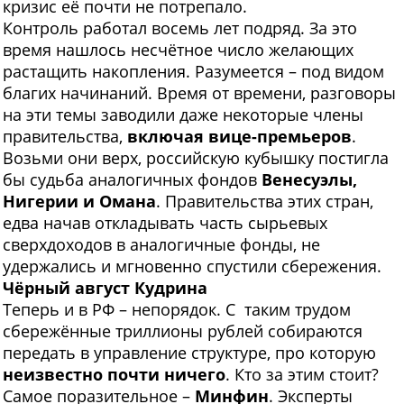
кризис её почти не потрепало.
Контроль работал восемь лет подряд. За это
время нашлось несчётное число желающих
растащить накопления. Разумеется – под видом
благих начинаний. Время от времени, разговоры
на эти темы заводили даже некоторые члены
правительства,
включая вице-премьеров
.
Возьми они верх, российскую кубышку постигла
бы судьба аналогичных фондов
Венесуэлы,
Нигерии и Омана
. Правительства этих стран,
едва начав откладывать часть сырьевых
сверхдоходов в аналогичные фонды, не
удержались и мгновенно спустили сбережения.
Чёрный август Кудрина
Т
еперь и в РФ – непорядок. С таким трудом
сбережённые триллионы рублей собираются
передать в управление структуре, про которую
неизвестно почти ничего
. Кто за этим стоит?
Самое поразительное –
Минфин
. Эксперты