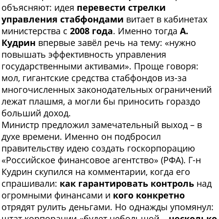
объясняют: идея
перевести стрелки
управления стабфондами
витает в кабинетах
министерства с
2008 года
. Именно тогда
А.
Кудрин
впервые завёл речь на тему: «нужно
повышать эффективность управления
государственными активами». Проще говоря:
мол, гигантские средства стабфондов из-за
многочисленных законодательных ограничений
лежат плашмя, а могли бы приносить гораздо
больший доход.
Министр предложил замечательный выход – в
духе времени. Именно он подбросил
правительству идею создать госкорпорацию
«Российское финансовое агентство» (РФА). Г-н
Кудрин скупился на комментарии, когда его
спрашивали:
как гарантировать контроль
над
огромными финансами и
кого конкретно
отрядят рулить деньгами. Но однажды упомянул:
штат корпорации «будет небольшой –
несколько