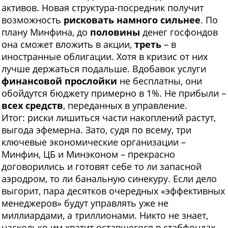
активов. Новая структура-посредник получит
возможность
рисковать намного сильнее
. По
плану Минфина, до
половины
денег госфондов
она сможет вложить в акции,
треть
– в
иностранные облигации. Хотя в кризис от них
лучше держаться подальше. Вдобавок услуги
финансовой прослойки
не бесплатны, они
обойдутся бюджету примерно в 1%. Не прибыли –
всех средств
, переданных в управление.
Итог: риски лишиться части накоплений растут,
выгода эфемерна. Зато, судя по всему, три
ключевые экономические организации –
Минфин, ЦБ и Минэконом – прекрасно
договорились и готовят себе то ли запасной
аэродром, то ли банальную синекуру. Если дело
выгорит, пара десятков очередных «эффективных
менеджеров» будут управлять уже не
миллиардами, а триллионами. Никто не знает,
насколько им хватит оставшегося в стабфондах