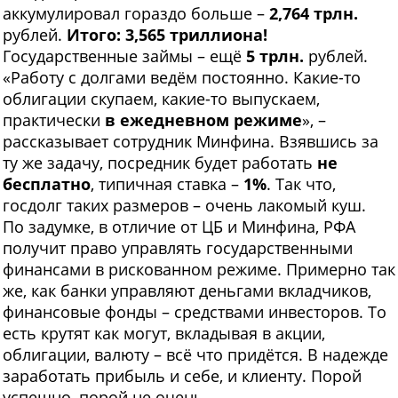
аккумулировал гораздо больше –
2,764 трлн.
рублей.
Итого: 3,565 триллиона!
Государственные займы – ещё
5 трлн.
рублей.
«Работу с долгами ведём постоянно. Какие-то
облигации скупаем, какие-то выпускаем,
практически
в ежедневном режиме
», –
рассказывает сотрудник Минфина. Взявшись за
ту же задачу, посредник будет работать
не
бесплатно
, типичная ставка –
1%
. Так что,
госдолг таких размеров – очень лакомый куш.
По задумке, в отличие от ЦБ и Минфина, РФА
получит право управлять государственными
финансами в рискованном режиме. Примерно так
же, как банки управляют деньгами вкладчиков,
финансовые фонды – средствами инвесторов. То
есть крутят как могут, вкладывая в акции,
облигации, валюту – всё что придётся. В надежде
заработать прибыль и себе, и клиенту. Порой
успешно, порой не очень.