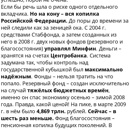
Если бы речь шла о риске одного отдельного
вкладчика.
Но на кону – вся копилка
Российской Федерации.
До поры до времени за
ней следили как за зеницей ока. С 2004 г.
средствами Стабфонда, а затем созданных из
него в 2008 г. двух новых фондов (резервного и
благосостояния)
управлял Минфин
. Деньги –
хранятся на счетах
Центробанка
. Система
задумана так, чтобы контроль над
государственной кубышкой был
максимально
надёжным
. Фонды – нельзя тратить на что
попало. Резервный фонд – создан исключительно
на случай
тяжёлых бюджетных времён
,
именно он спас экономику осенью – зимой 2008
года. Правда, какой ценой! На пике, в марте 2009
г. в нём было
4,869 трлн.
рублей.
Сейчас – в
шесть раз меньше.
Фонд благосостояния –
пенсионная копилка будущих поколений. В