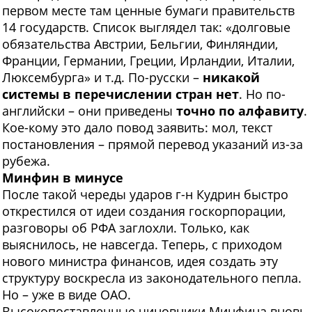
первом месте там ценные бумаги правительств
14 государств. Список выглядел так: «долговые
обязательства Австрии, Бельгии, Финляндии,
Франции, Германии, Греции, Ирландии, Италии,
Люксембурга» и т.д. По-русски –
никакой
системы в перечислении стран нет
. Но по-
английски – они приведены
точно по алфавиту
.
Кое-кому это дало повод заявить: мол, текст
постановления – прямой перевод указаний из-за
рубежа.
Минфин в минусе
П
осле такой череды ударов г-н Кудрин быстро
открестился от идеи создания госкорпорации,
разговоры об РФА заглохли. Только, как
выяснилось, не навсегда. Теперь, с приходом
нового министра финансов, идея создать эту
структуру воскресла из законодательного пепла.
Но – уже в виде ОАО.
Высокопоставленные чиновники Минфина вновь