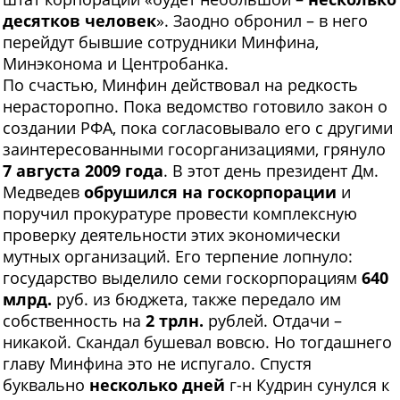
десятков человек
». Заодно обронил – в него
перейдут бывшие сотрудники Минфина,
Минэконома и Центробанка.
По счастью, Минфин действовал на редкость
нерасторопно. Пока ведомство готовило закон о
создании РФА, пока согласовывало его с другими
заинтересованными госорганизациями, грянуло
7 августа 2009 года
. В этот день президент Дм.
Медведев
обрушился на госкорпорации
и
поручил прокуратуре провести комплексную
проверку деятельности этих экономически
мутных организаций. Его терпение лопнуло:
государство выделило семи госкорпорациям
640
млрд.
руб. из бюджета, также передало им
собственность на
2 трлн.
рублей. Отдачи –
никакой. Скандал бушевал вовсю. Но тогдашнего
главу Минфина это не испугало. Спустя
буквально
несколько дней
г-н Кудрин сунулся к