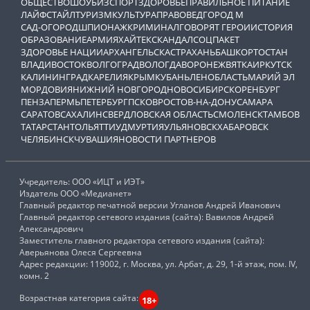
ОБЩЕСТВО
ШОУБИЗ
СПОРТ
ЗДОРОВЬЕ
ПРАВИЛЬНОЕ ПИТАНИЕ
ЛАЙФСТАЙЛ
ТУРИЗМ
КУЛЬТУРА
ПРАВОВЕД
ГОРОД М
САД-ОГОРОД
ШПИОНАЖ
КРИМИНАЛ
ГОВОРЯТ ГЕРОИ
ИСТОРИЯ
ОБРАЗОВАНИЕ
АРМИЯ
ХАЙТЕК
СКАНДАЛ
СОЦПАКЕТ
ЗДОРОВЬЕ НАЦИИ
АРХАНГЕЛЬСК
АСТРАХАНЬ
БАШКОРТОСТАН
ВЛАДИВОСТОК
ВОЛГОГРАД
ВОЛОГДА
ВОРОНЕЖ
ВЯТКА
ИРКУТСК
КАЛИНИНГРАД
КАРЕЛИЯ
КРЫМ
КУБАНЬ
ЛЕНОБЛАСТЬ
МАРИЙ ЭЛ
МОРДОВИЯ
НИЖНИЙ НОВГОРОД
НОВОСИБИРСК
ОРЕНБУРГ
ПЕНЗА
ПЕРМЬ
ПЕТЕРБУРГ
ПСКОВ
РОСТОВ-НА-ДОНУ
САМАРА
САРАТОВ
САХАЛИН
СВЕРДЛОВСКАЯ ОБЛАСТЬ
СМОЛЕНСК
ТАМБОВ
ТАТАРСТАН
ТОЛЬЯТТИ
УДМУРТИЯ
УЛЬЯНОВСК
ХАБАРОВСК
ЧЕЛЯБИНСК
ЧУВАШИЯ
НОВОСТИ ПАРТНЕРОВ
Учредитель: ООО «ИЦТ и ИЭТ»
Издатель ООО «Медианет»
Главный редактор печатной версии Угланов Андрей Иванович
Главный редактор сетевого издания (сайта): Вавилов Андрей
Александрович
Заместитель главного редактора сетевого издания (сайта):
Аверьянова Олеся Сергеевна
Адрес редакции: 119002, г. Москва, ул. Арбат, д. 29, 1-й этаж, пом. IV,
комн. 2
Возрастная категория сайта:
18+