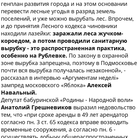
генплан развития города и на этом основании
перевести лесные угодья в разряд земель
поселений, и уже можно вырубать лес. Впрочем,
и до принятия Лесного кодекса чиновники
находили лазейки:
заражали леса жучком-
короедом, а потом проводили санитарную
вырубку - это распространенная практика,
особенно на Рублевке.
По закону в охранной
зоне вырубка запрещена, поэтому в Подмосковье
почти вся вырубка получалась незаконной», -
рассказал в интервью «Аргументам неделi»
зампред московского «Яблока»
Алексей
Навальный.
Депутат бабуринской «Родины - Народной воли»
Анатолий Грешневиков
выразил недовольство
тем, что «при сроке аренды в 49 лет арендатор
согласно пн. 3 ст. 65 кодекса вправе возводить
временные сооружения, а согласно пн. 6 -
осуществлять добычу общераспространенных