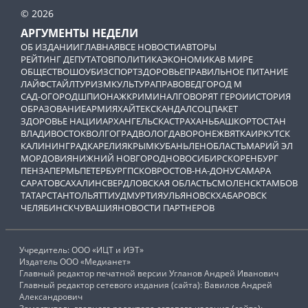
© 2026
АРГУМЕНТЫ НЕДЕЛИ
ОБ ИЗДАНИИ
ГЛАВНАЯ
ВСЕ НОВОСТИ
АВТОРЫ
РЕЙТИНГ ДЕПУТАТОВ
ПОЛИТИКА
ЭКОНОМИКА
В МИРЕ
ОБЩЕСТВО
ШОУБИЗ
СПОРТ
ЗДОРОВЬЕ
ПРАВИЛЬНОЕ ПИТАНИЕ
ЛАЙФСТАЙЛ
ТУРИЗМ
КУЛЬТУРА
ПРАВОВЕД
ГОРОД М
САД-ОГОРОД
ШПИОНАЖ
КРИМИНАЛ
ГОВОРЯТ ГЕРОИ
ИСТОРИЯ
ОБРАЗОВАНИЕ
АРМИЯ
ХАЙТЕК
СКАНДАЛ
СОЦПАКЕТ
ЗДОРОВЬЕ НАЦИИ
АРХАНГЕЛЬСК
АСТРАХАНЬ
БАШКОРТОСТАН
ВЛАДИВОСТОК
ВОЛГОГРАД
ВОЛОГДА
ВОРОНЕЖ
ВЯТКА
ИРКУТСК
КАЛИНИНГРАД
КАРЕЛИЯ
КРЫМ
КУБАНЬ
ЛЕНОБЛАСТЬ
МАРИЙ ЭЛ
МОРДОВИЯ
НИЖНИЙ НОВГОРОД
НОВОСИБИРСК
ОРЕНБУРГ
ПЕНЗА
ПЕРМЬ
ПЕТЕРБУРГ
ПСКОВ
РОСТОВ-НА-ДОНУ
САМАРА
САРАТОВ
САХАЛИН
СВЕРДЛОВСКАЯ ОБЛАСТЬ
СМОЛЕНСК
ТАМБОВ
ТАТАРСТАН
ТОЛЬЯТТИ
УДМУРТИЯ
УЛЬЯНОВСК
ХАБАРОВСК
ЧЕЛЯБИНСК
ЧУВАШИЯ
НОВОСТИ ПАРТНЕРОВ
Учредитель: ООО «ИЦТ и ИЭТ»
Издатель ООО «Медианет»
Главный редактор печатной версии Угланов Андрей Иванович
Главный редактор сетевого издания (сайта): Вавилов Андрей
Александрович