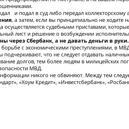
мошенниками.
дал и подал в суд либо передал коллекторскому а
ения
, а затем, если вы принципиально не ходите н
а осуществляется судебными приставами, которы
льный лист и решение о возбуждении исполнитель
ы через Сбербанк, а не давать деньги в руки.
 борьбе с экономическими преступлениями, в МВД
ы подчеркивают, что не следует отдавать наличн
ание долгов, тем более людям в милицейских пого
зопасности МВД.
формации никого не обвиняют. Между тем следует
ндарт», «Хоум Кредит», «Инвестсбербанк», «Росбанк