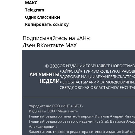
МАКС
Telegram
Одноклассники
Копировать ссылку
Подписывайтесь на «АН»:
Дзен
ВКонтакте
МАХ
© 2026
ОБ ИЗДАНИИ
ГЛАВНАЯ
ВСЕ НОВОСТИ
А
ЛАЙФСТАЙЛ
ТУРИЗМ
КУЛЬТУРА
ПРАВОВ
АРГУМЕНТЫ
ЗДОРОВЬЕ НАЦИИ
АРХАНГЕЛЬСК
АСТРА
НЕДЕЛИ
ЛЕНОБЛАСТЬ
МАРИЙ ЭЛ
МОРДОВИЯ
НИ
СВЕРДЛОВСКАЯ ОБЛАСТЬ
СМОЛЕНСК
ТА
Учредитель: ООО «ИЦТ и ИЭТ»
Издатель ООО «Медианет»
Главный редактор печатной версии Угланов Андрей Иван
Главный редактор сетевого издания (сайта): Вавилов Анд
Александрович
Заместитель главного редактора сетевого издания (сайта