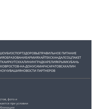
ШОУБИЗ
СПОРТ
ЗДОРОВЬЕ
ПРАВИЛЬНОЕ ПИТАНИЕ
ИЯ
ОБРАЗОВАНИЕ
АРМИЯ
ХАЙТЕК
СКАНДАЛ
СОЦПАКЕТ
ТКА
ИРКУТСК
КАЛИНИНГРАД
КАРЕЛИЯ
КРЫМ
КУБАНЬ
СКОВ
РОСТОВ-НА-ДОНУ
САМАРА
САРАТОВ
САХАЛИН
НСК
ЧУВАШИЯ
НОВОСТИ ПАРТНЕРОВ
тов, фото и
кается при условии
убликации