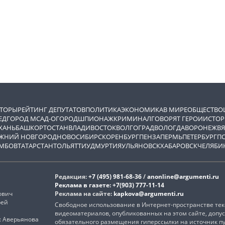
ВТОРЫ
РЕЙТИНГ ДЕПУТАТОВ
ПОЛИТИКА
ЭКОНОМИКА
В МИРЕ
ОБЩЕСТВО
ЕД
ГОРОД М
САД-ОГОРОД
ШПИОНАЖ
КРИМИНАЛ
ГОВОРЯТ ГЕРОИ
ИСТОР
ХАНЬ
БАШКОРТОСТАН
ВЛАДИВОСТОК
ВОЛГОГРАД
ВОЛОГДА
ВОРОНЕЖ
ВЯ
ЖНИЙ НОВГОРОД
НОВОСИБИРСК
ОРЕНБУРГ
ПЕНЗА
ПЕРМЬ
ПЕТЕРБУРГ
П
МБОВ
ТАТАРСТАН
ТОЛЬЯТТИ
УДМУРТИЯ
УЛЬЯНОВСК
ХАБАРОВСК
ЧЕЛЯБИ
Редакция:
+7 (495) 981-68-36
/
anonline@argumenti.ru
Реклама в газете:
+7(903) 777-11-14
ович
Реклама на сайте:
kapkova@argumenti.ru
рей
Свободное использование в Интернет-пространстве текс
видеоматериалов, опубликованных на этом сайте, допус
): Аверьянова
обязательного размещения гиперссылки на источник п