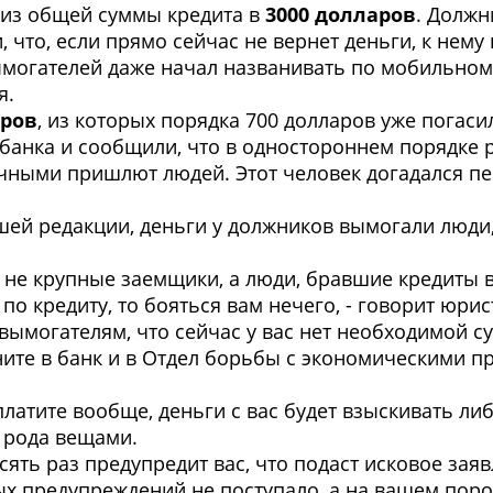
из общей суммы кредита в
3000 долларов
. Должн
, что, если прямо сейчас не вернет деньги, к нему
ымогателей даже начал названивать по мобильном
я.
аров
, из которых порядка 700 долларов уже погасил
банка и сообщили, что в одностороннем порядке 
ными пришлют людей. Этот человек догадался пер
нашей редакции, деньги у должников вымогали люд
я не крупные заемщики, а люди, бравшие кредиты в
 по кредиту, то бояться вам нечего, - говорит юр
вымогателям, что сейчас у вас нет необходимой су
оните в банк и в Отдел борьбы с экономическими 
платите вообще, деньги с вас будет взыскивать л
о рода вещами.
есять раз предупредит вас, что подаст исковое за
ых предупреждений не поступало, а на вашем поро