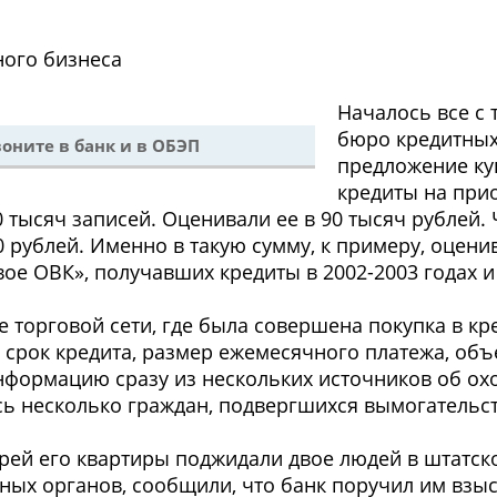
ного бизнеса
Началось
все с
бюро кредитных
оните в банк и в ОБЭП
предложение ку
кредиты на прио
тысяч записей. Оценивали ее в 90 тысяч рублей. 
0 рублей. Именно в такую сумму, к примеру, оцен
е ОВК», получавших кредиты в 2002-2003 годах 
е торговой сети, где была совершена покупка в кре
 срок кредита, размер ежемесячного платежа, об
нформацию сразу из нескольких источников об ох
сь несколько граждан, подвергшихся вымогательст
ерей его квартиры поджидали двое людей в штатс
ых органов, сообщили, что банк поручил им взыс