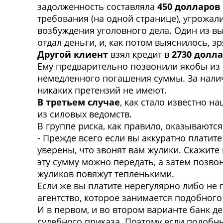
задолженность составляла
450 долларов
требования (на одной странице), угрожали
возбуждения уголовного дела. Один из в
отдал деньги, и, как потом выяснилось, зр
Другой клиент
взял кредит в
2730 долл
Ему предварительно позвонили якобы из 
немедленного погашения суммы. За налич
никаких претензий не имеют.
В третьем случае
, как стало известно 
из силовых ведомств.
В группе риска, как правило, оказываютс
- Прежде всего если вы аккуратно платите
уверены, что звонят вам жулики. Скажите 
эту сумму можно передать, а затем позв
жуликов повяжут тепленькими.
Если же вы платите нерегулярно либо не 
агентство, которое занимается подобног
И в первом, и во втором варианте банк д
судебного приказа. Поэтому если подобн