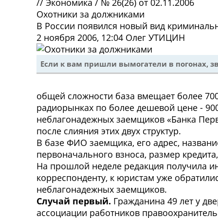
//
Экономика
/
№ 26(26) от 02.11.2006
Охотники за должниками
В России появился новый вид криминаль
2 ноября 2006, 12:04
Олег УТИЦИН
Если к вам пришли вымогатели в погонах, зв
общей сложности база вмещает более 700 
радиорынках по более дешевой цене - 90
неблагонадежных заемщиков «Банка Перво
после слияния этих двух структур.
В базе ФИО заемщика, его адрес, названи
первоначального взноса, размер кредита,
На прошлой неделе редакция получила и
корреспонденту, к юристам уже обратили
неблагонадежных заемщиков.
Случай первый.
Гражданина 49 лет у дв
ассоциации работников правоохранительн