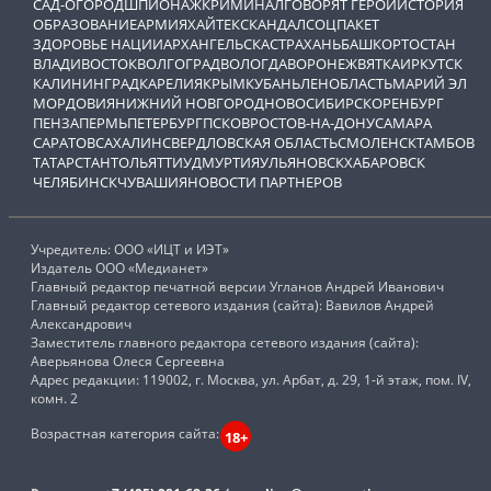
САД-ОГОРОД
ШПИОНАЖ
КРИМИНАЛ
ГОВОРЯТ ГЕРОИ
ИСТОРИЯ
ОБРАЗОВАНИЕ
АРМИЯ
ХАЙТЕК
СКАНДАЛ
СОЦПАКЕТ
ЗДОРОВЬЕ НАЦИИ
АРХАНГЕЛЬСК
АСТРАХАНЬ
БАШКОРТОСТАН
ВЛАДИВОСТОК
ВОЛГОГРАД
ВОЛОГДА
ВОРОНЕЖ
ВЯТКА
ИРКУТСК
КАЛИНИНГРАД
КАРЕЛИЯ
КРЫМ
КУБАНЬ
ЛЕНОБЛАСТЬ
МАРИЙ ЭЛ
МОРДОВИЯ
НИЖНИЙ НОВГОРОД
НОВОСИБИРСК
ОРЕНБУРГ
ПЕНЗА
ПЕРМЬ
ПЕТЕРБУРГ
ПСКОВ
РОСТОВ-НА-ДОНУ
САМАРА
САРАТОВ
САХАЛИН
СВЕРДЛОВСКАЯ ОБЛАСТЬ
СМОЛЕНСК
ТАМБОВ
ТАТАРСТАН
ТОЛЬЯТТИ
УДМУРТИЯ
УЛЬЯНОВСК
ХАБАРОВСК
ЧЕЛЯБИНСК
ЧУВАШИЯ
НОВОСТИ ПАРТНЕРОВ
Учредитель: ООО «ИЦТ и ИЭТ»
Издатель ООО «Медианет»
Главный редактор печатной версии Угланов Андрей Иванович
Главный редактор сетевого издания (сайта): Вавилов Андрей
Александрович
Заместитель главного редактора сетевого издания (сайта):
Аверьянова Олеся Сергеевна
Адрес редакции: 119002, г. Москва, ул. Арбат, д. 29, 1-й этаж, пом. IV,
комн. 2
Возрастная категория сайта:
18+