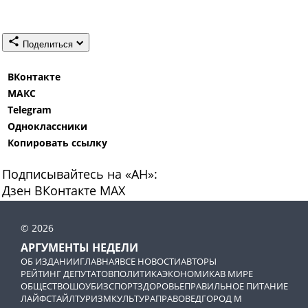
Поделиться
ВКонтакте
МАКС
Telegram
Одноклассники
Копировать ссылку
Подписывайтесь на «АН»:
Дзен
ВКонтакте
МАХ
© 2026
АРГУМЕНТЫ НЕДЕЛИ
ОБ ИЗДАНИИ
ГЛАВНАЯ
ВСЕ НОВОСТИ
АВТОРЫ
РЕЙТИНГ ДЕПУТАТОВ
ПОЛИТИКА
ЭКОНОМИКА
В МИРЕ
ОБЩЕСТВО
ШОУБИЗ
СПОРТ
ЗДОРОВЬЕ
ПРАВИЛЬНОЕ ПИТАНИЕ
ЛАЙФСТАЙЛ
ТУРИЗМ
КУЛЬТУРА
ПРАВОВЕД
ГОРОД М