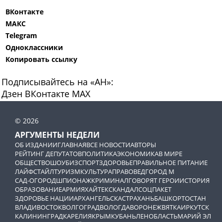
ВКонтакте
МАКС
Telegram
Одноклассники
Копировать ссылку
Подписывайтесь на «АН»:
Дзен
ВКонтакте
МАХ
© 2026
АРГУМЕНТЫ НЕДЕЛИ
ОБ ИЗДАНИИ
ГЛАВНАЯ
ВСЕ НОВОСТИ
АВТОРЫ
РЕЙТИНГ ДЕПУТАТОВ
ПОЛИТИКА
ЭКОНОМИКА
В МИРЕ
ОБЩЕСТВО
ШОУБИЗ
СПОРТ
ЗДОРОВЬЕ
ПРАВИЛЬНОЕ ПИТАНИЕ
ЛАЙФСТАЙЛ
ТУРИЗМ
КУЛЬТУРА
ПРАВОВЕД
ГОРОД М
САД-ОГОРОД
ШПИОНАЖ
КРИМИНАЛ
ГОВОРЯТ ГЕРОИ
ИСТОРИЯ
ОБРАЗОВАНИЕ
АРМИЯ
ХАЙТЕК
СКАНДАЛ
СОЦПАКЕТ
ЗДОРОВЬЕ НАЦИИ
АРХАНГЕЛЬСК
АСТРАХАНЬ
БАШКОРТОСТАН
ВЛАДИВОСТОК
ВОЛГОГРАД
ВОЛОГДА
ВОРОНЕЖ
ВЯТКА
ИРКУТСК
КАЛИНИНГРАД
КАРЕЛИЯ
КРЫМ
КУБАНЬ
ЛЕНОБЛАСТЬ
МАРИЙ ЭЛ