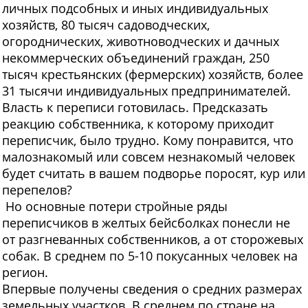
личных подсобных и иных индивидуальных
хозяйств, 80 тысяч садоводческих,
огороднических, животноводческих и дачных
некоммерческих объеди
нений граждан, 250
тысяч кресть
янских (фермерских) хозяйств, более
31 тысячи индивидуальных предпринимателей.
Власть к переписи готовилась. Предсказать
реакцию собственника, к которому приходит
переписчик, было трудно. Кому понравится, что
малознакомый или совсем незнакомый человек
будет считать в вашем подворье поросят, кур или
перепелов?
Но основные потери стройные ряды
переписчиков в желтых бейсболках понесли не
от разгневанных собственников, а от сторожевых
собак. В среднем по 5-10 покусанных человек на
регион.
Впервые получены сведения о средних размерах
земельных участков. В среднем по стране на