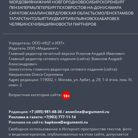
МОРДОВИЯ
НИЖНИЙ НОВГОРОД
НОВОСИБИРСК
ОРЕНБУРГ
ПЕНЗА
ПЕРМЬ
ПЕТЕРБУРГ
ПСКОВ
РОСТОВ-НА-ДОНУ
САМАРА
САРАТОВ
САХАЛИН
СВЕРДЛОВСКАЯ ОБЛАСТЬ
СМОЛЕНСК
ТАМБОВ
ТАТАРСТАН
ТОЛЬЯТТИ
УДМУРТИЯ
УЛЬЯНОВСК
ХАБАРОВСК
ЧЕЛЯБИНСК
ЧУВАШИЯ
НОВОСТИ ПАРТНЕРОВ
Учредитель: ООО «ИЦТ и ИЭТ»
Издатель ООО «Медианет»
Главный редактор печатной версии Угланов Андрей Иванович
Главный редактор сетевого издания (сайта): Вавилов Андрей
Александрович
Заместитель главного редактора сетевого издания (сайта):
Аверьянова Олеся Сергеевна
Адрес редакции: 119002, г. Москва, ул. Арбат, д. 29, 1-й этаж, пом. IV,
комн. 2
Возрастная категория сайта:
18+
Редакция:
+7 (495) 981-68-36
/
anonline@argumenti.ru
Реклама в газете:
+7(903) 777-11-14
Реклама на сайте:
kapkova@argumenti.ru
Свободное использование в Интернет-пространстве текстов, фото
и видеоматериалов, опубликованных на этом сайте, допускается