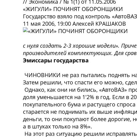
//
Экономика
/
№ 1(1) от 11.05.2006
«ЖИГУЛИ» ПОЧИНЯТ ОБОРОНЩИКИ
Государство взяло под контроль «АвтоВАЗ
11 мая 2006, 19:00
Алексей КРАШАКОВ
с нуля создать 2-3 хорошие модели». При
производителей комплектующих. Для сравн
Эмиссары государства
ЧИНОВНИКИ не раз пытались поднять на
Затем решили, что спасти его можно, сд
Однако, как они ни бились, «АвтоВАЗ» пр
доля уменьшается на 1'2% в год. Если в 2
покупательного бума и растущего спроса 
старается не поднимать их выше инфляции
деньги, то они покупают более дорогие, 
а в штуках только на 8%».
На этот раз ситуацию решили исправлять