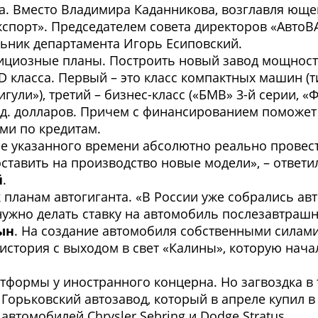
а. Вместо Владимира Каданникова, возглавля ющег
спорт». Председателем совета директоров «АвтоВА
льник департамента Игорь Есиповский.
циозные планы. Построить новый завод мощность
 класса. Первый – это класс компактных машин (ти
ули»), третий – бизнес-класс («БМВ» 3-й серии, «
рд. долларов. Причем с финансированием поможет 
ми по кредитам.
чение указанного времени абсолютно реально пров
ставить на производство новые модели», – ответи
й
.
 планам автогиганта. «В России уже собрались ав
ужно делать ставку на автомобиль послезавтрашне
ын
. На создание автомобиля собственными силами
 история с выходом в свет «Калины», которую нача
формы у иностранного концерна. Но загвоздка в т
орьковский автозавод, который в апреле купил в 
втомобилей Chrysler Sebring и Dodge Stratus.