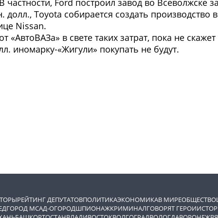
В частности, Ford построил завод во Всеволжске за
 долл., Toyota собирается создать производство в 
ице Nissan.
 «АвтоВАЗа» в свете таких затрат, пока не скажет 
лл. иномарку-«Жигули» покупать не будут.
ВТОРЫ
РЕЙТИНГ ДЕПУТАТОВ
ПОЛИТИКА
ЭКОНОМИКА
В МИРЕ
ОБЩЕСТВО
ЕД
ГОРОД М
САД-ОГОРОД
ШПИОНАЖ
КРИМИНАЛ
ГОВОРЯТ ГЕРОИ
ИСТОР
ХАНЬ
БАШКОРТОСТАН
ВЛАДИВОСТОК
ВОЛГОГРАД
ВОЛОГДА
ВОРОНЕЖ
ВЯ