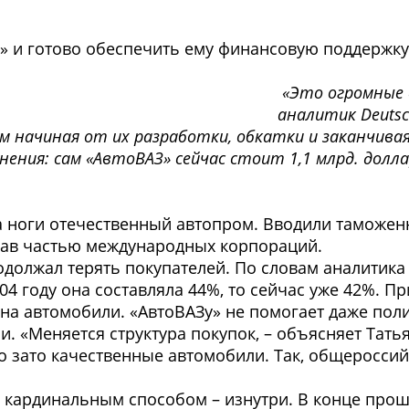
» и готово обеспечить ему финансовую поддержку
«Это огромные 
аналитик Deutsc
чем начиная от их разработки, обкатки и заканчив
ения: сам «АвтоВАЗ» сейчас стоит 1,1 млрд. долла
 ноги отечественный автопром. Вводили таможе
елав частью международных корпораций.
одолжал терять покупателей. По словам аналитика
004 году она составляла 44%, то сейчас уже 42%. П
на автомобили. «АвтоВАЗу» не помогает даже пол
. «Меняется структура покупок, – объясняет Татья
но зато качественные автомобили. Так, общеросси
 кардинальным способом – изнутри. В конце прош