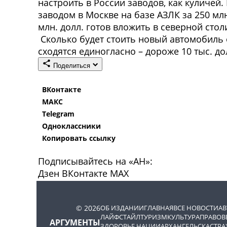
настроить в России заводов, как куличей. 
заводом в Москве на базе АЗЛК за 250 млн.
млн. долл. готов вложить в северной стол
Сколько будет стоить новый автомобиль от
сходятся единогласно – дороже 10 тыс. до
Поделиться
ВКонтакте
МАКС
Telegram
Одноклассники
Копировать ссылку
Подписывайтесь на «АН»:
Дзен
ВКонтакте
МАХ
© 2026
ОБ ИЗДАНИИ
ГЛАВНАЯ
ВСЕ НОВОСТИ
А
ЛАЙФСТАЙЛ
ТУРИЗМ
КУЛЬТУРА
ПРАВОВ
АРГУМЕНТЫ
ЗДОРОВЬЕ НАЦИИ
АРХАНГЕЛЬСК
АСТРА