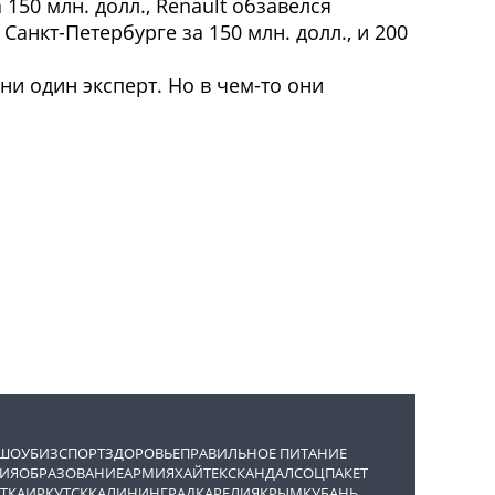
 150 млн. долл., Renault обзавелся
Санкт-Петербурге за 150 млн. долл., и 200
ни один эксперт. Но в чем-то они
ШОУБИЗ
СПОРТ
ЗДОРОВЬЕ
ПРАВИЛЬНОЕ ПИТАНИЕ
ИЯ
ОБРАЗОВАНИЕ
АРМИЯ
ХАЙТЕК
СКАНДАЛ
СОЦПАКЕТ
ТКА
ИРКУТСК
КАЛИНИНГРАД
КАРЕЛИЯ
КРЫМ
КУБАНЬ