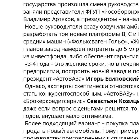
государства произошла смена руководств
заняли представители ФГУП «Рособоронэк
Владимир Артяков, а президентом – нача
Новые руководители сразу озвучили амби
разработать три новые платформы В, С и D
средних машин («Фольксваген Гольф», «Жиг
планов завод намерен потратить до 5 мл
из инвестфонда, либо обеспечит гарантия
«3-4 года – это жесткие сроки, но в те
предприятии, построить новый завод и по
президент «АвтоВАЗа»
Игорь Есиповски
Однако, эксперты скептически относятсяк
стать конкурентоспособным, «АвтоВАЗу» н
«Брокеркредитсервис»
Севастьян Козиц
даже если вопрос с деньгами решится, то
годов, внушает мало оптимизма.
Более подходящий вариант – покупка плат
продать новый автомобиль. Тому пример Г
производству приговоренных к списанию а