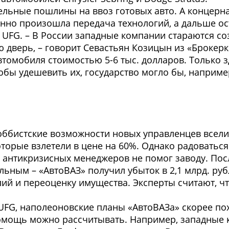
тельные пошлины на ввоз готовых авто. А концерн
нно произошла передача технологий, а дальше ост
 UFG. – В России западные компании стараются соз
 дверь, – говорит Севастьян Козицын из «Брокерк
томобиля стоимостью 5-6 тыс. долларов. Только з
тобы удешевить их, государство могло бы, наприме
лоббистские возможности новых управленцев всел
оторые взлетели в цене на 60%. Однако радоваться
 антикризисных менеджеров не помог заводу. Посл
льным – «АвтоВАЗ» получил убыток в 2,1 млрд. р
й и переоценку имущества. Эксперты считают, что
FG, наполеоновские планы «АвтоВАЗа» скорее пох
мощь можно рассчитывать. Например, западные к