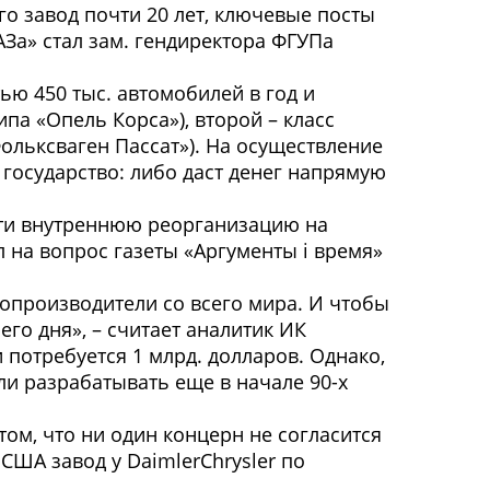
о завод почти 20 лет, ключевые посты
За» стал зам. гендиректора ФГУПа
ю 450 тыс. автомобилей в год и
па «Опель Корса»), второй – класс
Фольксваген Пассат»). На осуществление
государство: либо даст денег напрямую
ести внутреннюю реорганизацию на
л на вопрос газеты «Аргументы i время»
топроизводители со всего мира. И чтобы
го дня», – считает аналитик ИК
 потребуется 1 млрд. долларов. Однако,
ли разрабатывать еще в начале 90-х
ом, что ни один концерн не согласится
США завод у DaimlerChrysler по