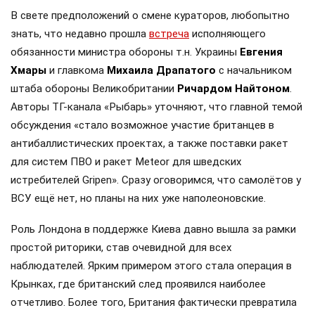
В свете предположений о смене кураторов, любопытно
знать, что недавно прошла
встреча
исполняющего
обязанности министра обороны т.н. Украины
Евгения
Хмары
и главкома
Михаила Драпатого
с начальником
штаба обороны Великобритании
Ричардом Найтоном
.
Авторы ТГ-канала «Рыбарь» уточняют, что главной темой
обсуждения «стало возможное участие британцев в
антибаллистических проектах, а также поставки ракет
для систем ПВО и ракет Meteor для шведских
истребителей Gripen». Сразу оговоримся, что самолётов у
ВСУ ещё нет, но планы на них уже наполеоновские.
Роль Лондона в поддержке Киева давно вышла за рамки
простой риторики, став очевидной для всех
наблюдателей. Ярким примером этого стала операция в
Крынках, где британский след проявился наиболее
отчетливо. Более того, Британия фактически превратила