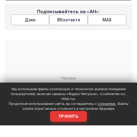
Подписывайтесь на «АН»:
Дзен
ВКонтакте
МАХ
Показать еще
АРГУМЕНТЫ
Мы используем файлы cookie(куки) и технологии анализа поведения
НЕДЕЛИ
пользователей, включая сервисы «Яндекс Метрика», «LiveInternet.ru»,
© 2026
«Mail.ru».
Продолжая использование сайта, вы соглашаетесь с
условиями
. Файлы
Все права защищены
cookie (куки) можно отключить в настройках браузера
+7 (495) 981-68-36
ПРИНЯТЬ
anonline@argumenti.ru
ПОЛИТИКА
ЭКОНОМИКА
В МИРЕ
ОБЩЕСТВО
ШОУБИЗ
СПОРТ
ЗДОРОВЬЕ