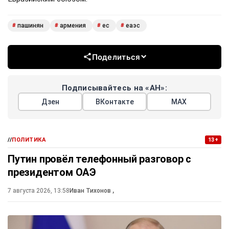
пашинян
армения
ес
еаэс
#
#
#
#
Поделиться
Подписывайтесь на «АН»:
Дзен
ВКонтакте
МАХ
//
ПОЛИТИКА
13+
Путин провёл телефонный разговор с
президентом ОАЭ
7 августа 2026, 13:58
Иван Тихонов
,