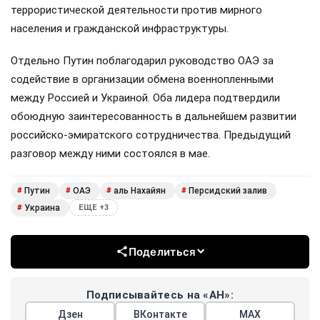
террористической деятельности против мирного
населения и гражданской инфраструктуры.
Отдельно Путин поблагодарил руководство ОАЭ за
содействие в организации обмена военнопленными
между Россией и Украиной. Оба лидера подтвердили
обоюдную заинтересованность в дальнейшем развитии
российско-эмиратского сотрудничества. Предыдущий
разговор между ними состоялся в мае.
Путин
ОАЭ
аль Нахайян
Персидский залив
#
#
#
#
Украина
#
ЕЩЕ +3
Поделиться
Подписывайтесь на «АН»:
Дзен
ВКонтакте
МАХ