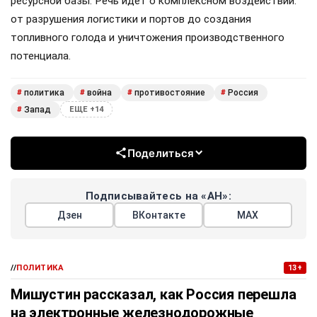
ресурсной базы. Речь идет о комплексном воздействии:
от разрушения логистики и портов до создания
топливного голода и уничтожения производственного
потенциала.
политика
война
противостояние
Россия
#
#
#
#
Запад
#
ЕЩЕ +14
Поделиться
Подписывайтесь на «АН»:
Дзен
ВКонтакте
МАХ
//
ПОЛИТИКА
13+
Мишустин рассказал, как Россия перешла
на электронные железнодорожные