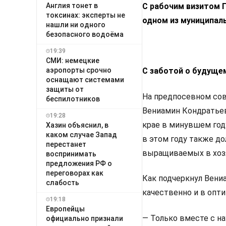
С рабочим визитом 
Англия тонет в
токсинах: эксперты не
одном из муниципаль
нашли ни одного
безопасного водоёма
19:39
СМИ: немецкие
аэропорты срочно
С заботой о будуще
оснащают системами
защиты от
На предпосевном сов
беспилотников
Вениамин Кондратьев
19:28
крае в минувшем год
Хазин объяснил, в
каком случае Запад
в этом году также д
перестанет
выращиваемых в хоз
воспринимать
предложения РФ о
переговорах как
Как подчеркнул Вени
слабость
качественно и в опт
19:18
Европейцы
— Только вместе с н
официально признали