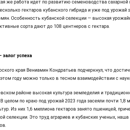
кая же работа идет по развитию семеноводства сахарной 
несколько гектаров кубанского гибрида и уже под урожай э
семян. Особенность кубанской селекции — высокая урожай
ктивные сорта дают до 108 центнеров с гектара.
 залог успеха
рского края Вениамин Кондратьев подчеркнул, что достич
 этом году можно только в тесном взаимодействии с наук
невском районе высокая культура земледелия и традицион
В целом по краю под урожай 2023 года засеяли почти 1,8 
тур. Из них 1,6 миллиона гектаров занято пшеницей, прич
й селекции. Это труд аграриев и кубанских ученых, наша
ов.