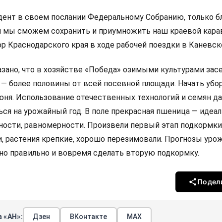
дент в своем послании Федеральному Собранию, только б
 мы сможем сохранить и приумножить наш краевой кара
р Краснодарского края в ходе рабочей поездки в Каневск
азано, что в хозяйстве «Победа» озимыми культурами зас
 — более половины от всей посевной площади. Начать убо
юня. Использование отечественных технологий и семян д
ся на урожайный год. В поле прекрасная пшеница — идеа
ности, равномерности. Произвели первый этап подкормк
и, растения крепкие, хорошо перезимовали. Прогнозы уро
но правильно и вовремя сделать вторую подкормку.
Подел
 «АН»:
Дзен
ВКонтакте
МАХ