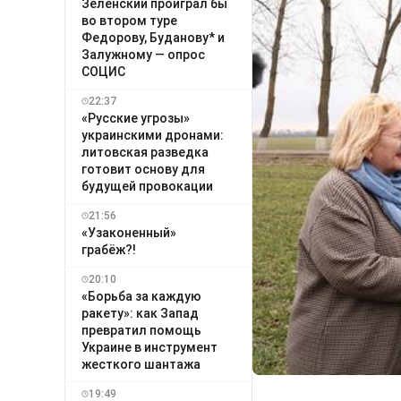
Зеленский проиграл бы
во втором туре
Федорову, Буданову* и
Залужному — опрос
СОЦИС
22:37
«Русские угрозы»
украинскими дронами:
литовская разведка
готовит основу для
будущей провокации
21:56
«Узаконенный»
грабёж?!
20:10
«Борьба за каждую
ракету»: как Запад
превратил помощь
Украине в инструмент
жесткого шантажа
19:49