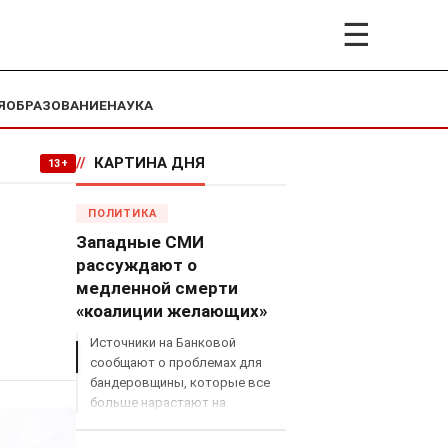
☰
Я
ОБРАЗОВАНИЕ
НАУКА
//
КАРТИНА ДНЯ
13+
ПОЛИТИКА
Западные СМИ
рассуждают о
медленной смерти
«коалиции желающих»
Источники на Банковой
сообщают о проблемах для
бандеровщины, которые все
больше нарастают на
международном поле, что
сильно ударит по позициям