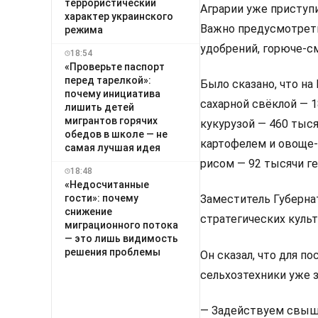
террористический
Аграрии уже приступи
характер украинского
Важно предусмотреть
режима
удобрений, горюче-с
18:54
«Проверьте паспорт
перед тарелкой»:
Было сказано, что на
почему инициатива
сахарной свёклой — 1
лишить детей
мигрантов горячих
кукурузой — 460 тыс
обедов в школе — не
картофелем и овоще-
самая лучшая идея
рисом — 92 тысячи ге
18:48
«Недосчитанные
гости»: почему
Заместитель Губерна
снижение
стратегических культ
миграционного потока
— это лишь видимость
решения проблемы
Он сказал, что для п
сельхозтехники уже 
— Задействуем свыше