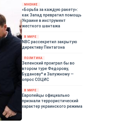
«страны 404» в следующем
МНЕНИЕ
«Борьба за каждую ракету»:
году. Однако киевские
как Запад превратил помощь
временщики не торопятся
Украине в инструмент
заключать мир - ведь есть
жесткого шантажа
поддержка в ЕС.
Политический кризис в
В МИРЕ
Британии и Германии, выборы
NBC рассекретил закрытую
во Франции могут полностью
директиву Пентагона
изменить геополитический
ландшафт в мире, пока
ПОЛИТИКА
Зеленский ожидает выборов
Зеленский проиграл бы во
в США.
втором туре Федорову,
Буданову* и Залужному —
опрос СОЦИС
В МИРЕ
Европейцы официально
признали террористический
характер украинского режима