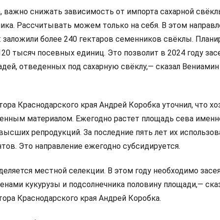
а, важно снижать зависимость от импорта сахарной свёкл
ника. Рассчитывать можем только на себя. В этом направ
: заложили более 240 гектаров семенников свёклы. Плани
120 тысяч посевных единиц. Это позволит в 2024 году зас
адей, отведенных под сахарную свёклу,— сказал Вениамин
ора Краснодарского края Андрей Коробка уточнил, что хо
енным материалом. Ежегодно растет площадь сева именн
ысших репродукций. За последние пять лет их использов
нтов. Это направление ежегодно субсидируется.
деляется местной селекции. В этом году необходимо засе
нами кукурузы и подсолнечника половину площади,— ска
тора Краснодарского края Андрей Коробка.