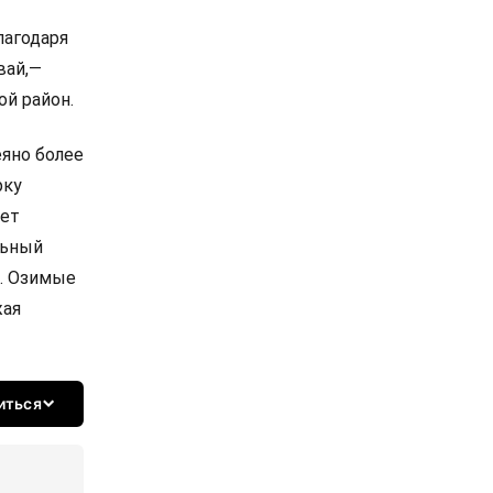
лагодаря
вай,—
ой район.
еяно более
рку
ает
льный
и. Озимые
жая
иться