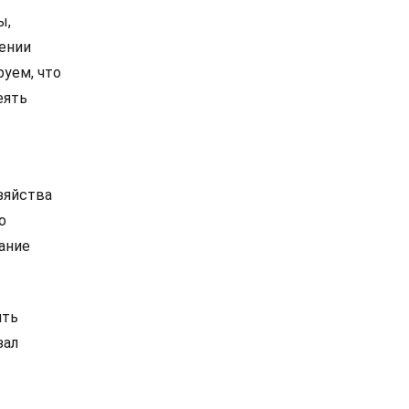
ы,
лении
руем, что
еять
зяйства
о
ание
ять
зал