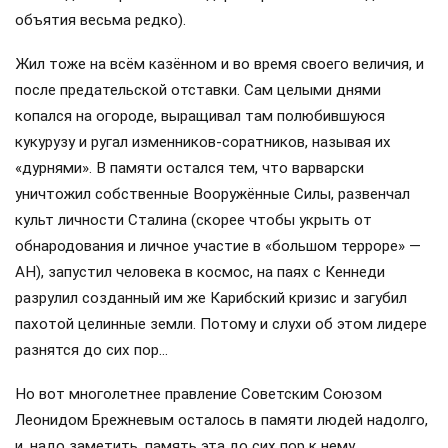
объятия весьма редко).
Жил тоже на всём казённом и во время своего величия, и
после предательской отставки. Сам целыми днями
копался на огороде, выращивал там полюбившуюся
кукурузу и ругал изменников-соратников, называя их
«дурнями». В памяти остался тем, что варварски
уничтожил собственные Вооружённые Силы, развенчал
культ личности Сталина (скорее чтобы укрыть от
обнародования и личное участие в «большом терроре» —
АН), запустил человека в космос, на паях с Кеннеди
разрулил созданный им же Карибский кризис и загубил
пахотой целинные земли. Потому и слухи об этом лидере
разнятся до сих пор…
Но вот многолетнее правление Советским Союзом
Леонидом Брежневым осталось в памяти людей надолго,
и, надо заметить, память эта до сих пор к нему