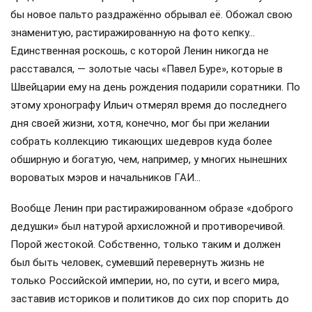
бы новое пальто раздражённо обрывал её. Обожал свою
знаменитую, растиражированную на фото кепку…
Единственная роскошь, с которой Ленин никогда не
расставался, — золотые часы «Павел Буре», которые в
Швейцарии ему на день рождения подарили соратники. По
этому хронографу Ильич отмерял время до последнего
дня своей жизни, хотя, конечно, мог бы при желании
собрать коллекцию тикающих шедевров куда более
обширную и богатую, чем, например, у многих нынешних
вороватых мэров и начальников ГАИ…
Вообще Ленин при растиражированном образе «доброго
дедушки» был натурой архисложной и противоречивой.
Порой жестокой. Собственно, только таким и должен
был быть человек, сумевший перевернуть жизнь не
только Российской империи, но, по сути, и всего мира,
заставив историков и политиков до сих пор спорить до