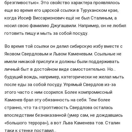
брезгливостью». Это свойство характера проявлялось
еще во время его царской ссылки в Туруханском крае,
когда Иосиф Виссарионович ещё не был Сталиным, а
носил свою фамилию Джугашвили. Например, он не любил
готовить пищу и мыть за собой посуду.
Во время той ссылки он делил сибирскую избу вместе с
Яковом Свердловым и Львом Каменевым. Ссыльные не
имели никакой прислуги и должны были поддерживать
личный быт в достойном виде самостоятельно. Но…
будущий вождь, например, категорически не желал мыть
после еды за собой посуду. Упрямый Свердлов из-за
этого часто с ним ссорился. Более компромиссный
Каменев брал эту обязанность на себя. Тем более
странно, что та строптивость Свердлова осталась
впоследствии безнаказанной (умер сам, не дождавшись
«большого террора»), а вот Льва Каменева тов. Сталин
таки к стенке поставил…