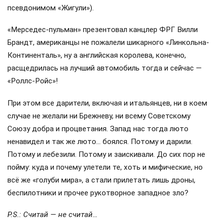
псевдонимом «Жигули»).
«Мерседес-пульман» презентовал канцлер ФРГ Вилли
Брандт, американцы не пожалели шикарного «Линкольна-
Континенталь», ну а английская королева, конечно,
расщедрилась на лучший автомобиль тогда и сейчас —
«Роллс-Ройс»!
При этом все дарители, включая и итальянцев, ни в коем
случае не желали ни Брежневу, ни всему Советскому
Союзу добра и процветания. Запад нас тогда люто
ненавидел и так же люто… боялся. Потому и дарили.
Потому и лебезили. Потому и заискивали. До сих пор не
пойму: куда и почему улетели те, хоть и мифические, но
всё же «голуби мира», а стали прилетать лишь дроны,
беспилотники и прочее рукотворное западное зло?
P.S.: Считай — не считай…