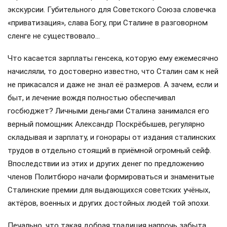
экскурсии. Губительного для Советского Союза словечка
«приватизация», слава Богу, при Сталине в разговорном
сленге не существовало…
Что касается зарплаты генсека, которую ему ежемесячно
начисляли, то достоверно известно, что Сталин сам к ней
не прикасался и даже не знал её размеров. А зачем, если и
быт, и лечение вождя полностью обеспечивал
госбюджет? Личными деньгами Сталина занимался его
верный помощник Александр Поскрёбышев, регулярно
складывая и зарплату, и гонорары от издания сталинских
трудов в отдельно стоящий в приёмной огромный сейф.
Впоследствии из этих и других денег по предложению
членов Политбюро начали формироваться и знаменитые
Сталинские премии для выдающихся советских учёных,
актёров, военных и других достойных людей той эпохи.
Печально, что такая добрая традиция напрочь забыта