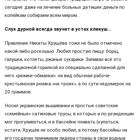
сегодня: даже на лечение больных детишек деньги по
копейкам собираем всем миром…
Слух дурной всегда звучит в устах кликуш…
Правление Никиты Хрущёва тоже не было отмечено
какой-либо роскошью. Любил простую пищу: борщ,
галушки, котлеты, ржаные сухарики. Запивал всё это
традиционной горилкой из специально сделанной для
него «рюмки-обманки»: на вид обычная рабоче-
крестьянская рюмка «на троих», а по сути недомерок на
20 граммов.
Носил украинские вышиванки и простые советские
«семейные» сатиновые трусы, в которых и по резиденции
мог прогуливаться, и в бассейне плавать (купаться,
кстати, Хрущёв не особо любил, а потому бассейны на
его госдачах принимали лидера страны в свои водные