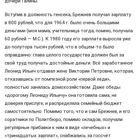
дочери Галины.
Вступив в должность генсека, Брежнев получал зарплату
в 800 рублей, что для 1964 г. было очень большими
деньгами (моя мама, учительница тогда, помню, получала
60 рублей — М.С.). К 1980 году его зарплата выросла уже
до полутора тысяч рублей, что в общем-то было
оправданно: глава целого государства должен был за
свой труд получать достойные деньги. Всё заработанное
Леонид Ильич отдавал жене Виктории Петровне, которая,
отказавшись от помпезной роли «первой леди»,
полностью занялась домохозяйством. Даже обеды
«дорогому Леониду Ильичу» она готовила сама, не
доверяя прислуге, и распределяла семейный бюджет
самостоятельно. Помимо того, что и сам Брежнев, и его
соратники по Политбюро, помимо окладов, получали
регулярные прибавки к ним в виде «лечебных» и
«тринадцатых зарплат», снабжались за госсчёт