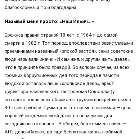
благосклонна, а то и благодарна…
Называй меня просто: «Наш Ильич…»
Брежнев правил страной 18 лет: с 1964 г. до самой
смерти в 1982 г. Тот период, впоследствии завистливыми
преемниками названный «эпохой застоя», сами советские
люди называли иначе: «И сам жил, и другим жить давал»,
что в принципе было правдой. Во всяком случае, из всех
громких коррупционных дел того периода в памяти
людской осталось лишь «хлопковое дело», арест
директора Елисеевского гастронома Соколова (у
которого после всех обысков с трудом наскребли около
40 тысяч рублей. Сумма для тех времён значимая — цена
хорошей академической дачи, но по меркам дня
сегодняшнего конечно… В общем, без комментариев —
АН), дело «Океан», да ещё беспутная жизнь любимой