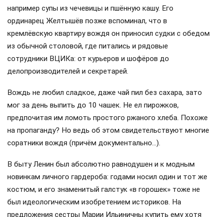
например супы из чечевицы и пшённую кашу. Его
ординарец Желтышёв позже вспоминал, что в
кремлёвскую квартиру вождя он приносил судки с обедом
из обычной столовой, где питались и рядовые
сотрудники ВЦИКа: от курьеров и шофёров до
делопроизводителей и секретарей.
Вождь не любил сладкое, даже чай пил без сахара, зато
мог за день выпить до 10 чашек. Не ел пирожков,
предпочитая им ломоть простого ржаного хлеба. Похоже
на пропаганду? Но ведь об этом свидетельствуют многие
соратники вождя (причём документально…).
В быту Ленин был абсолютно равнодушен и к модным
новинкам личного гардероба: годами носил один и тот же
костюм, и его знаменитый галстук «в горошек» тоже не
был идеологическим изобретением историков. На
предложения сестры Марии Ильиничны купить ему хотя