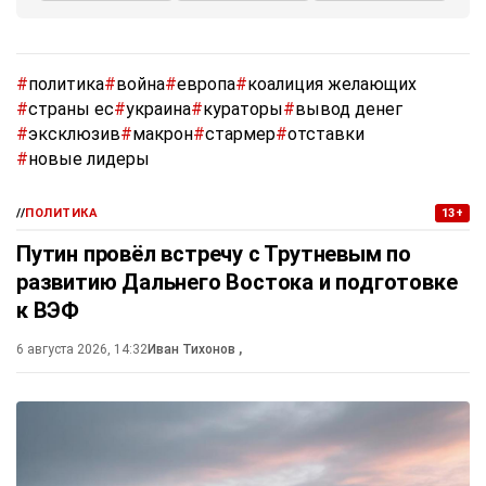
#
политика
#
война
#
европа
#
коалиция желающих
#
страны ес
#
украина
#
кураторы
#
вывод денег
#
эксклюзив
#
макрон
#
стармер
#
отставки
#
новые лидеры
//
ПОЛИТИКА
13+
Путин провёл встречу с Трутневым по
развитию Дальнего Востока и подготовке
к ВЭФ
6 августа 2026, 14:32
Иван Тихонов
,