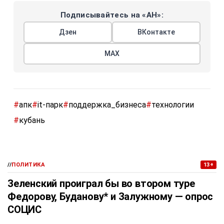
Подписывайтесь на «АН»:
Дзен
ВКонтакте
МАХ
#
апк
#
it-парк
#
поддержка_бизнеса
#
технологии
#
кубань
//
ПОЛИТИКА
13+
Зеленский проиграл бы во втором туре
Федорову, Буданову* и Залужному — опрос
СОЦИС