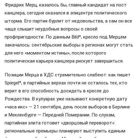
Фридрих Мерц, казалось бы, главный кандидат на пост
канцлера, сегодня оказался в эпицентре политического
шторма. Его партия бурлит от недовольства, а сам он все
чаще слышит неудобные вопросы о своей
профпригодности. По данным Bild*, кресло под Мерцем
закачалось: сентябрьские выборы в регионах могут стать
для него «моментом истины», после которого
политическая карьера канцлера рискует завершиться.
Позиции Мерца в ХДС стремительно слабеют: как пишет
Spiegel*, в партийных верхах почти не осталось тех, кто
верит в его способность досидеть в кресле до
Рождества. В кулуарах уже называют конкретную дату
«часа икс» — 21 сентября, день после выборов в Берлине
и Мекленбурге — Передней Померании. По слухам,
партийная элита готовит «дворцовый переворот»:
региональные премьеры планируют выступить единым