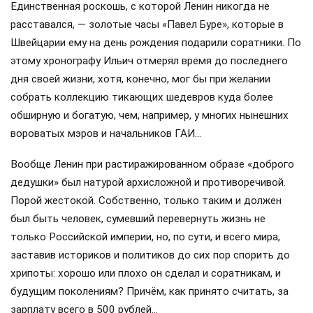
Единственная роскошь, с которой Ленин никогда не
расставался, — золотые часы «Павел Буре», которые в
Швейцарии ему на день рождения подарили соратники. По
этому хронографу Ильич отмерял время до последнего
дня своей жизни, хотя, конечно, мог бы при желании
собрать коллекцию тикающих шедевров куда более
обширную и богатую, чем, например, у многих нынешних
вороватых мэров и начальников ГАИ…
Вообще Ленин при растиражированном образе «доброго
дедушки» был натурой архисложной и противоречивой.
Порой жестокой. Собственно, только таким и должен
был быть человек, сумевший перевернуть жизнь не
только Российской империи, но, по сути, и всего мира,
заставив историков и политиков до сих пор спорить до
хрипоты: хорошо или плохо он сделал и соратникам, и
будущим поколениям? Причём, как принято считать, за
зарплату всего в 500 рублей…