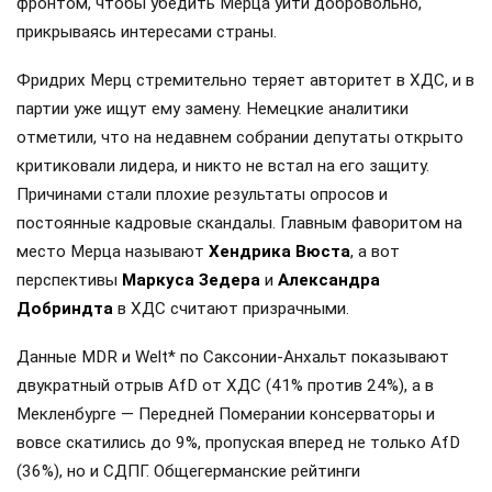
фронтом, чтобы убедить Мерца уйти добровольно,
прикрываясь интересами страны.
Фридрих Мерц стремительно теряет авторитет в ХДС, и в
партии уже ищут ему замену. Немецкие аналитики
отметили, что на недавнем собрании депутаты открыто
критиковали лидера, и никто не встал на его защиту.
Причинами стали плохие результаты опросов и
постоянные кадровые скандалы. Главным фаворитом на
место Мерца называют
Хендрика Вюста
, а вот
перспективы
Маркуса Зедера
и
Александра
Добриндта
в ХДС считают призрачными.
Данные MDR и Welt* по Саксонии-Анхальт показывают
двукратный отрыв AfD от ХДС (41% против 24%), а в
Мекленбурге — Передней Померании консерваторы и
вовсе скатились до 9%, пропуская вперед не только AfD
(36%), но и СДПГ. Общегерманские рейтинги