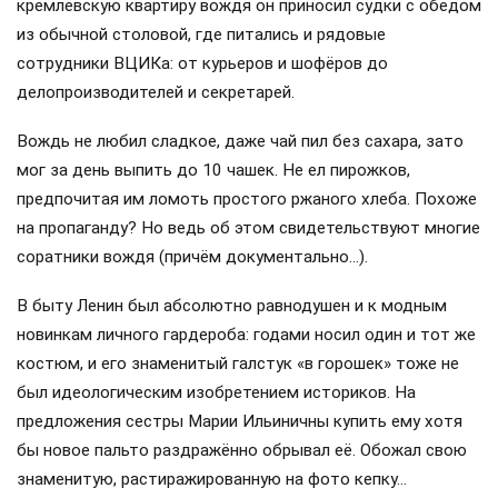
кремлёвскую квартиру вождя он приносил судки с обедом
из обычной столовой, где питались и рядовые
сотрудники ВЦИКа: от курьеров и шофёров до
делопроизводителей и секретарей.
Вождь не любил сладкое, даже чай пил без сахара, зато
мог за день выпить до 10 чашек. Не ел пирожков,
предпочитая им ломоть простого ржаного хлеба. Похоже
на пропаганду? Но ведь об этом свидетельствуют многие
соратники вождя (причём документально…).
В быту Ленин был абсолютно равнодушен и к модным
новинкам личного гардероба: годами носил один и тот же
костюм, и его знаменитый галстук «в горошек» тоже не
был идеологическим изобретением историков. На
предложения сестры Марии Ильиничны купить ему хотя
бы новое пальто раздражённо обрывал её. Обожал свою
знаменитую, растиражированную на фото кепку…