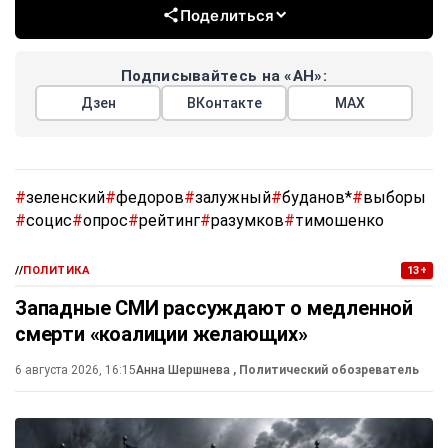
Поделиться
Подписывайтесь на «АН»:
Дзен
ВКонтакте
МАХ
#
зеленский
#
федоров
#
залужный
#
буданов*
#
выборы
#
социс
#
опрос
#
рейтинг
#
разумков
#
тимошенко
//
ПОЛИТИКА
13+
Западные СМИ рассуждают о медленной
смерти «коалиции желающих»
6 августа 2026, 16:15
Анна Шершнева
, Политический обозреватель