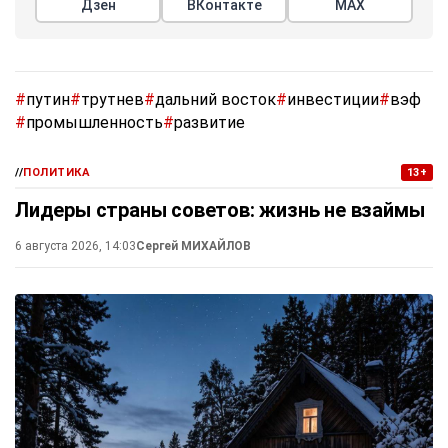
Дзен
ВКонтакте
МАХ
#
путин
#
трутнев
#
дальний восток
#
инвестиции
#
вэф
#
промышленность
#
развитие
//
ПОЛИТИКА
13+
Лидеры страны советов: жизнь не взаймы
6 августа 2026, 14:03
Сергей МИХАЙЛОВ