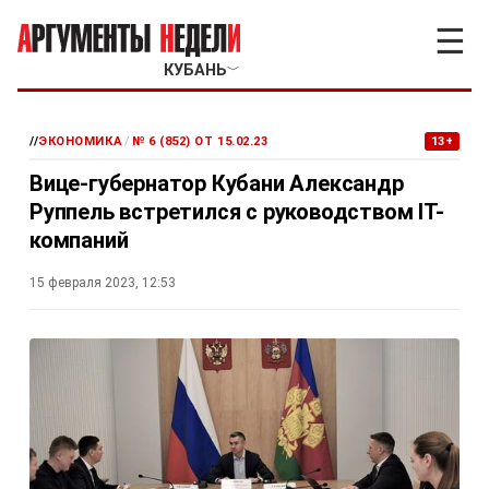
☰
КУБАНЬ
﹀
//
ЭКОНОМИКА
/
№ 6 (852) ОТ 15.02.23
13+
Вице-губернатор Кубани Александр
Руппель встретился с руководством IT-
компаний
15 февраля 2023, 12:53