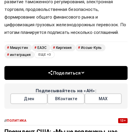
развитие таможенного регулирования, электронная
торговля, продовольственная безопасность,
формирование общего финансового рынка и
цифровизация грузовых железнодорожных перевозок. По
итогам планируется подписать несколько соглашений.
Мишустин
ЕАЭС
Киргизия
Иссык-Куль
#
#
#
#
интеграция
#
ЕЩЕ +3
Поделиться
Подписывайтесь на «АН»:
Дзен
ВКонтакте
МАХ
//
ПОЛИТИКА
13+
Президент США: «Мы не вовлечены, нас