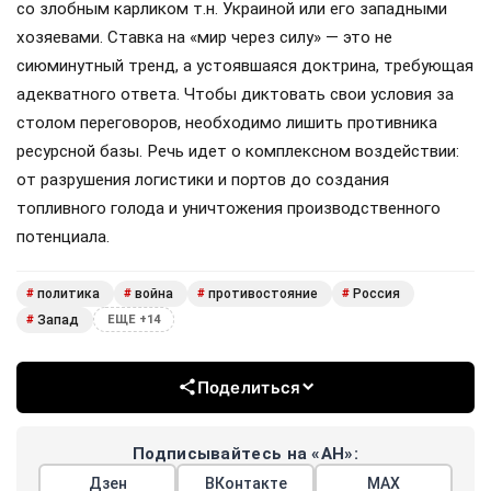
со злобным карликом т.н. Украиной или его западными
хозяевами. Ставка на «мир через силу» — это не
сиюминутный тренд, а устоявшаяся доктрина, требующая
адекватного ответа. Чтобы диктовать свои условия за
столом переговоров, необходимо лишить противника
ресурсной базы. Речь идет о комплексном воздействии:
от разрушения логистики и портов до создания
топливного голода и уничтожения производственного
потенциала.
политика
война
противостояние
Россия
#
#
#
#
Запад
#
ЕЩЕ +14
Поделиться
Подписывайтесь на «АН»:
Дзен
ВКонтакте
МАХ