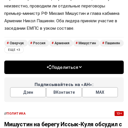
неизвестно, проводили ли отдельные переговоры
премьер-министр РФ Михаил Мишустин и глава кабмина
Армении Никол Пашинян. Оба лидера приняли участие в
заседании ЕМПС в узком составе.
Оверчук
Россия
Армения
Мишустин
Пашинян
#
#
#
#
#
ЕЩЕ +3
Поделиться
Подписывайтесь на «АН»:
Дзен
ВКонтакте
МАХ
//
ПОЛИТИКА
13+
Мишустин на берегу Иссык-Куля обсудил с