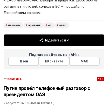
и ЕАЭС невозможно. Выбирать придётся. Евросоюз не
оставляет иллюзий: хочешь в ЕС — прощайся с
Евразийским союзом.
пашинян
армения
ес
еаэс
#
#
#
#
Поделиться
Подписывайтесь на «АН»:
Дзен
ВКонтакте
МАХ
//
ПОЛИТИКА
13+
Путин провёл телефонный разговор с
президентом ОАЭ
7 августа 2026, 13:58
Иван Тихонов
,