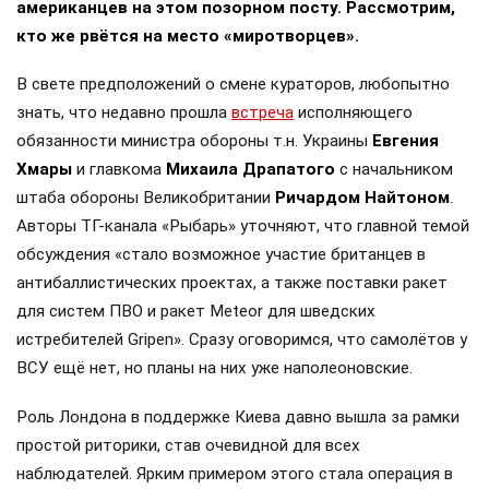
американцев на этом позорном посту. Рассмотрим,
кто же рвётся на место «миротворцев».
В свете предположений о смене кураторов, любопытно
знать, что недавно прошла
встреча
исполняющего
обязанности министра обороны т.н. Украины
Евгения
Хмары
и главкома
Михаила Драпатого
с начальником
штаба обороны Великобритании
Ричардом Найтоном
.
Авторы ТГ-канала «Рыбарь» уточняют, что главной темой
обсуждения «стало возможное участие британцев в
антибаллистических проектах, а также поставки ракет
для систем ПВО и ракет Meteor для шведских
истребителей Gripen». Сразу оговоримся, что самолётов у
ВСУ ещё нет, но планы на них уже наполеоновские.
Роль Лондона в поддержке Киева давно вышла за рамки
простой риторики, став очевидной для всех
наблюдателей. Ярким примером этого стала операция в