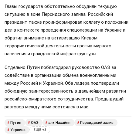
Главы государств обстоятельно обсудили текущую
ситуацию в зоне Персидского залива. Российский
президент также проинформировал коллегу о положении
дел в контексте проведения спецоперации на Украине и
обратил внимание на активизацию Киевом
террористической деятельности против мирного
населения и гражданской инфраструктуры.
Отдельно Путин поблагодарил руководство ОАЭ за
содействие в организации обмена военнопленными
между Россией и Украиной. Оба лидера подтвердили
обоюдную заинтересованность в дальнейшем развитии
российско-эмиратского сотрудничества. Предыдущий
разговор между ними состоялся в мае.
Путин
ОАЭ
аль Нахайян
Персидский залив
#
#
#
#
Украина
#
ЕЩЕ +3