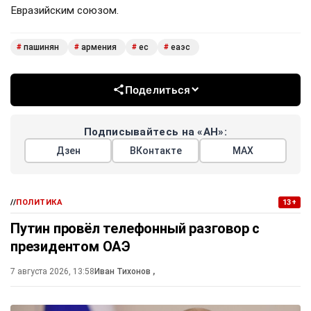
Евразийским союзом.
пашинян
армения
ес
еаэс
#
#
#
#
Поделиться
Подписывайтесь на «АН»:
Дзен
ВКонтакте
МАХ
//
ПОЛИТИКА
13+
Путин провёл телефонный разговор с
президентом ОАЭ
7 августа 2026, 13:58
Иван Тихонов
,