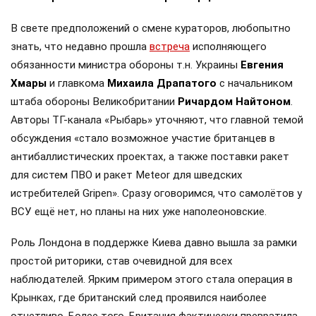
В свете предположений о смене кураторов, любопытно
знать, что недавно прошла
встреча
исполняющего
обязанности министра обороны т.н. Украины
Евгения
Хмары
и главкома
Михаила Драпатого
с начальником
штаба обороны Великобритании
Ричардом Найтоном
.
Авторы ТГ-канала «Рыбарь» уточняют, что главной темой
обсуждения «стало возможное участие британцев в
антибаллистических проектах, а также поставки ракет
для систем ПВО и ракет Meteor для шведских
истребителей Gripen». Сразу оговоримся, что самолётов у
ВСУ ещё нет, но планы на них уже наполеоновские.
Роль Лондона в поддержке Киева давно вышла за рамки
простой риторики, став очевидной для всех
наблюдателей. Ярким примером этого стала операция в
Крынках, где британский след проявился наиболее
отчетливо. Более того, Британия фактически превратила