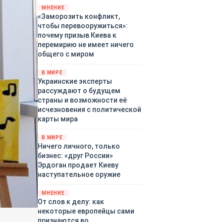
территориями Белгородской,
МНЕНИЕ
«Заморозить конфликт,
Брянской, Владимирской,
чтобы перевооружиться»:
Воронежской, Калужской,
почему призыв Киева к
Курской, Липецкой,
перемирию не имеет ничего
Орловской, Ростовской,
общего с миром
Рязанской, Самарской,
Смоленской, Тверской,
В МИРЕ
Тульской областей,
Украинские эксперты
Московского региона,
рассуждают о будущем
Республики Крым, Республики
страны и возможности её
Татарстан, Краснодарского
исчезновения с политической
края и над акваториями
карты мира
Азовского и Черного морей.
В МИРЕ
Ничего личного, только
бизнес: «друг России»
Эрдоган продает Киеву
наступательное оружие
МНЕНИЕ
От слов к делу: как
некоторые европейцы сами
признаются во