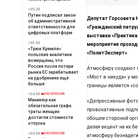
05.08
Путин подписал закон
Депутат Горсовета 
об административной
«Гражданский патру
ответственности для
цифровых платформ
выставки «Практика
05.08
мероприятие проход
«Трюк Кремля»:
«ПолитЭксперт»
польские аналитики
возмущены, что
Россия после потери
Атмосферу создают п
рынка ЕС зарабатывает
«Мост в никуда» у м
на удобрениях ещё
больше
границы является «с
04.08
ЭКСКЛЮЗИВ
Маникюр как
«Депрессивные фото
обязательная графа:
провокативные подпи
траты женщин
достигли стоимости
обошли стороной орг
отпуска
делая акцент на их 
04.08
ЭКСКЛЮЗИВ
атмосферу безнадёги