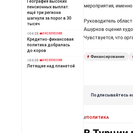
География высоких
мероприятия, именно 
пенсионных выплат:
ещё три региона
шагнули за порог в 30
Руководитель област
тысяч
Ашурков оценил худ
04.08
ЭКСКЛЮЗИВ
Чувствуется, что ор
Кредитно-финансовая
политика добралась
до коров
Финансирование
#
04.08
ЭКСКЛЮЗИВ
Летящие над планетой
Подписывайтесь на
//
ПОЛИТИКА