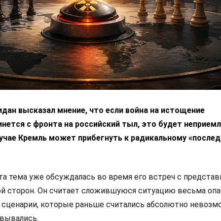
дан высказал мнение, что если война на истощение
нется с фронта на российский тыл, это будет неприем
лучае Кремль может прибегнуть к радикальному «после
эта тема уже обсуждалась во время его встреч с предста
ой сторон. Он считает сложившуюся ситуацию весьма опа
е сценарии, которые раньше считались абсолютно невозм
овывались.