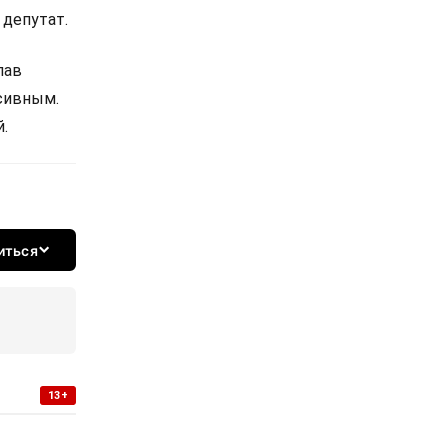
 депутат.
лав
сивным.
.
иться
13+