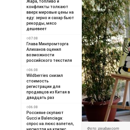
Жара, топливо и
конфликты толкают
вверх мировые цены на
еду: зерно и сахар бьют
рекорды, мясо
дешевеет
07.08
Глава Минпромторга
Алиханов оценил
возможности
российского текстиля
06.08
Wildberries снизил
стоимость
регистрации для
продавцов из Китая в
двадцать раз
06.08
Россияне скупают
Gucci и Balenciaga:
спрос на люкс взлетел,
Фото: pixabay.com
несмотря на кризис