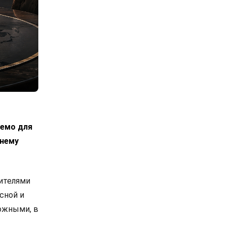
лемо для
днему
вителями
сной и
ожными, в