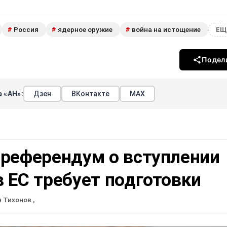
Россия
ядерное оружие
война на истощение
#
#
#
ЕЩ
Подел
 «АН»:
Дзен
ВКонтакте
МАХ
 референдум о вступлении
 ЕС требует подготовки
н Тихонов
,