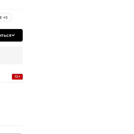
Е +5
иться
13+