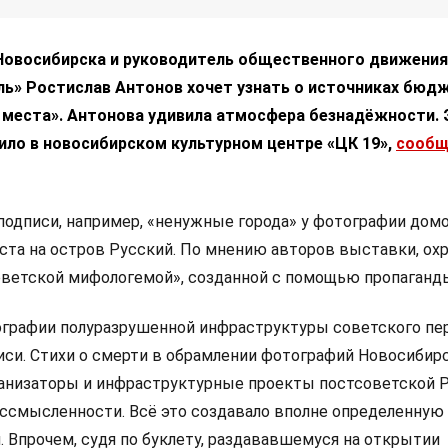
Новосибирска и руководитель общественного движения
ль» Ростислав Антонов хочет узнать о источниках бюд
 места». Антонова удивила атмосфера безнадёжности. 
ило в новосибирском культурном центре «ЦК 19»,
сообщ
одписи, например, «ненужные города» у фотографии домо
оста на остров Русский. По мнению авторов выставки, ох
оветской мифологемой», созданной с помощью пропаганд
графии полуразрушенной инфраструктуры советского пер
си. Стихи о смерти в обрамлении фотографий Новосибирс
анизаторы и инфраструктурные проекты постсоветской Р
бессмысленности. Всё это создавало вполне определенную
. Впрочем, судя по буклету, раздававшемуся на открытии