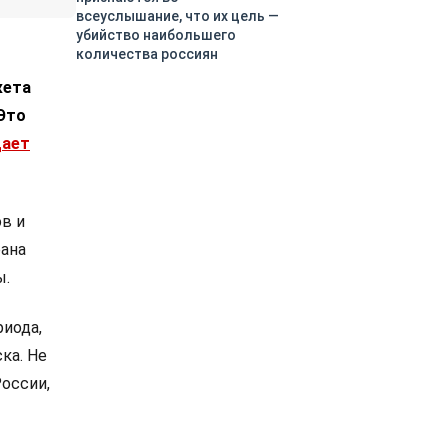
всеуслышание, что их цель —
убийство наибольшего
количества россиян
жета
Это
ает
в и
рана
ы.
иода,
ка. Не
оссии,