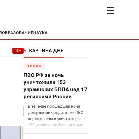
☰
Я
ОБРАЗОВАНИЕ
НАУКА
//
КАРТИНА ДНЯ
13+
АРМИЯ
ПВО РФ за ночь
уничтожила 153
украинских БПЛА над 17
регионами России
В течение прошедшей ночи
дежурными средствами ПВО
перехвачены и уничтожены
153 украинских беспилотных
летательных аппарата
самолетного типа над