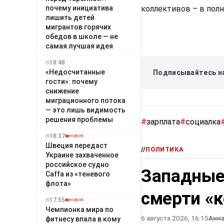
коллективов – в пол
почему инициатива
лишить детей
мигрантов горячих
обедов в школе — не
самая лучшая идея
18:48
«Недосчитанные
Подписывайтесь на
гости»: почему
снижение
миграционного потока
— это лишь видимость
решения проблемы
#
зарплата
#
социалка
18:37
НОВОЕ
Швеция передаст
//
ПОЛИТИКА
Украине захваченное
российское судно
Западные
Caffa из «теневого
флота»
смерти «
17:55
НОВОЕ
Чемпионка мира по
6 августа 2026, 16:15
Анн
фитнесу впала в кому