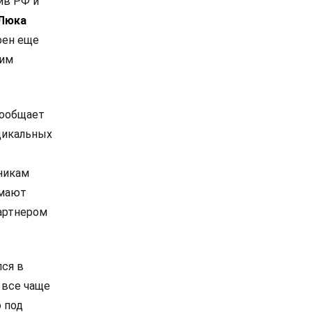
ив РФ и
Люка
оен еще
ким
сообщает
дикальных
никам
омают
артнером
лся в
 все чаще
 под