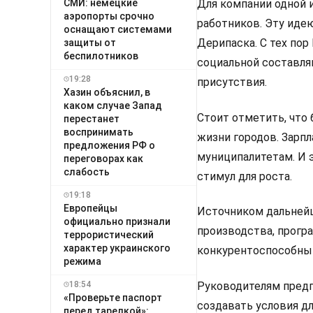
СМИ: немецкие
Для компании одной 
аэропорты срочно
работников. Эту иде
оснащают системами
Дерипаска. С тех по
защиты от
беспилотников
социальной составля
19:28
присутствия.
Хазин объяснил, в
каком случае Запад
Стоит отметить, что
перестанет
воспринимать
жизни городов. Зарп
предложения РФ о
муниципалитетам. И 
переговорах как
слабость
стимул для роста.
19:18
Европейцы
Источником дальней
официально признали
производства, прогр
террористический
характер украинского
конкурентоспособны
режима
Руководителям предп
18:54
«Проверьте паспорт
создавать условия д
перед тарелкой»: