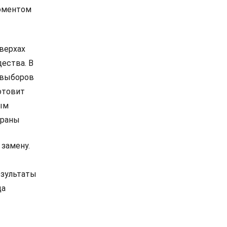
моментом
 верхах
дества. В
е выборов
отовит
ым
траны
 замену.
езультаты
ца