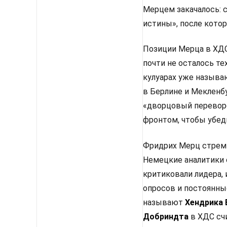
Мерцем закачалось: 
истины», после кото
Позиции Мерца в ХДС 
почти не осталось те
кулуарах уже называ
в Берлине и Мекленбу
«дворцовый перевор
фронтом, чтобы убед
Фридрих Мерц стреми
Немецкие аналитики 
критиковали лидера, 
опросов и постоянны
называют
Хендрика
Добриндта
в ХДС сч