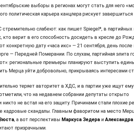
сентябрьские выборы в регионах могут стать для него «
рого политическая карьера канцлера рискует завершиться
стремительно слабеют: как пишет Spiegel*, в партийных
х, кто верит в его способность досидеть в кресле до Рож
ют конкретную дату «часа икс» — 21 сентября, день посл
рге — Передней Померании. По слухам, партийная элита г
от»: региональные премьеры планируют выступить един
ить Мерца уйти добровольно, прикрываясь интересами с
тельно теряет авторитет в ХДС, и в партии уже ищут ему
отметили, что на недавнем собрании депутаты открыто
и никто не встал на его защиту. Причинами стали плохие р
е кадровые скандалы. Главным фаворитом на место Мер
 Вюста
, а вот перспективы
Маркуса Зедера
и
Александра
итают призрачными.