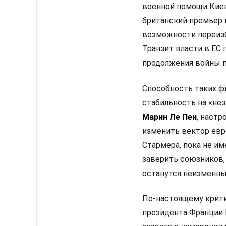
военной помощи Киев
британский премьер 
возможности переизб
Транзит власти в ЕС
продолжения войны п
Способность таких ф
стабильность на «не
Марин Ле Пен
, настр
изменить вектор евр
Стармера, пока не им
заверить союзников,
останутся неизменным
По-настоящему крити
президента Франции 