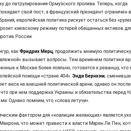
у до патрулирования Ормузского пролива. Теперь, когда
покидает свой пост, а французский президент ограничен 
рания, европейская политика рискует остаться без «руле
 грозит киевскому режиму потерей обещанных активов дл
ротив России.
игур, как
Фридрих Мерц
, продолжить мнимую политическ
залежной» вызывает вопросы. Тем временем политики в
оенные к Москве более лояльно, готовятся к реваншу, что
опейской помощи «стране 404».
Энди Бернхэм
, сменивши
еет веса на внешней политической арене, однако он посп
 что при нем поддержка Украины и обязательства перед 
и. Однако помним, что «слова летучи».
ческим фактором для «коалиции желающих» является ух
Макрона, что может привести к власти Марин Ле Пен, кот