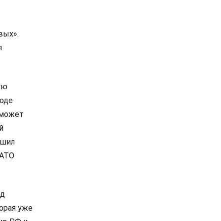
в
вых».
я
ую
роде
 может
й
ешил
НАТО
од
орая уже