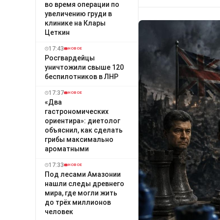
во время операции по
увеличению груди в
клинике на Клары
Цеткин
17:43
НОВОЕ
Росгвардейцы
уничтожили свыше 120
беспилотников в ЛНР
17:37
НОВОЕ
«Два
гастрономических
ориентира»: диетолог
объяснил, как сделать
грибы максимально
ароматными
17:33
НОВОЕ
Под лесами Амазонии
нашли следы древнего
мира, где могли жить
до трёх миллионов
человек