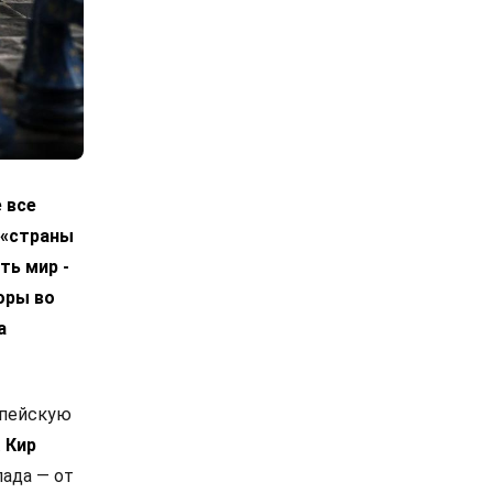
 все
 «страны
ть мир -
оры во
а
опейскую
.
Кир
ада — от