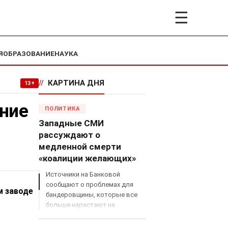
☰
Я
ОБРАЗОВАНИЕ
НАУКА
//
КАРТИНА ДНЯ
13+
ние
ПОЛИТИКА
Западные СМИ
рассуждают о
медленной смерти
«коалиции желающих»
Источники на Банковой
сообщают о проблемах для
м заводе
бандеровщины, которые все
больше нарастают на
международном поле, что
сильно ударит по позициям