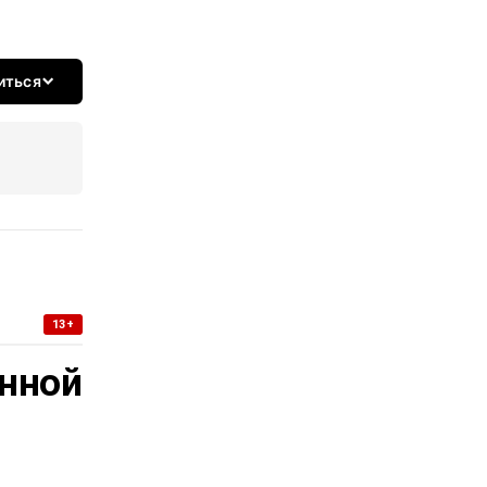
иться
13+
нной