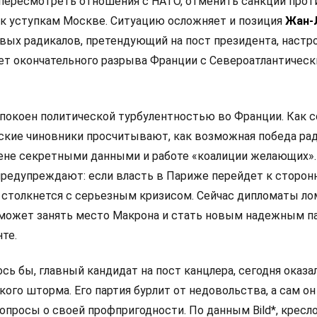
 пересмотреть отношения с НАТО, отменить санкции прот
 к уступкам Москве. Ситуацию осложняет и позиция
Жан-
левых радикалов, претендующий на пост президента, настр
ет окончательного разрыва Франции с Североатлантичес
покоен политической турбулентностью во Франции. Как 
анские чиновники просчитывают, как возможная победа ра
мене секретными данными и работе «коалиции желающих».
редупреждают: если власть в Париже перейдет к сторон
 столкнется с серьезным кризисом. Сейчас дипломаты л
 сможет занять место Макрона и стать новым надежным п
те.
сь бы, главный кандидат на пост канцлера, сегодня оказа
ого шторма. Его партия бурлит от недовольства, а сам он
просы о своей профпригодности. По данным Bild*, кресло