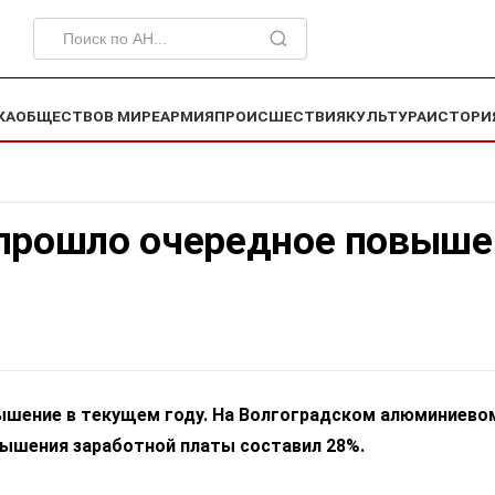
КА
ОБЩЕСТВО
В МИРЕ
АРМИЯ
ПРОИСШЕСТВИЯ
КУЛЬТУРА
ИСТОРИ
 прошло очередное повыше
ышение в текущем году. На Волгоградском алюминиево
вышения заработной платы составил 28%.