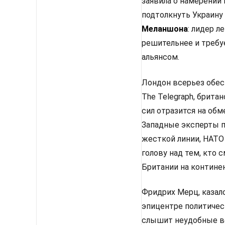
заявила о намерении
подтолкнуть Украину
Меланшона
: лидер 
решительнее и требу
альянсом.
Лондон всерьез обес
The Telegraph, брит
сил отразится на об
Западные эксперты п
жесткой линии, НАТО
голову над тем, кто
Британии на континен
Фридрих Мерц, казало
эпицентре политическ
слышит неудобные во