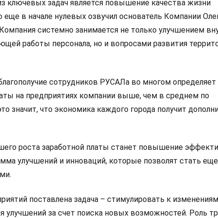
из ключевых задач является повышение качества жизни
ю еще в начале нулевых озвучил основатель Компании Оле
р Компания системно занимается не только улучшением вн
ющей работы персонала, но и вопросами развития террит
 благополучие сотрудников РУСАЛа во многом определяет
латы на предприятиях компании выше, чем в среднем по
это значит, что экономика каждого города получит допол
шего роста заработной платы станет повышение эффект
амма улучшений и инноваций, которые позволят стать еще
ми.
риятий поставлена задача – стимулировать к изменениям
ля улучшений за счет поиска новых возможностей. Роль т