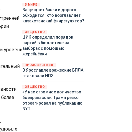
«страны 404» в следующем
В МИРЕ
г
Защищает банки и дорого
году. Однако киевские
обходится: кто возглавляет
временщики не торопятся
утренней
казахстанский финрегулятор?
заключать мир - ведь есть
орий
поддержка в ЕС.
ОБЩЕСТВО
Политический кризис в
ЦИК определил порядок
Британии и Германии, выборы
партий в бюллетене на
во Франции могут полностью
выборах с помощью
 и уровень
изменить геополитический
жеребьёвки
ландшафт в мире, пока
Зеленский ожидает выборов
нительный
ПРОИСШЕСТВИЯ
в США.
В Ярославле вражеские БПЛА
атаковали НПЗ
ОБЩЕСТВО
ивности
«У нас огромное количество
 более
боеприпасов»: Трамп резко
отреагировал на публикацию
NYT
,
рудовых