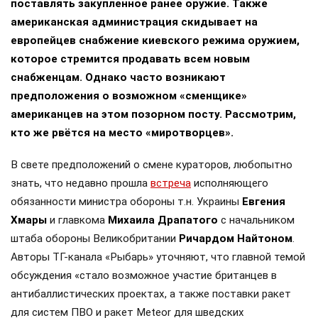
поставлять закупленное ранее оружие. Также
американская администрация скидывает на
европейцев снабжение киевского режима оружием,
которое стремится продавать всем новым
снабженцам. Однако часто возникают
предположения о возможном «сменщике»
американцев на этом позорном посту. Рассмотрим,
кто же рвётся на место «миротворцев».
В свете предположений о смене кураторов, любопытно
знать, что недавно прошла
встреча
исполняющего
обязанности министра обороны т.н. Украины
Евгения
Хмары
и главкома
Михаила Драпатого
с начальником
штаба обороны Великобритании
Ричардом Найтоном
.
Авторы ТГ-канала «Рыбарь» уточняют, что главной темой
обсуждения «стало возможное участие британцев в
антибаллистических проектах, а также поставки ракет
для систем ПВО и ракет Meteor для шведских