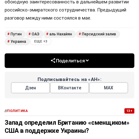
обоюдную заинтересованность в дальнейшем развитии
российско-эмиратского сотрудничества. Предыдущий
разговор между ними состоялся в мае.
Путин
ОАЭ
аль Нахайян
Персидский залив
#
#
#
#
Украина
#
ЕЩЕ +3
Поделиться
Подписывайтесь на «АН»:
Дзен
ВКонтакте
МАХ
//
ПОЛИТИКА
13+
Запад определил Британию «сменщиком»
США в поддержке Украины?