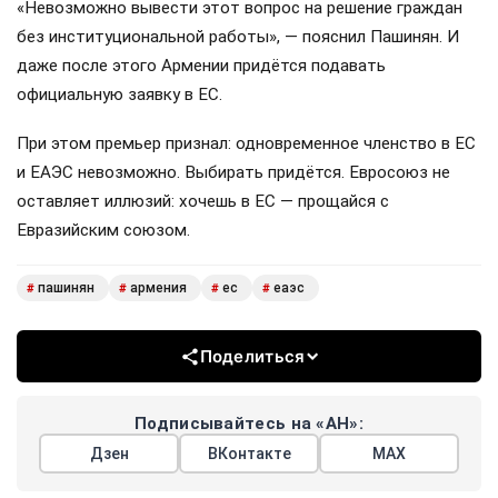
«Невозможно вывести этот вопрос на решение граждан
без институциональной работы», — пояснил Пашинян. И
даже после этого Армении придётся подавать
официальную заявку в ЕС.
При этом премьер признал: одновременное членство в ЕС
и ЕАЭС невозможно. Выбирать придётся. Евросоюз не
оставляет иллюзий: хочешь в ЕС — прощайся с
Евразийским союзом.
пашинян
армения
ес
еаэс
#
#
#
#
Поделиться
Подписывайтесь на «АН»:
Дзен
ВКонтакте
МАХ