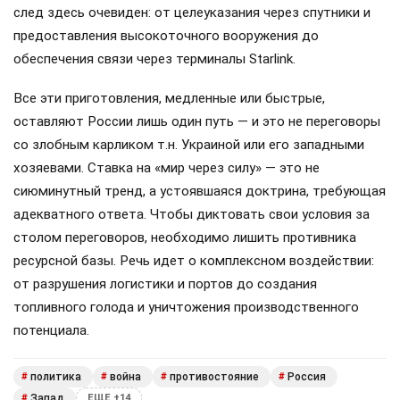
след здесь очевиден: от целеуказания через спутники и
предоставления высокоточного вооружения до
обеспечения связи через терминалы Starlink.
Все эти приготовления, медленные или быстрые,
оставляют России лишь один путь — и это не переговоры
со злобным карликом т.н. Украиной или его западными
хозяевами. Ставка на «мир через силу» — это не
сиюминутный тренд, а устоявшаяся доктрина, требующая
адекватного ответа. Чтобы диктовать свои условия за
столом переговоров, необходимо лишить противника
ресурсной базы. Речь идет о комплексном воздействии:
от разрушения логистики и портов до создания
топливного голода и уничтожения производственного
потенциала.
политика
война
противостояние
Россия
#
#
#
#
Запад
#
ЕЩЕ +14