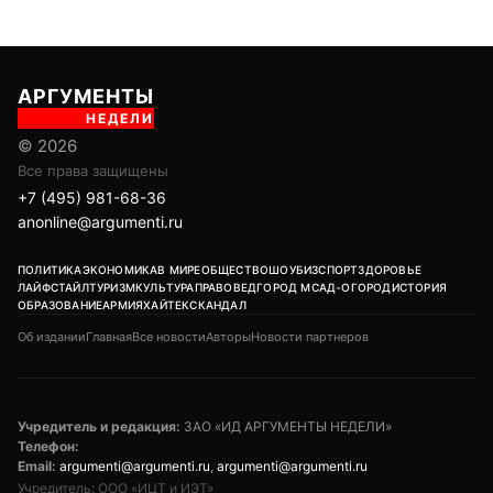
АРГУМЕНТЫ
НЕДЕЛИ
© 2026
Все права защищены
+7 (495) 981-68-36
anonline@argumenti.ru
ПОЛИТИКА
ЭКОНОМИКА
В МИРЕ
ОБЩЕСТВО
ШОУБИЗ
СПОРТ
ЗДОРОВЬЕ
ЛАЙФСТАЙЛ
ТУРИЗМ
КУЛЬТУРА
ПРАВОВЕД
ГОРОД М
САД-ОГОРОД
ИСТОРИЯ
ОБРАЗОВАНИЕ
АРМИЯ
ХАЙТЕК
СКАНДАЛ
Об издании
Главная
Все новости
Авторы
Новости партнеров
Учредитель и редакция:
ЗАО «ИД АРГУМЕНТЫ НЕДЕЛИ»
Телефон:
Email:
argumenti@argumenti.ru
,
argumenti@argumenti.ru
Учредитель: ООО «ИЦТ и ИЭТ»