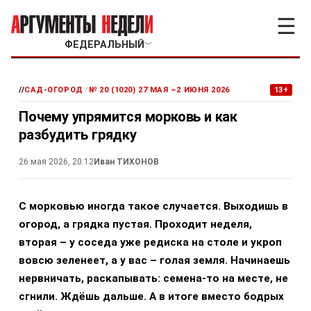
☰
ФЕДЕРАЛЬНЫЙ
﹀
//
САД-ОГОРОД
/
№ 20 (1020) 27 МАЯ –2 ИЮНЯ 2026
13+
Почему упрямится морковь и как
разбудить грядку
26 мая 2026, 20:12
Иван ТИХОНОВ
С морковью иногда такое случается. Выходишь в
огород, а грядка пустая. Проходит неделя,
вторая – у соседа уже редиска на столе и укроп
вовсю зеленеет, а у вас – голая земля. Начинаешь
нервничать, раскапывать: семена-то на месте, не
сгнили. Ждёшь дальше. А в итоге вместо бодрых