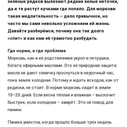
зелёных рядков вылезают редкие хилые ниточки,
да и те растут кучками где попало. Для моркови
такая медлительность – дело привычное, но
часто мы сами невольно усложняем ей жизнь.
Давайте разберёмся, почему она так долго
«спит» и как нам её грамотно разбудить.
Где норма, а где проблема
Морковь, как и её родственники укроп и петрушка,
богата эфирными маслами. Это её природная защита:
масла не дают семечку проснуться в неурочный час,
пока земля холодная. Потому и ждать всходов, как от
редиски, не стоит. В норме морковь сидит в земле
10–20 дней. Если весна тёплая и влажная – выскочит
быстрее, если холодная – замрёт. Это не повод для
паники.
Паника уместна, когда прошло больше трёх недель.