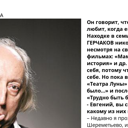
А
Он говорит, ч
любит, когда 
Находке в сем
ГЕРЧАКОВ нико
несмотря на св
фильмах: «Мам
история» и др.
себя, потому ч
себе. Но пока в
«Театра Луны»
было...» и по
«Трудно быть 
- Евгений, вы 
какому из них 
– Недавно я пр
Шереметьево, и