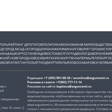
ВТОРЫ
РЕЙТИНГ ДЕПУТАТОВ
ПОЛИТИКА
ЭКОНОМИКА
В МИРЕ
ОБЩЕСТВО
ЕД
ГОРОД М
САД-ОГОРОД
ШПИОНАЖ
КРИМИНАЛ
ГОВОРЯТ ГЕРОИ
ИСТОР
ХАНЬ
БАШКОРТОСТАН
ВЛАДИВОСТОК
ВОЛГОГРАД
ВОЛОГДА
ВОРОНЕЖ
ВЯ
ЖНИЙ НОВГОРОД
НОВОСИБИРСК
ОРЕНБУРГ
ПЕНЗА
ПЕРМЬ
ПЕТЕРБУРГ
П
МБОВ
ТАТАРСТАН
ТОЛЬЯТТИ
УДМУРТИЯ
УЛЬЯНОВСК
ХАБАРОВСК
ЧЕЛЯБИ
Редакция:
+7 (495) 981-68-36
/
anonline@argumenti.ru
Реклама в газете:
+7(903) 777-11-14
ович
Реклама на сайте:
kapkova@argumenti.ru
рей
Свободное использование в Интернет-пространстве текс
видеоматериалов, опубликованных на этом сайте, допус
): Аверьянова
обязательного размещения гиперссылки на источник п
www.argumenti.ru. Использование материалов в печатн
, пом. IV, комн. 2
только с письменного разрешения редакции. Сетевое 