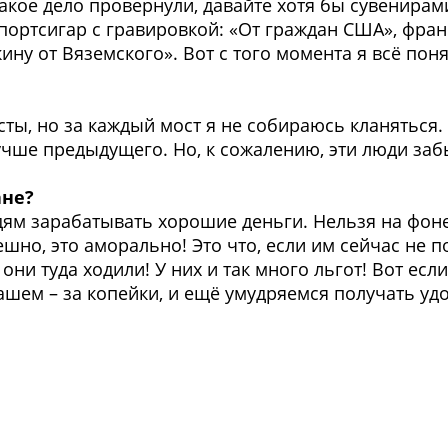
 Такое дело провернули, давайте хотя бы сувенир
ортсигар с гравировкой: «От граждан США», фра
ну от Вяземского». Вот с того момента я всё поня
сты, но за каждый мост я не собираюсь кланяться.
чше предыдущего. Но, к сожалению, эти люди забы
ане?
юдям зарабатывать хорошие деньги. Нельзя на фо
ешно, это аморально! Это что, если им сейчас не п
 они туда ходили! У них и так много льгот! Вот ес
пашем – за копейки, и ещё умудряемся получать уд