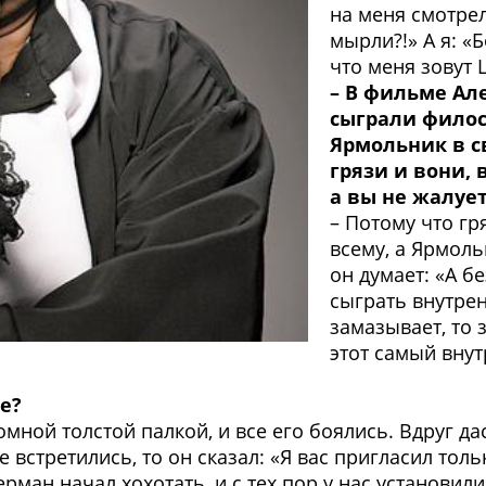
на меня смотрел
мырли?!» А я: «
что меня зовут 
– В фильме Ал
сыграли филос
Ярмольник в с
грязи и вони, 
а вы не жалуе
– Потому что гр
всему, а Ярмоль
он думает: «А б
сыграть внутрен
замазывает, то 
этот самый внут
е?
ной толстой палкой, и все его боялись. Вдруг дас
 встретились, то он сказал: «Я вас пригласил тол
Герман начал хохотать, и с тех пор у нас установ