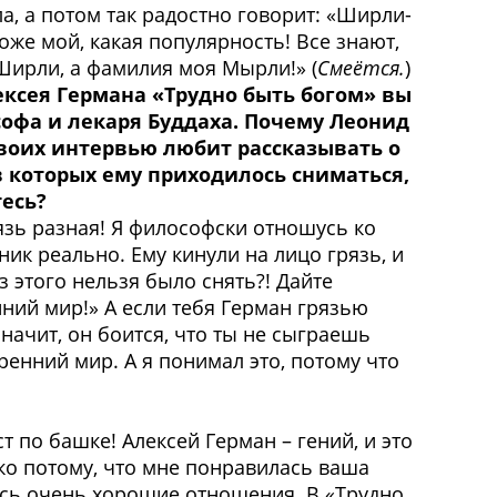
а, а потом так радостно говорит: «Ширли-
Боже мой, какая популярность! Все знают,
Ширли, а фамилия моя Мырли!» (
Смеётся.
)
ексея Германа «Трудно быть богом» вы
офа и лекаря Буддаха. Почему Леонид
воих интервью любит рассказывать о
в которых ему приходилось сниматься,
тесь?
язь разная! Я философски отношусь ко
ник реально. Ему кинули на лицо грязь, и
ез этого нельзя было снять?! Дайте
ний мир!» А если тебя Герман грязью
значит, он боится, что ты не сыграешь
ренний мир. А я понимал это, потому что
т по башке! Алексей Герман – гений, и это
ько потому, что мне понравилась ваша
ились очень хорошие отношения. В «Трудно