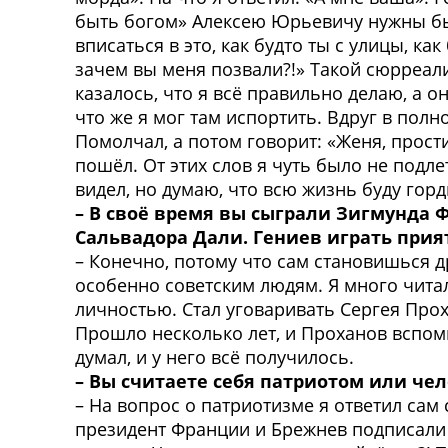
быть богом» Алексею Юрьевичу нужны был
вписаться в это, как будто ты с улицы, ка
зачем вы меня позвали?!» Такой сюрреал
казалось, что я всё правильно делаю, а о
что же я мог там испортить. Вдруг в полн
Помолчал, а потом говорит: «Женя, прост
пошёл. От этих слов я чуть было не подле
видел, но думаю, что всю жизнь буду горд
– В своё время вы сыграли Зигмунда Ф
Сальвадора Дали. Гениев играть прия
– Конечно, потому что сам становишься др
особенно советским людям. Я много читал
личностью. Стал уговаривать Сергея Прох
Прошло несколько лет, и Проханов вспомни
думал, и у него всё получилось.
– Вы считаете себя патриотом или че
– На вопрос о патриотизме я ответил сам
президент Франции и Брежнев подписали д