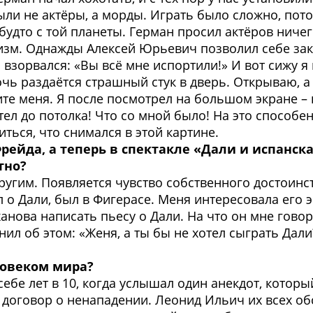
и не актёры, а морды. Играть было сложно, пото
к будто с той планеты. Герман просил актёров ничег
изм. Однажды Алексей Юрьевич позволил себе зак
н взорвался: «Вы всё мне испортили!» И вот сижу 
очь раздаётся страшный стук в дверь. Открываю, а
ите меня. Я после посмотрел на большом экране –
тел до потолка! Что со мной было! На это способе
иться, что снимался в этой картине.
рейда, а теперь в спектакле «Дали и испанска
тно?
угим. Появляется чувство собственного достоинств
 о Дали, был в Фигерасе. Меня интересовала его э
анова написать пьесу о Дали. На что он мне говор
л об этом: «Женя, а ты бы не хотел сыграть Дали?
ловеком мира?
 себе лет в 10, когда услышал один анекдот, кото
оговор о ненападении. Леонид Ильич их всех обсос