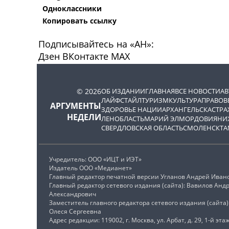
Одноклассники
Копировать ссылку
Подписывайтесь на «АН»:
Дзен
ВКонтакте
МАХ
© 2026
ОБ ИЗДАНИИ
ГЛАВНАЯ
ВСЕ НОВОСТИ
А
ЛАЙФСТАЙЛ
ТУРИЗМ
КУЛЬТУРА
ПРАВОВ
АРГУМЕНТЫ
ЗДОРОВЬЕ НАЦИИ
АРХАНГЕЛЬСК
АСТРА
НЕДЕЛИ
ЛЕНОБЛАСТЬ
МАРИЙ ЭЛ
МОРДОВИЯ
НИ
СВЕРДЛОВСКАЯ ОБЛАСТЬ
СМОЛЕНСК
ТА
Учредитель: ООО «ИЦТ и ИЭТ»
Издатель ООО «Медианет»
Главный редактор печатной версии Угланов Андрей Иван
Главный редактор сетевого издания (сайта): Вавилов Анд
Александрович
Заместитель главного редактора сетевого издания (сайта
Олеся Сергеевна
Адрес редакции: 119002, г. Москва, ул. Арбат, д. 29, 1-й этаж