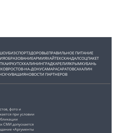
ШОУБИЗ
СПОРТ
ЗДОРОВЬЕ
ПРАВИЛЬНОЕ ПИТАНИЕ
ИЯ
ОБРАЗОВАНИЕ
АРМИЯ
ХАЙТЕК
СКАНДАЛ
СОЦПАКЕТ
ТКА
ИРКУТСК
КАЛИНИНГРАД
КАРЕЛИЯ
КРЫМ
КУБАНЬ
СКОВ
РОСТОВ-НА-ДОНУ
САМАРА
САРАТОВ
САХАЛИН
НСК
ЧУВАШИЯ
НОВОСТИ ПАРТНЕРОВ
тов, фото и
кается при условии
убликации
ых СМИ допускается
издание «Аргументы