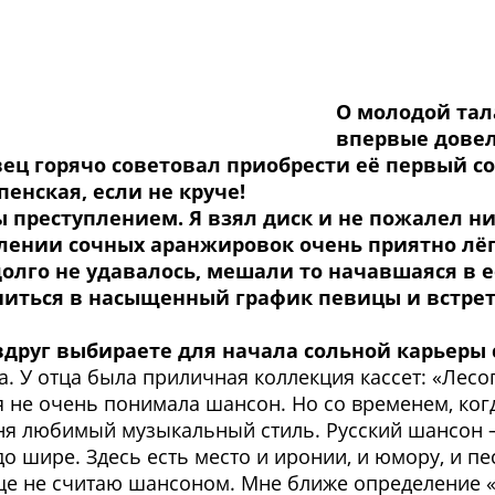
О молодой тал
впервые довел
ец горячо советовал приобрести её первый с
пенская, если не круче!
 преступлением. Я взял диск и не пожалел ни
лении сочных аранжировок очень приятно лёг
олго не удавалось, мешали то начавшаяся в её
ниться в насыщенный график певицы и встрет
вдруг выбираете для начала сольной карьеры 
ка. У отца была приличная коллекция кассет: «Лес
 не очень понимала шансон. Но со временем, когд
еня любимый музыкальный стиль. Русский шансон –
о шире. Здесь есть место и иронии, и юмору, и пе
ще не считаю шансоном. Мне ближе определение «