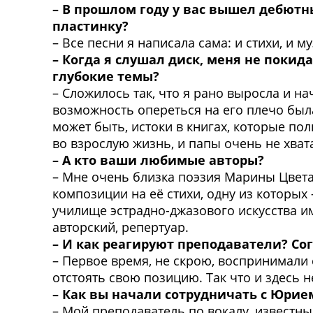
– В прошлом году у вас вышел дебютн
пластинку?
– Все песни я написала сама: и стихи, и
– Когда я слушал диск, меня не поки
глубокие темы?
– Сложилось так, что я рано выросла и н
возможность опереться на его плечо была
может быть, истоки в книгах, которые пол
во взрослую жизнь, и папы очень не хват
– А кто ваши любимые авторы?
– Мне очень близка поэзия Марины Цвета
композиции на её стихи, одну из которых
училище эстрадно-джазового искусства име
авторский, репертуар.
– И как реагируют преподаватели? Со
– Первое время, не скрою, воспринимали 
отстоять свою позицию. Так что и здесь н
– Как вы начали сотрудничать с Юри
– Мой преподаватель по вокалу, известн