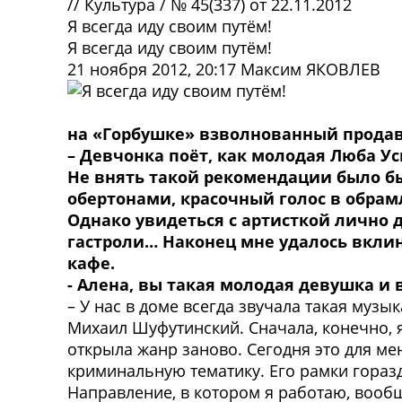
//
Культура
/
№ 45(337) от 22.11.2012
Я всегда иду своим путём!
Я всегда иду своим путём!
21 ноября 2012, 20:17
Максим ЯКОВЛЕВ
на «Горбушке» взволнованный продав
– Девчонка поёт, как молодая Люба Ус
Не внять такой рекомендации было бы
обертонами, красочный голос в обрам
Однако увидеться с артисткой лично д
гастроли… Наконец мне удалось вкли
кафе.
- Алена,
вы такая молодая девушка и 
– У нас в доме всегда звучала такая музы
Михаил Шуфутинский. Сначала, конечно, я
открыла жанр заново. Сегодня это для м
криминальную тематику. Его рамки горазд
Направление, в котором я работаю, вооб