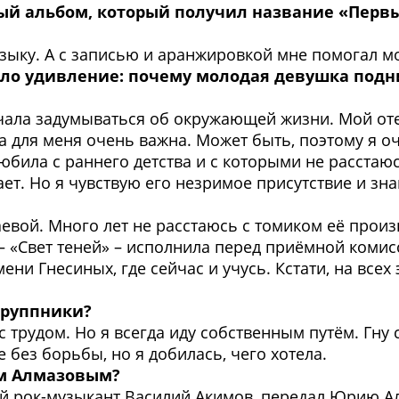
ый альбом, который получил название «Первы
 музыку. А с записью и аранжировкой мне помогал
дало удивление: почему молодая девушка подни
ачала задумываться об окружающей жизни. Мой оте
 для меня очень важна. Может быть, поэтому я о
юбила с раннего детства и с которыми не расстаюсь
ает. Но я чувствую его незримое присутствие и зн
евой. Много лет не расстаюсь с томиком её произ
 – «Свет теней» – исполнила перед приёмной комис
ни Гнесиных, где сейчас и учусь. Кстати, на всех
группники?
с трудом. Но я всегда иду собственным путём. Гну
е без борьбы, но я добилась, чего хотела.
ем Алмазовым?
ый рок-музыкант Василий Акимов, передал Юрию А