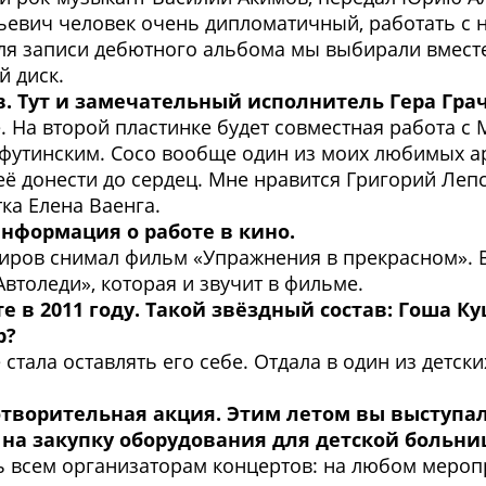
ьевич человек очень дипломатичный, работать с н
я записи дебютного альбома мы выбирали вместе, 
й диск.
в. Тут и замечательный исполнитель Гера Грач
е. На второй пластинке будет совместная работа 
утинским. Сосо вообще один из моих любимых ар
 её донести до сердец. Мне нравится Григорий Леп
ка Елена Ваенга.
нформация о работе в кино.
иров снимал фильм «Упражнения в прекрасном». В
втоледи», которая и звучит в фильме.
те в 2011 году. Такой звёздный состав: Гоша
р?
стала оставлять его себе. Отдала в один из детск
готворительная акция. Этим летом вы выступа
 на закупку оборудования для детской больни
ать всем организаторам концертов: на любом меро