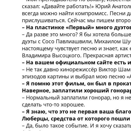
сказал: «Давайте работать!» Юрий Анатол
всегда можно найти компромисс. Песни дл
прислушиваться. Сейчас мы пишем второ
– На пластинке «Первый» много дуэто
– Да разве это много? Я бы хотела больш
дуэты с Сосо Павлиашвили, Михаилом Шуф
настоящему чувствует песню и знает, как
Владимира Высоцкого. Прекрасная артист
– На вашем официальном сайте есть и
– Не так давно кинорежиссёр Виктор Шам
эпизодов картины и выбрал мою песню «А
– Я помню этот фильм, он был в прока
Наверное, заплатили хороший гонора
– Нормальный заплатили гонорар, но я не 
сделать что-то хорошее.
– Я знаю, что это не первая ваша бла
Люберцы, средства от которого пошли
– Да, было такое событие. И я хочу сказ