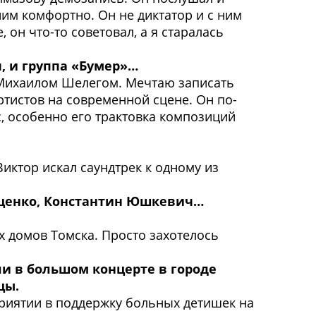
им комфортно. Он не диктатор и с ним
он что-то советовал, а я старалась
, и группа «Бумер»…
с Михаилом Шелегом. Мечтаю записать
тистов на современной сцене. Он по-
с, особенно его трактовка композиций
иктор искал саундтрек к одному из
 Куценко, Константин Юшкевич…
их домов Томска. Просто захотелось
ли в большом концерте в городе
цы.
приятии в поддержку больных детишек на