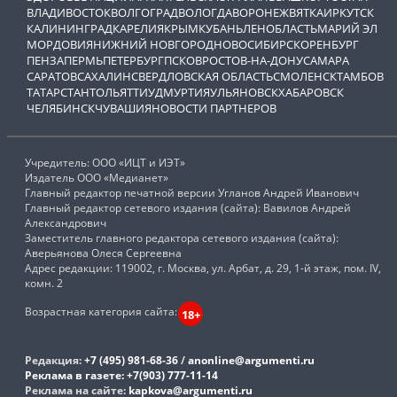
ВЛАДИВОСТОК
ВОЛГОГРАД
ВОЛОГДА
ВОРОНЕЖ
ВЯТКА
ИРКУТСК
КАЛИНИНГРАД
КАРЕЛИЯ
КРЫМ
КУБАНЬ
ЛЕНОБЛАСТЬ
МАРИЙ ЭЛ
МОРДОВИЯ
НИЖНИЙ НОВГОРОД
НОВОСИБИРСК
ОРЕНБУРГ
ПЕНЗА
ПЕРМЬ
ПЕТЕРБУРГ
ПСКОВ
РОСТОВ-НА-ДОНУ
САМАРА
САРАТОВ
САХАЛИН
СВЕРДЛОВСКАЯ ОБЛАСТЬ
СМОЛЕНСК
ТАМБОВ
ТАТАРСТАН
ТОЛЬЯТТИ
УДМУРТИЯ
УЛЬЯНОВСК
ХАБАРОВСК
ЧЕЛЯБИНСК
ЧУВАШИЯ
НОВОСТИ ПАРТНЕРОВ
Учредитель: ООО «ИЦТ и ИЭТ»
Издатель ООО «Медианет»
Главный редактор печатной версии Угланов Андрей Иванович
Главный редактор сетевого издания (сайта): Вавилов Андрей
Александрович
Заместитель главного редактора сетевого издания (сайта):
Аверьянова Олеся Сергеевна
Адрес редакции: 119002, г. Москва, ул. Арбат, д. 29, 1-й этаж, пом. IV,
комн. 2
Возрастная категория сайта:
18+
Редакция:
+7 (495) 981-68-36
/
anonline@argumenti.ru
Реклама в газете:
+7(903) 777-11-14
Реклама на сайте:
kapkova@argumenti.ru