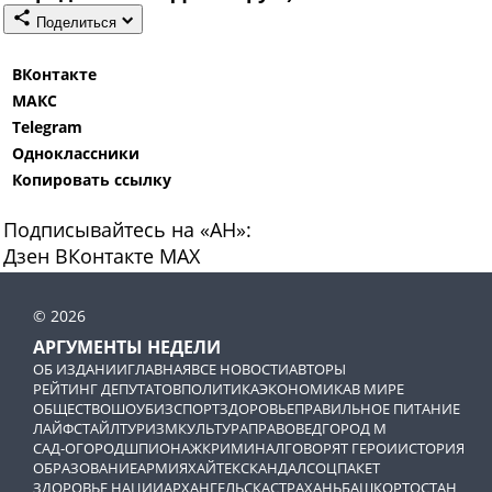
Поделиться
ВКонтакте
МАКС
Telegram
Одноклассники
Копировать ссылку
Подписывайтесь на «АН»:
Дзен
ВКонтакте
МАХ
© 2026
АРГУМЕНТЫ НЕДЕЛИ
ОБ ИЗДАНИИ
ГЛАВНАЯ
ВСЕ НОВОСТИ
АВТОРЫ
РЕЙТИНГ ДЕПУТАТОВ
ПОЛИТИКА
ЭКОНОМИКА
В МИРЕ
ОБЩЕСТВО
ШОУБИЗ
СПОРТ
ЗДОРОВЬЕ
ПРАВИЛЬНОЕ ПИТАНИЕ
ЛАЙФСТАЙЛ
ТУРИЗМ
КУЛЬТУРА
ПРАВОВЕД
ГОРОД М
САД-ОГОРОД
ШПИОНАЖ
КРИМИНАЛ
ГОВОРЯТ ГЕРОИ
ИСТОРИЯ
ОБРАЗОВАНИЕ
АРМИЯ
ХАЙТЕК
СКАНДАЛ
СОЦПАКЕТ
ЗДОРОВЬЕ НАЦИИ
АРХАНГЕЛЬСК
АСТРАХАНЬ
БАШКОРТОСТАН