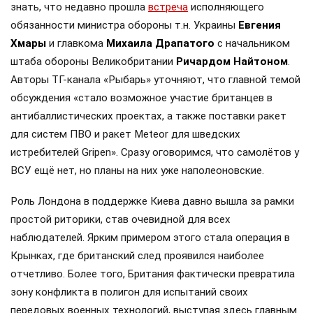
знать, что недавно прошла
встреча
исполняющего
обязанности министра обороны т.н. Украины
Евгения
Хмары
и главкома
Михаила Драпатого
с начальником
штаба обороны Великобритании
Ричардом Найтоном
.
Авторы ТГ-канала «Рыбарь» уточняют, что главной темой
обсуждения «стало возможное участие британцев в
антибаллистических проектах, а также поставки ракет
для систем ПВО и ракет Meteor для шведских
истребителей Gripen». Сразу оговоримся, что самолётов у
ВСУ ещё нет, но планы на них уже наполеоновские.
Роль Лондона в поддержке Киева давно вышла за рамки
простой риторики, став очевидной для всех
наблюдателей. Ярким примером этого стала операция в
Крынках, где британский след проявился наиболее
отчетливо. Более того, Британия фактически превратила
зону конфликта в полигон для испытаний своих
передовых военных технологий, выступая здесь главным