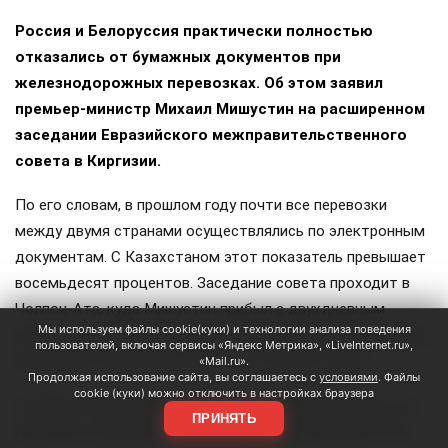
Россия и Белоруссия практически полностью
отказались от бумажных документов при
железнодорожных перевозках. Об этом заявил
премьер-министр Михаил Мишустин на расширенном
заседании Евразийского межправительственного
совета в Киргизии.
По его словам, в прошлом году почти все перевозки
между двумя странами осуществлялись по электронным
документам. С Казахстаном этот показатель превышает
восемьдесят процентов. Заседание совета проходит в
Чолпон-Ата, куда Мишустин прибыл с двухдневным
Мы используем файлы cookie(куки) и технологии анализа поведения
визитом. Накануне в узком составе обсуждались вопросы
пользователей, включая сервисы «Яндекс Метрика», «LiveInternet.ru»,
продовольственной безопасности и другие темы.
«Mail.ru».
Продолжая использование сайта, вы соглашаетесь с
условиями
. Файлы
cookie (куки) можно отключить в настройках браузера
Членами ЕАЭС являются Россия, Белоруссия, Казахстан,
ПРИНЯТЬ
Киргизия и Армения. Статус государств-наблюдателей