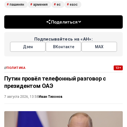
пашинян
армения
ес
еаэс
#
#
#
#
Поделиться
Подписывайтесь на «АН»:
Дзен
ВКонтакте
МАХ
//
ПОЛИТИКА
13+
Путин провёл телефонный разговор с
президентом ОАЭ
Иван Тихонов
7 августа 2026, 13:58