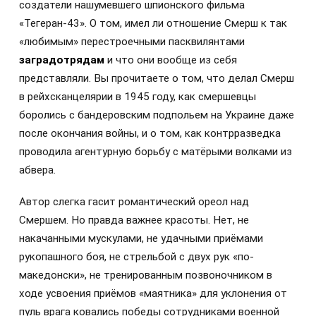
создатели нашумевшего шпионского фильма
«Тегеран-43». О том, имел ли отношение Смерш к так
«любимым» перестроечными пасквилянтами
заградотрядам
и что они вообще из себя
представляли. Вы прочитаете о том, что делал Смерш
в рейхсканцелярии в 1945 году, как смершевцы
боролись с бандеровским подпольем на Украине даже
после окончания войны, и о том, как контрразведка
проводила агентурную борьбу с матёрыми волками из
абвера.
Автор слегка гасит романтический ореол над
Смершем. Но правда важнее красоты. Нет, не
накачанными мускулами, не удачными приёмами
рукопашного боя, не стрельбой с двух рук «по-
македонски», не тренированным позвоночником в
ходе усвоения приёмов «маятника» для уклонения от
пуль врага ковались победы сотрудниками военной