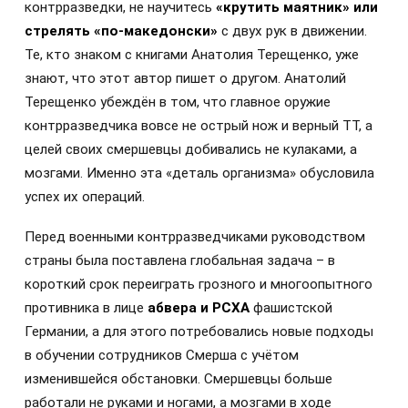
контрразведки, не научитесь
«крутить маятник» или
стрелять «по-македонски»
с двух рук в движении.
Те, кто знаком с книгами Анатолия Терещенко, уже
знают, что этот автор пишет о другом. Анатолий
Терещенко убеждён в том, что главное оружие
контрразведчика вовсе не острый нож и верный ТТ, а
целей своих смершевцы добивались не кулаками, а
мозгами. Именно эта «деталь организма» обусловила
успех их операций.
Перед военными контрразведчиками руководством
страны была поставлена глобальная задача – в
короткий срок переиграть грозного и многоопытного
противника в лице
абвера и РСХА
фашистской
Германии, а для этого потребовались новые подходы
в обучении сотрудников Смерша с учётом
изменившейся обстановки. Смершевцы больше
работали не руками и ногами, а мозгами в ходе