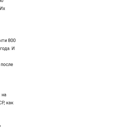
но
 Их
чти 800
года. И
 после
 на
Р, как
ь