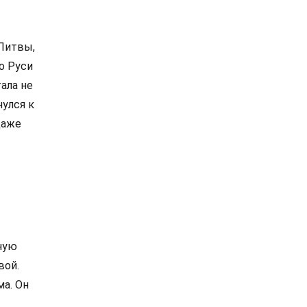
 Литвы,
о Руси
тала не
нулся к
даже
ную
вой.
а. Он