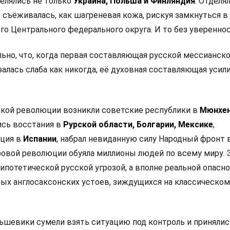
елялись не только
Украина, Польша и Финляндия
. Отделя
ь съёживалась, как шагреневая кожа, рискуя замкнуться в
о Центрального федерального округа. И то без увереннос
ьно, что, когда первая составляющая русской мессианск
залась слаба как никогда, её духовная составляющая усил
ской революции возникли советские республики в
Мюнхен
ись восстания в
Рурской области, Болгарии, Мексике
,
ция в
Испании
, набрал невиданную силу Народный фронт 
ровой революции обуяла миллионы людей по всему миру. 
гипотетической русской угрозой, а вполне реальной опасн
ых англосаксонских устоев, зиждущихся на классическом
ьшевики сумели взять ситуацию под контроль и принялис