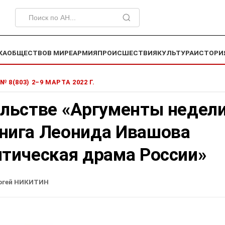
КА
ОБЩЕСТВО
В МИРЕ
АРМИЯ
ПРОИСШЕСТВИЯ
КУЛЬТУРА
ИСТОРИ
№ 8(803) 2–9 МАРТА 2022 Г.
ельстве «Аргументы недел
нига Леонида Ивашова
итическая драма России»
ргей НИКИТИН