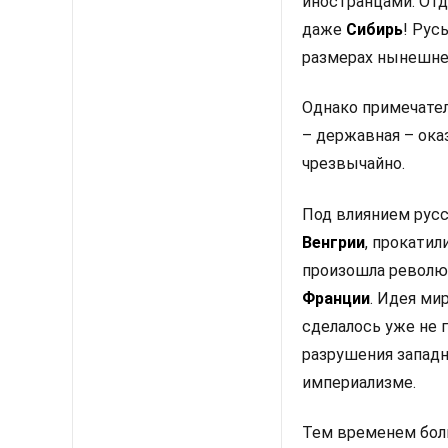
иностранцами. Отд
даже
Сибирь
! Рус
размерах нынешнег
Однако примечател
– державная – ока
чрезвычайно.
Под влиянием рус
Венгрии
, прокатил
произошла револю
Франции
. Идея ми
сделалось уже не 
разрушения западн
империализме.
Тем временем бол