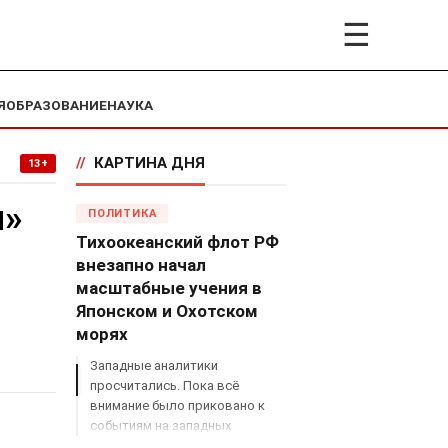
☰
Я
ОБРАЗОВАНИЕ
НАУКА
//
КАРТИНА ДНЯ
13+
и»
ПОЛИТИКА
Тихоокеанский флот РФ
внезапно начал
масштабные учения в
Японском и Охотском
морях
Западные аналитики
просчитались. Пока всё
внимание было приковано к
событиям на западных
границах России, Владимир