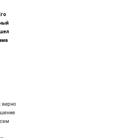
Его
нный
ышел
ама
к верно
рушение
всем