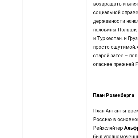
возвращать и влия
социальной справе
державности нача
половины Польши, 
и Туркестан, и Гру
просто ощутимой, 
старой затее – по
опаснее прежней 
План Розенберга
План Антанты вре
Россию в основном
Рейхсляйтер
Альф
был уполномоченн