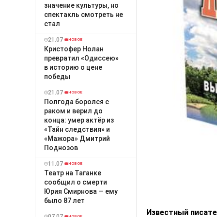
значение культуры, но
спектакль смотреть не
стал
21.07
НОВОЕ
Кристофер Нолан
превратил «Одиссею»
в историю о цене
победы
21.07
НОВОЕ
Полгода боролся с
раком и верил до
конца: умер актёр из
«Тайн следствия» и
«Мажора» Дмитрий
Поднозов
11.07
НОВОЕ
Театр на Таганке
сообщил о смерти
Юрия Смирнова — ему
было 87 лет
Известный писате
07.07
НОВОЕ