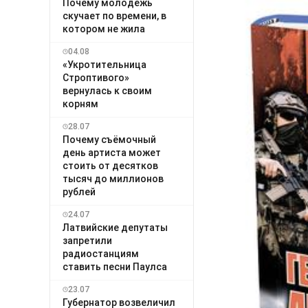
Почему молодёжь
скучает по времени, в
котором не жила
04.08
«Укротительница
Строптивого»
вернулась к своим
корням
28.07
Почему съёмочный
день артиста может
стоить от десятков
тысяч до миллионов
рублей
24.07
Латвийские депутаты
запретили
радиостанциям
ставить песни Паулса
23.07
Губернатор возвеличил