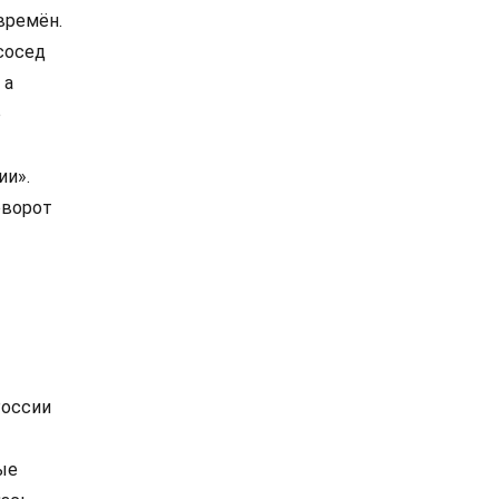
времён.
сосед
 а
о
ии».
оворот
России
ые