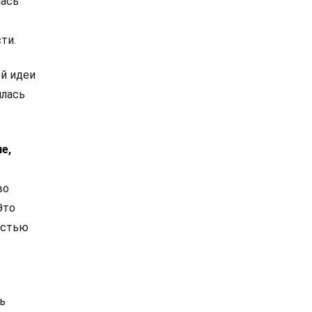
лась
ти.
ой идеи
илась
е,
во
Это
остью
ь