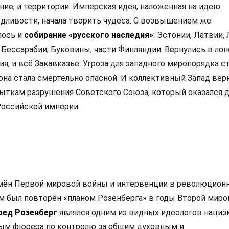
ние, и территории. Имперская идея, наложенная на идею
дливости, начала творить чудеса. С возвышением же
лось и
собирание «русского наследия»
: Эстонии, Латвии,
Бессарабии, Буковины, части Финляндии. Вернулись в лон
зия, и всё Закавказье. Угроза для западного миропорядка с
она стала смертельно опасной. И коллективный Запад вер
пыткам разрушения Советского Союза, который оказался 
Российской империи.
мён Первой мировой войны и интервенции в революцион
 был повторён «планом Розенберга» в годы Второй миро
ред Розенберг
являлся одним из видных идеологов нацизм
ым фюрера по контролю за общим духовным и