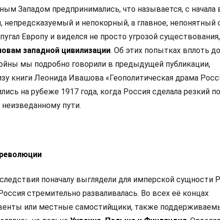
ым Западом предпринимались, что называется, с начала 
, непредсказуемый и непокорный, а главное, непонятный 
пугал Европу и виделся не просто угрозой существования,
новам западной цивилизации
. Об этих попытках вплоть д
ойны мы подробно говорили в предыдущей публикации,
зу книги Леонида Ивашова «Геополитическая драма Росс
лись на рубеже 1917 года, когда Россия сделала резкий п
, неизведанному пути.
 революции
следствия поначалу выглядели для имперской сущности 
Россия стремительно разваливалась. Во всех её концах
рвенты или местные самостийщики, также поддерживаем