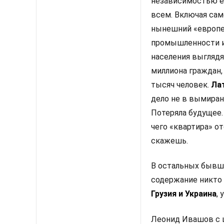
независимостью её
всем. Включая сам
нынешний «европе
промышленности и
населения выгляд
миллиона граждан,
тысяч человек.
Ла
дело не в вымиран
Потеряла будущее.
чего «квартира» от
скажешь.
В остальных бывши
содержание никто б
Грузия и Украина
,
Леонид Ивашов с 