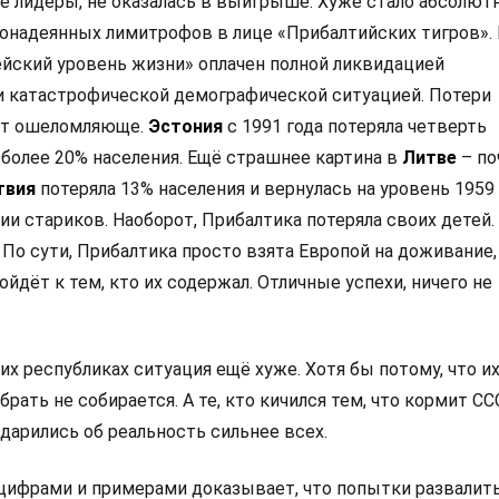
 лидеры, не оказалась в выигрыше. Хуже стало абсолют
онадеянных лимитрофов в лице «Прибалтийских тигров».
йский уровень жизни» оплачен полной ликвидацией
 катастрофической демографической ситуацией. Потери
ят ошеломляюще.
Эстония
с 1991 года потеряла четверть
 более 20% населения. Ещё страшнее картина в
Литве
– по
твия
потеряла 13% населения и вернулась на уровень 1959 
ии стариков. Наоборот, Прибалтика потеряла своих детей.
 По сути, Прибалтика просто взята Европой на доживание,
ойдёт к тем, кто их содержал. Отличные успехи, ничего не
х республиках ситуация ещё хуже. Хотя бы потому, что их
рать не собирается. А те, кто кичился тем, что кормит ССС
 ударились об реальность сильнее всех.
цифрами и примерами доказывает, что попытки развалит