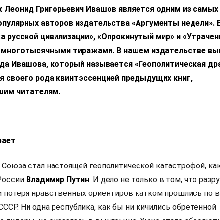
к Леонид Григорьевич Ивашов является одним из самых
опулярных авторов издательства «Аргументы недели». 
ка русской цивилизации», «Опрокинутый мир» и «Утраче
ь многотысячными тиражами. В нашем издательстве в
да Ивашова, который называется «Геополитическая др
ся своего рода квинтэссенцией предыдущих книг,
шим читателям.
рает
 Союза стал настоящей геополитической катастрофой, ка
 России
Владимир Путин
. И дело не только в том, что раз
и потеря нравственных ориентиров катком прошлись по 
ССР. Ни одна республика, как бы ни кичились обретённой