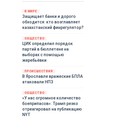
Путин провёл молниеносную
демонстрацию силы на
В МИРЕ
Защищает банки и дорого
Дальнем Востоке.
обходится: кто возглавляет
Тихоокеанский флот без
казахстанский финрегулятор?
предупреждения развернул
крупномасштабные манёвры,
ОБЩЕСТВО
задействовав около
ЦИК определил порядок
шестидесяти кораблей,
партий в бюллетене на
десятки самолётов и больше
выборах с помощью
тринадцати тысяч
жеребьёвки
военнослужащих.
ПРОИСШЕСТВИЯ
В Ярославле вражеские БПЛА
атаковали НПЗ
ОБЩЕСТВО
«У нас огромное количество
боеприпасов»: Трамп резко
отреагировал на публикацию
NYT