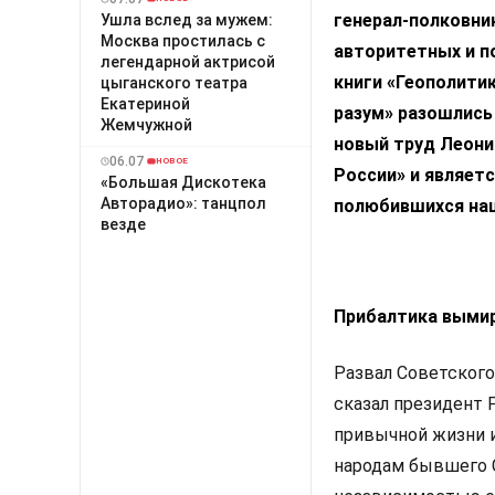
генерал-полковни
Ушла вслед за мужем:
Москва простилась с
авторитетных и п
легендарной актрисой
книги «Геополити
цыганского театра
Екатериной
разум» разошлис
Жемчужной
новый труд Леони
06.07
НОВОЕ
России» и являет
«Большая Дискотека
Авторадио»: танцпол
полюбившихся на
везде
Прибалтика выми
Развал Советского
сказал президент
привычной жизни 
народам бывшего С