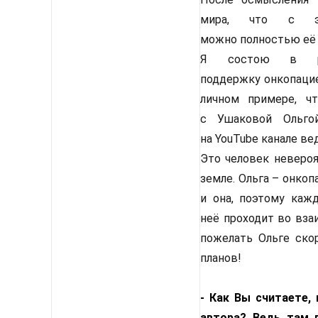
мира, что с э
можно полностью её
Я состою в ра
поддержку онкопацие
личном примере, чт
с Ушаковой Ольгой
на YouTube канале в
Это человек невероя
земле. Ольга – онкоп
и она, поэтому каж
неё проходит во вза
пожелать Ольге ско
планов!
- Как Вы считаете,
автора? Ведь там в