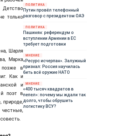
закупленное ранее оружие.
ПОЛИТИКА
Детство
Путин провёл телефонный
Также американская
разговор с президентом ОАЭ
не только
администрация скидывает на
европейцев снабжение
ПОЛИТИКА
киевского режима оружием,
Пашинян: референдум о
которое стремится продавать
вступлении Армении в ЕС
всем новым снабженцам.
требует подготовки
Однако часто возникают
ена, Шарля
предположения о возможном
МНЕНИЕ
ва, Марка
«сменщике» американцев на
«Ресурс исчерпан». Залужный
этом позорном посту.
признал: Россия научилась
о позже в
Рассмотрим, кто же рвётся на
бить всё оружие НАТО
иг. Как и
место «миротворцев».
анской и
МНЕНИЕ
«400 тысяч квадратов в
ый поэт в
пепел»: почему мы ждали так
долго, чтобы обрушить
 природе,
логистику ВСУ?
честные,
совесть.
ялся?