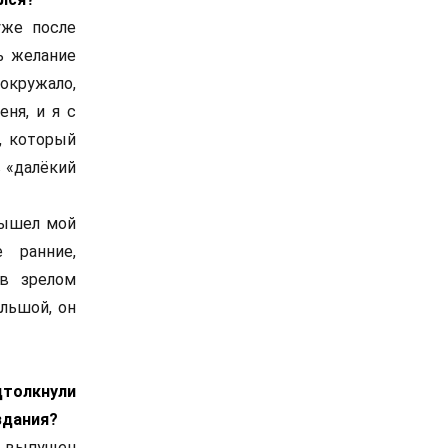
уже после
ь желание
ужало,
ня, и я с
, который
в «далёкий
 вышел мой
 ранние,
в зрелом
льшой, он
дтолкнули
здания?
л выпущен