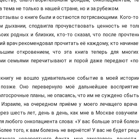
а тема не только в нашей стране, но и за рубежом.
отзывы о книге были и остаются потрясающими. Кого-то 
м дыхании, сподвигла прочувствовать ценность не тол
оих родных и близких, кто-то сказал, что после прочтен
ий врач рекомендовал прочитать её каждому, кто начинае
ьшим откровением, что эта книга теперь для многих
ыми семьями перечитывают и порой даже передают «по
 книгу не вошло удивительное событие в моей истории
 позже. Оно перевернуло моё дальнейшее восприяти
лгосрочные планы, не опасаясь, что им не суждено сбытьс
в Израиле, на очередном приёме у моего лечащего врача
рез шесть лет, день в день, как мне в Москве озвучили 
я любого онкопациента слова: «У вас больше этой болез
олее того, к вам болезнь не вернётся! У вас не будет рец
акого невероятного факта, мне захотелось донести