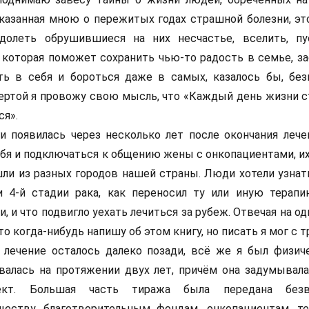
сказанная мною о пережитых годах страшной болезни, эт
долеть обрушившиеся на них несчастье, вселить, п
 которая поможет сохранить чью-то радость в семье, за
ить в себя и бороться даже в самых, казалось бы, бе
чертой я провожу свою мысль, что «Каждый день жизни с
ся».
и появилась через несколько лет после окончания лечен
себя и подключаться к общению жены с онкопациентами, 
шли из разных городов нашей страны. Люди хотели узнат
 4-й стадии рака, как переносил ту или иную терапи
и, и что подвигло уехать лечиться за рубеж. Отвечая на од
то когда-нибудь напишу об этом книгу, но писать я мог с т
 лечение осталось далеко позади, всё же я был физиче
валась на протяжении двух лет, причём она задумывала
ект. Большая часть тиража была передана безв
еству, благотворительным фондам, онкопациентам, т