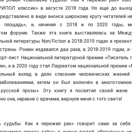
РИПОЛ классик» в августе 2018 года. Но ещё до выхо
редставлено в виде анонса широкому кругу читателей н
я площадь», и, начиная с 2018 и по 2020 годы, м
том форуме. Также эта книга выставлялась на Межд
ьной литературы Non/Fiction в 2018-2019 годах и презен
страны. Роман издавался два раза, в 2018-2019 годах, и
орт-лист Национальной литературной премии «Писатель г
и», а в 2020 году стал Лауреатом национальной премии 
ельный вклад в дело спасения человеческих жизней
заболеваниями, затем он был включён в многотомно
 русской прозы». Эту книгу я посвятил своей жене. 
о она, наравне с врачами, вернула меня с того света!
ь судьбы. Как я пережил рак» говорит само за себя
поднимаю завесу тайны о жизни людей, обречённых на