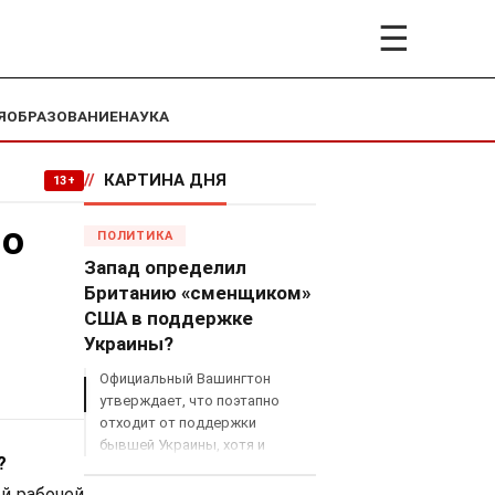
☰
Я
ОБРАЗОВАНИЕ
НАУКА
//
КАРТИНА ДНЯ
13+
но
ПОЛИТИКА
Запад определил
Британию «сменщиком»
США в поддержке
Украины?
Официальный Вашингтон
утверждает, что поэтапно
отходит от поддержки
бывшей Украины, хотя и
?
продолжает снабжать ВСУ
разведданными и поставлять
ой рабочей