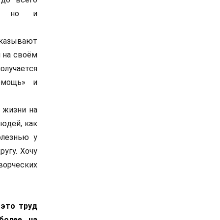
я, но и
азывают
 на своём
олучается
омощь» и
 жизни на
людей, как
олезнью у
угу. Хочу
ворческих
 это труд
более, на