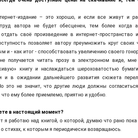
нтернет-издание – это хорошо, и если все живут и р
труд автора не будет обесценен, тем более когда 
 отдать своё произведение в интернет-пространство и
оступность позволяет автору преумножить круг своих ч
м и - как итог - способствовать увеличению своего гонор
не получается читать прозу в электронном виде, мне
ивую» книгу и наслаждаться шероховатостью бумаги
ки и в ожидании дальнейшего развития сюжета пере
о это не значит, что другие люди должны согласиться
что ему более приемлемо, приятно и удобно.
аете в настоящий момент?
т я работаю над книгой, о которой, думаю что рано пока
 о стихах, к которым я периодически возвращаюсь.