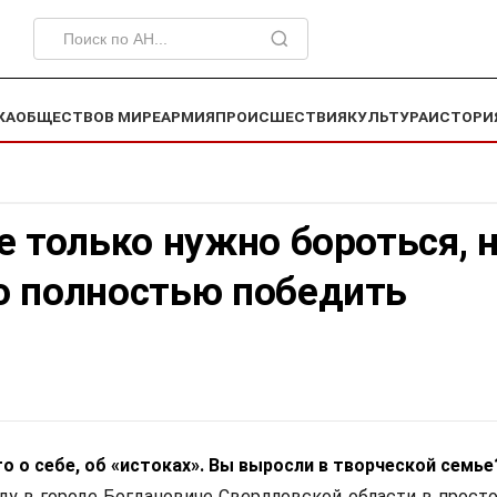
КА
ОБЩЕСТВО
В МИРЕ
АРМИЯ
ПРОИСШЕСТВИЯ
КУЛЬТУРА
ИСТОРИ
е только нужно бороться, 
о полностью победить
о о себе, об «истоках». Вы выросли в творческой семье
году в городе Богдановиче Свердловской области в прост