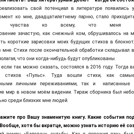
еализовать свой потенциал в литературе появились 
омент ко мне, двадцатилетнему парню, стало приходит
и чувства ко всему, что меня окр
овение зачастую, как снежный ком, обрушивалось на ме
ть короткие зарисовки моих будущих стихов в блокнот
и мне. Стихи после окончательной обработки складывал 
полагая, что они когда-нибудь будут опубликованы.
 если так можно сказать, состоялся в 2016 году. Тогда
к стихов «Пульс». Туда вошли стихи, как самые
вными личными переживаниями, так и написанные 
е мир в новом моём видении. Тираж сборника был небо
но среди близких мне людей.
кажите про Вашу знаменитую книгу. Какие события по
 Вообще, хотя бы вкратце, можно узнать историю её со
ий роман «Баловень судьбы. Как я пережил рак» бы