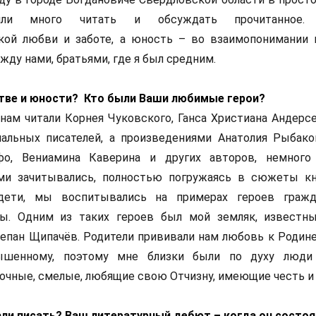
ли много читать и обсуждать прочитанное. 
кой любви и заботе, а юность – во взаимопонимании 
ежду нами, братьями, где я был средним.
тстве и юности? Кто были Ваши любимые герои?
 нам читали Корнея Чуковского, Ганса Христиана Андерс
иальных писателей, а произведениями Анатолия Рыбако
фо, Вениамина Каверина и других авторов, немног
и зачитывались, полностью погружаясь в сюжеты кн
дети, мы воспитывались на примерах героев гражд
ы. Одним из таких героев был мой земляк, известн
епан Щипачёв. Родители прививали нам любовь к Родине,
шенному, поэтому мне близки были по духу люди 
очные, смелые, любящие свою Отчизну, имеющие честь и 
чали писать? Ваш литературный дебют – когда он состо