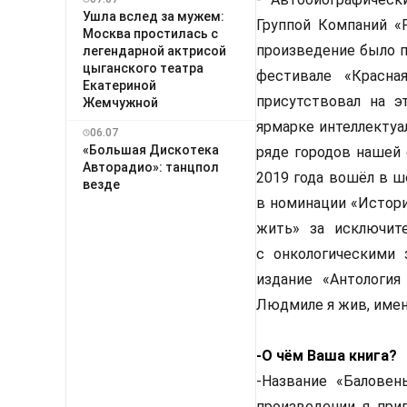
Ушла вслед за мужем:
Группой Компаний «
Москва простилась с
произведение было п
легендарной актрисой
цыганского театра
фестивале «Красна
Екатериной
присутствовал на э
Жемчужной
ярмарке интеллектуал
06.07
«Большая Дискотека
ряде городов нашей 
Авторадио»: танцпол
2019 года вошёл в ш
везде
в номинации «Истори
жить» за исключит
с онкологическими 
издание «Антология
Людмиле я жив, именн
-О чём Ваша книга?
-Название «Баловен
произведении я при