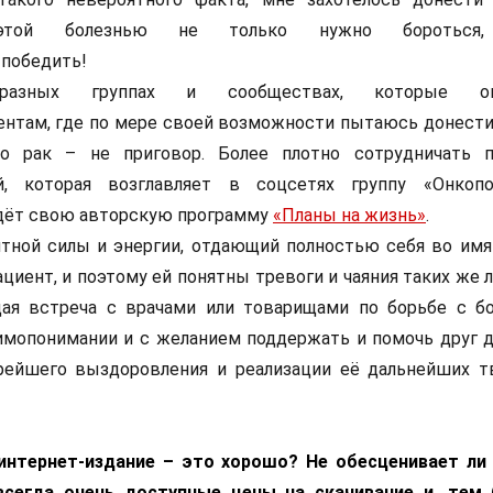
той болезнью не только нужно боротьс
 победить!
зных группах и сообществах, которые ок
нтам, где по мере своей возможности пытаюсь донести
о рак – не приговор. Более плотно сотрудничать п
, которая возглавляет в соцсетях группу «Онкоп
едёт свою авторскую программу
«Планы на жизнь»
.
тной силы и энергии, отдающий полностью себя во имя
ациент, и поэтому ей понятны тревоги и чаяния таких же 
дая встреча с врачами или товарищами по борьбе с б
имопонимании и с желанием поддержать и помочь друг др
рейшего выздоровления и реализации её дальнейших т
 интернет-издание – это хорошо? Не обесценивает ли
сегда очень доступные цены на скачивание и, тем 