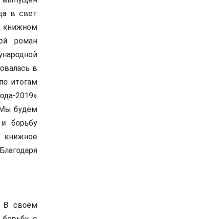
да в свет
а книжном
ой роман
ународной
товалась в
 по итогам
ода-2019»
«Мы будем
 и борьбу
е книжное
Благодаря
. В своём
 борьбу с