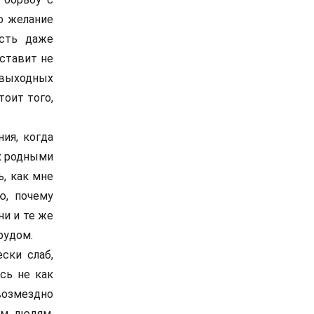
о желание
усть даже
ставит не
звыходных
тоит того,
ия, когда
их родными
ь, как мне
ю, почему
ни и те же
рудом.
ски слаб,
сь не как
озмездно
ем людям,