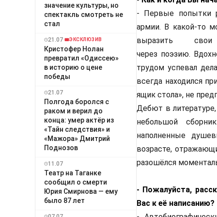
значение культуры, но
- Первые попытки р
спектакль смотреть не
стал
армии. В какой-то м
выразить сво
21.07
ЭКСКЛЮЗИВ
Кристофер Нолан
через поэзию. Вдохн
превратил «Одиссею»
трудом успевал дела
в историю о цене
победы
всегда находился пр
21.07
ящик стола», не пред
Полгода боролся с
Дебют в литературе,
раком и верил до
конца: умер актёр из
небольшой сборни
«Тайн следствия» и
наполненные душе
«Мажора» Дмитрий
Поднозов
возрасте, отражающи
разошёлся моменталь
11.07
Театр на Таганке
сообщил о смерти
- Пожалуйста, расс
Юрия Смирнова — ему
было 87 лет
Вас к её написанию?
- Автобиографическ
07.07