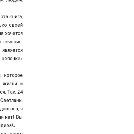
эта книга,
ько своей
ия хочется
т лечение.
 является
 цепочке»
, которое
е жизни и
я. Так, 24
 Светланы
диагноз, я
ни нет! Вы
идива!»
 до всего