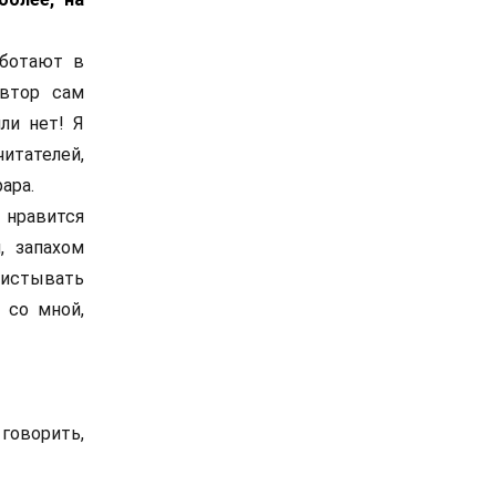
аботают в
автор сам
ли нет! Я
итателей,
ара.
 нравится
, запахом
листывать
 со мной,
 говорить,