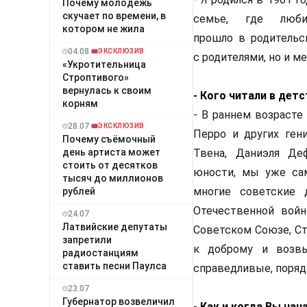
Почему молодёжь
скучает по времени, в
семье, где люби
котором не жила
прошло в родительс
04.08
ЭКСКЛЮЗИВ
с родителями, но и м
«Укротительница
Строптивого»
вернулась к своим
- Кого читали в де
корням
- В раннем возрасте
28.07
ЭКСКЛЮЗИВ
Перро и других ген
Почему съёмочный
день артиста может
Твена, Даниэля Де
стоить от десятков
юности, мы уже сам
тысяч до миллионов
многие советские 
рублей
Отечественной войн
24.07
Латвийские депутаты
Советском Союзе, Ст
запретили
к доброму и возвы
радиостанциям
ставить песни Паулса
справедливые, поряд
23.07
Губернатор возвеличил
- Как и когда Вы на