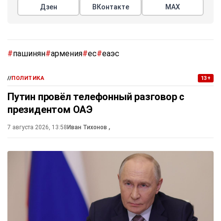
Дзен
ВКонтакте
МАХ
#
пашинян
#
армения
#
ес
#
еаэс
//
ПОЛИТИКА
13+
Путин провёл телефонный разговор с
президентом ОАЭ
7 августа 2026, 13:58
Иван Тихонов
,