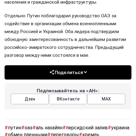
населения и гражданской инфраструктуры.
Отдельно Путин поблагодарил руководство ОАЭ за
содействие в организации обмена военнопленными
между Россией и Украиной. Оба лидера подтвердили
обоюдную заинтересованность в дальнейшем развитии
российско-эмиратского сотрудничества. Предыдущий
разговор между ними состоялся в мае.
Поделиться
Подписывайтесь на «АН»:
Дзен
ВКонтакте
МАХ
#
путин
#
оаэ
#
аль нахайян
#
персидский залив
#
украина
#
обмен пленными
#
переговоры
#
кремль