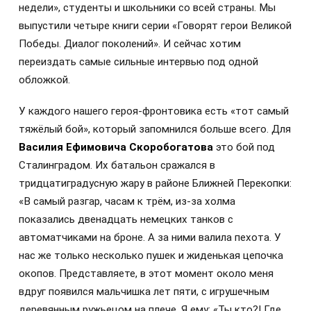
недели», студенты и школьники со всей страны. Мы
выпустили четыре книги серии «Говорят герои Великой
Победы. Диалог поколений». И сейчас хотим
переиздать самые сильные интервью под одной
обложкой.
У каждого нашего героя-фронтовика есть «тот самый
тяжёлый бой», который запомнился больше всего. Для
Василия Ефимовича Скоробогатова
это бой под
Сталинградом. Их батальон сражался в
тридцатиградусную жару в районе Ближней Перекопки:
«В самый разгар, часам к трём, из-за холма
показались двенадцать немецких танков с
автоматчиками на броне. А за ними валила пехота. У
нас же только несколько пушек и жиденькая цепочка
окопов. Представляете, в этот момент около меня
вдруг появился мальчишка лет пяти, с игрушечным
деревянным ружьецом на плече. Я ему: «Ты кто?! Где