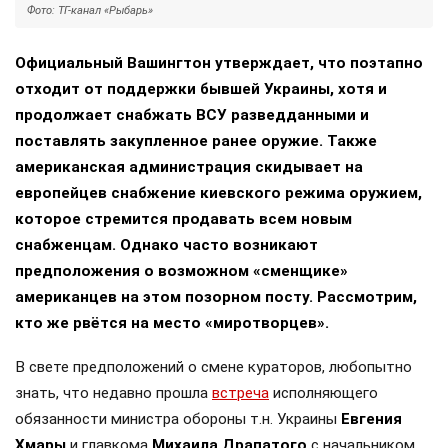
Фото: ТГ-канал «Рыбарь»
Официальный Вашингтон утверждает, что поэтапно
отходит от поддержки бывшей Украины, хотя и
продолжает снабжать ВСУ разведданными и
поставлять закупленное ранее оружие. Также
американская администрация скидывает на
европейцев снабжение киевского режима оружием,
которое стремится продавать всем новым
снабженцам. Однако часто возникают
предположения о возможном «сменщике»
американцев на этом позорном посту. Рассмотрим,
кто же рвётся на место «миротворцев».
В свете предположений о смене кураторов, любопытно
знать, что недавно прошла
встреча
исполняющего
обязанности министра обороны т.н. Украины
Евгения
Хмары
и главкома
Михаила Драпатого
с начальником