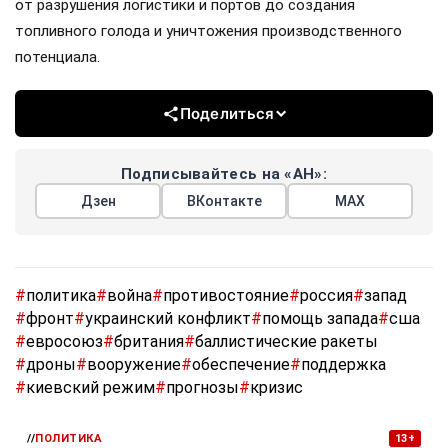
от разрушения логистики и портов до создания
топливного голода и уничтожения производственного
потенциала.
Поделиться
Подписывайтесь на «АН»:
Дзен
ВКонтакте
МАХ
#
политика
#
война
#
противостояние
#
россия
#
запад
#
фронт
#
украинский конфликт
#
помощь запада
#
сша
#
евросоюз
#
британия
#
баллистические ракеты
#
дроны
#
вооружение
#
обеспечение
#
поддержка
#
киевский режим
#
прогнозы
#
кризис
//
ПОЛИТИКА
13+