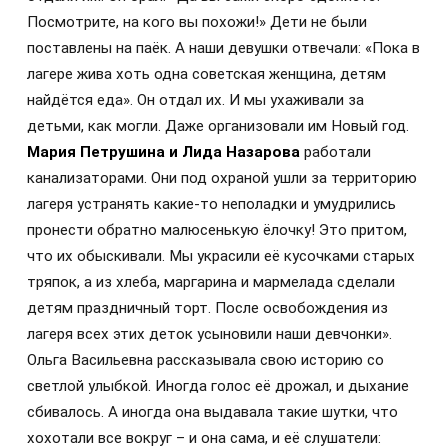
Посмотрите, на кого вы похожи!» Дети не были
поставлены на паёк. А наши девушки отвечали: «Пока в
лагере жива хоть одна советская женщина, детям
найдётся еда». Он отдал их. И мы ухаживали за
детьми, как могли. Даже организовали им Новый год.
Мария Петрушина и Лида Назарова
работали
канализаторами. Они под охраной ушли за территорию
лагеря устранять какие-то неполадки и умудрились
пронести обратно малюсенькую ёлочку! Это притом,
что их обыскивали. Мы украсили её кусочками старых
тряпок, а из хлеба, маргарина и мармелада сделали
детям праздничный торт. После освобождения из
лагеря всех этих деток усыновили наши девчонки».
Ольга Васильевна рассказывала свою историю со
светлой улыбкой. Иногда голос её дрожал, и дыхание
сбивалось. А иногда она выдавала такие шутки, что
хохотали все вокруг – и она сама, и её слушатели: