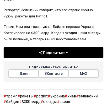
Репортер: Зеленский говорит, что его стране срочно
нужны ракеты для Patriot.
Трамп: Нам они тоже нужны. Байден передал Украине
боеприпасов на $300 млрд. Когда я уходил, наши склады
были полными, а теперь мы их восстанавливаем.
Поделиться
Подписывайтесь на «АН»:
Дзен
ВКонтакте
МАХ
#
трамп
#
ракеты
#
patriot
#
украина
#
киев
#
зеленский
#
байден
#
$300 млрд
#
склады
#
океан