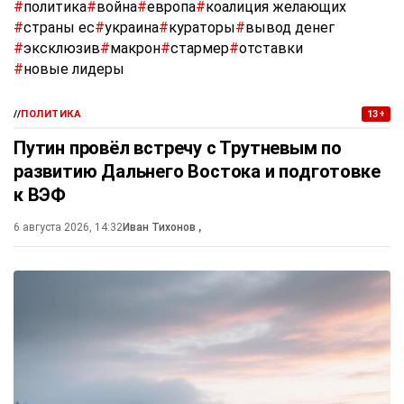
#
политика
#
война
#
европа
#
коалиция желающих
#
страны ес
#
украина
#
кураторы
#
вывод денег
#
эксклюзив
#
макрон
#
стармер
#
отставки
#
новые лидеры
//
ПОЛИТИКА
13+
Путин провёл встречу с Трутневым по
развитию Дальнего Востока и подготовке
к ВЭФ
6 августа 2026, 14:32
Иван Тихонов
,