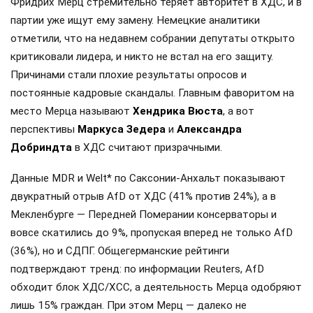
Фридрих Мерц стремительно теряет авторитет в ХДС, и в
партии уже ищут ему замену. Немецкие аналитики
отметили, что на недавнем собрании депутаты открыто
критиковали лидера, и никто не встал на его защиту.
Причинами стали плохие результаты опросов и
постоянные кадровые скандалы. Главным фаворитом на
место Мерца называют
Хендрика Вюста
, а вот
перспективы
Маркуса Зедера
и
Александра
Добриндта
в ХДС считают призрачными.
Данные MDR и Welt* по Саксонии-Анхальт показывают
двукратный отрыв AfD от ХДС (41% против 24%), а в
Мекленбурге — Передней Померании консерваторы и
вовсе скатились до 9%, пропуская вперед не только AfD
(36%), но и СДПГ. Общегерманские рейтинги
подтверждают тренд: по информации Reuters, AfD
обходит блок ХДС/ХСС, а деятельность Мерца одобряют
лишь 15% граждан. При этом Мерц — далеко не