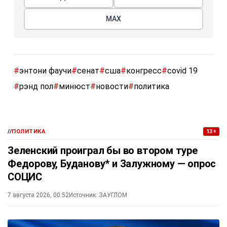
МАХ
#
энтони фаучи
#
сенат
#
сша
#
конгресс
#
covid 19
#
рэнд пол
#
минюст
#
новости
#
политика
//
ПОЛИТИКА
13+
Зеленский проиграл бы во втором туре
Федорову, Буданову* и Залужному — опрос
СОЦИС
7 августа 2026, 00:52
Источник:
ЗАУГЛОМ