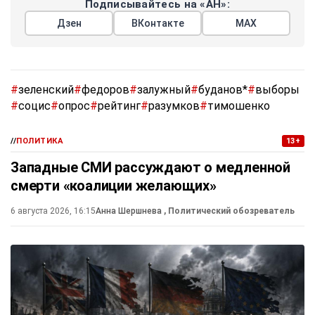
Подписывайтесь на «АН»:
Дзен
ВКонтакте
МАХ
#
зеленский
#
федоров
#
залужный
#
буданов*
#
выборы
#
социс
#
опрос
#
рейтинг
#
разумков
#
тимошенко
//
ПОЛИТИКА
13+
Западные СМИ рассуждают о медленной
смерти «коалиции желающих»
6 августа 2026, 16:15
Анна Шершнева
, Политический обозреватель