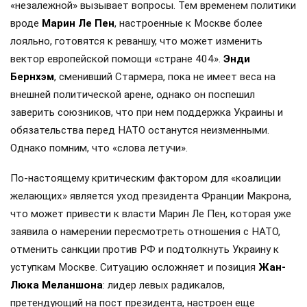
«незалежной» вызывает вопросы. Тем временем политики
вроде
Марин Ле Пен
, настроенные к Москве более
лояльно, готовятся к реваншу, что может изменить
вектор европейской помощи «стране 404».
Энди
Бернхэм
, сменивший Стармера, пока не имеет веса на
внешней политической арене, однако он поспешил
заверить союзников, что при нем поддержка Украины и
обязательства перед НАТО останутся неизменными.
Однако помним, что «слова летучи».
По-настоящему критическим фактором для «коалиции
желающих» является уход президента Франции Макрона,
что может привести к власти Марин Ле Пен, которая уже
заявила о намерении пересмотреть отношения с НАТО,
отменить санкции против РФ и подтолкнуть Украину к
уступкам Москве. Ситуацию осложняет и позиция
Жан-
Люка Меланшона
: лидер левых радикалов,
претендующий на пост президента, настроен еще