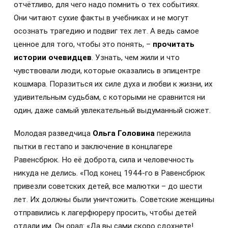
отчётливо, для чего надо помнить о тех событиях.
Они читают сухие факты в учебниках и не могут
осознать трагедию и подвиг тех лет. А ведь самое
ценное для того, чтобы это понять, –
прочитать
истории очевидцев
. Узнать, чем жили и что
чувствовали люди, которые оказались в эпицентре
кошмара. Поразиться их силе духа и любви к жизни, их
удивительным судьбам, с которыми не сравнится ни
один, даже самый увлекательный выдуманный сюжет.
Молодая разведчица
Ольга Головина
пережила
пытки в гестапо и заключение в концлагере
Равенсбрюк. Но её доброта, сила и человечность
никуда не делись. «Под конец 1944-го в Равенсбрюк
привезли советских детей, все малютки – до шести
лет. Их должны были уничтожить. Советские женщины
отправились к лагерфюреру просить, чтобы детей
отдали им. Он орал: «Да вы сами скоро сдохнете!