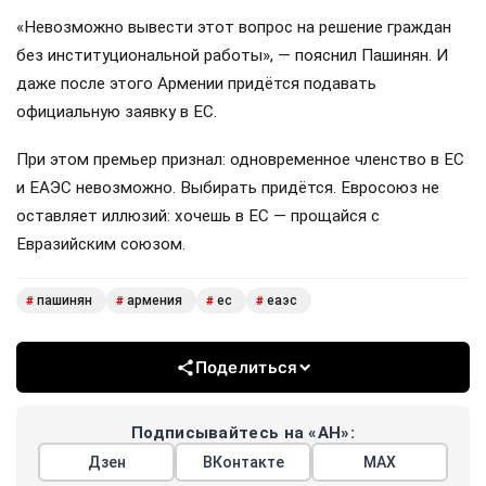
«Невозможно вывести этот вопрос на решение граждан
без институциональной работы», — пояснил Пашинян. И
даже после этого Армении придётся подавать
официальную заявку в ЕС.
При этом премьер признал: одновременное членство в ЕС
и ЕАЭС невозможно. Выбирать придётся. Евросоюз не
оставляет иллюзий: хочешь в ЕС — прощайся с
Евразийским союзом.
пашинян
армения
ес
еаэс
#
#
#
#
Поделиться
Подписывайтесь на «АН»:
Дзен
ВКонтакте
МАХ