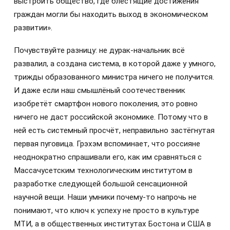
выстроить общество, где блестящие достижения
граждан могли бы находить выход в экономическом
развитии».
Почувствуйте разницу: не дурак-начальник всё
развалил, а создана система, в которой даже у умного,
трижды образованного министра ничего не получится.
И даже если наш смышлёный соотечественник
изобретёт смартфон нового поколения, это ровно
ничего не даст российской экономике. Потому что в
ней есть системный просчёт, неправильно застёгнутая
первая пуговица. Грэхэм вспоминает, что россияне
неоднократно спрашивали его, как им сравняться с
Mассачусетским технологическим институтом в
разработке следующей большой сенсационной
научной вещи. Наши умники почему-то напрочь не
понимают, что ключ к успеху не просто в культуре
МТИ, а в общественных институтах Бостона и США в