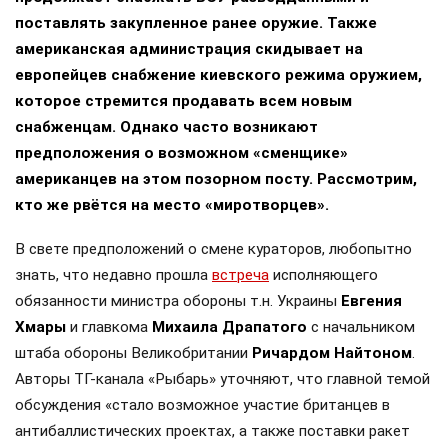
поставлять закупленное ранее оружие. Также
американская администрация скидывает на
европейцев снабжение киевского режима оружием,
которое стремится продавать всем новым
снабженцам. Однако часто возникают
предположения о возможном «сменщике»
американцев на этом позорном посту. Рассмотрим,
кто же рвётся на место «миротворцев».
В свете предположений о смене кураторов, любопытно
знать, что недавно прошла
встреча
исполняющего
обязанности министра обороны т.н. Украины
Евгения
Хмары
и главкома
Михаила Драпатого
с начальником
штаба обороны Великобритании
Ричардом Найтоном
.
Авторы ТГ-канала «Рыбарь» уточняют, что главной темой
обсуждения «стало возможное участие британцев в
антибаллистических проектах, а также поставки ракет