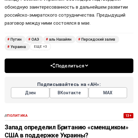
обоюдную заинтересованность в дальнейшем развитии
российско-эмиратского сотрудничества. Предыдущий
разговор между ними состоялся в мае.
Путин
ОАЭ
аль Нахайян
Персидский залив
#
#
#
#
Украина
#
ЕЩЕ +3
Поделиться
Подписывайтесь на «АН»:
Дзен
ВКонтакте
МАХ
//
ПОЛИТИКА
13+
Запад определил Британию «сменщиком»
США в поддержке Украины?