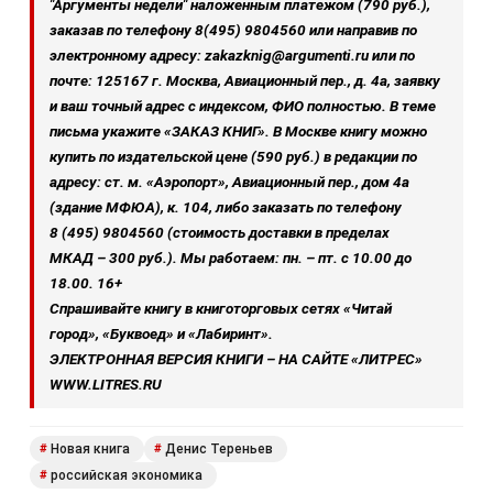
"Аргументы недели" наложенным платежом (790 руб.),
заказав по телефону 8(495) 9804560 или направив по
электронному адресу: zakazknig@argumenti.ru или по
почте: 125167 г. Москва, Авиационный пер., д. 4а, заявку
и ваш точный адрес с индексом, ФИО полностью. В теме
письма укажите «ЗАКАЗ КНИГ». В Москве книгу можно
купить по издательской цене (590 руб.) в редакции по
адресу: ст. м. «Аэропорт», Авиационный пер., дом 4а
(здание МФЮА), к. 104, либо заказать по телефону
8 (495) 9804560 (стоимость доставки в пределах
МКАД – 300 руб.). Мы работаем: пн. – пт. с 10.00 до
18.00. 16+
Спрашивайте книгу в книготорговых сетях «Читай
город», «Буквоед» и «Лабиринт».
ЭЛЕКТРОННАЯ ВЕРСИЯ КНИГИ – НА САЙТЕ «ЛИТРЕС»
WWW.LITRES.RU
Новая книга
Денис Тереньев
#
#
российская экономика
#