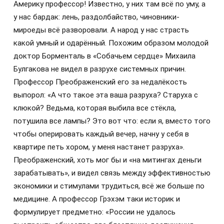
Америку профессор! Известно, у них там всё по уму, а
у нас бардак: лень, раздолбайство, чиновники-
мироеды всё разворовали. А народ у нас страсть
какой умный и одарённый. Похожим образом молодой
доктор Борменталь в «Собачьем сердце» Михаила
Булгакова не видел в разрухе системных причин.
Профессор Преображенский его за недалёкость
выпорол: «А что такое эта ваша разруха? Старуха с
клюкой? Ведьма, которая выбила все стёкла,
потушила все лампы? Это вот что: если я, вместо того
чтобы оперировать каждый вечер, начну у себя в
квартире петь хором, у меня настанет разруха».
Преображенский, хоть мог бы и «на митингах деньги
зарабатывать», и видел связь между эффективностью
экономики и стимулами трудиться, всё же больше по
медицине. А профессор Грэхэм таки историк и
формулирует предметно: «России не удалось