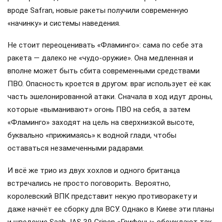
вроде Safran, новые ракеты получили современную
«начинку» и системы наведения.
Не стоит переоценивать «Фламинго»: сама по себе эта
ракета — далеко не «чудо-оружие». Она медленная и
вполне может быть сбита современными средствами
ПВО. Опасность кроется в другом: враг использует её как
часть эшелонированной атаки. Сначала в ход идут дроны,
которые «выманивают» огонь ПВО на себя, а затем
«Фламинго» заходят на цель на сверхнизкой высоте,
буквально «прижимаясь» к водной глади, чтобы
оставаться незамеченными радарами.
И всё же трио из двух хохлов и одного британца
встречались не просто поговорить. Вероятно,
королевский ВПК представит некую противоракету и
даже начнёт ее сборку для ВСУ. Однако в Киеве эти планы
и шведские Saab JAS 39 Gripen «Грифоны» обсуждают так,