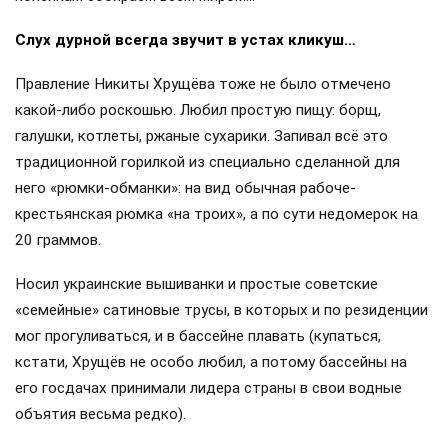
Слух дурной всегда звучит в устах кликуш…
Правление Никиты Хрущёва тоже не было отмечено
какой-либо роскошью. Любил простую пищу: борщ,
галушки, котлеты, ржаные сухарики. Запивал всё это
традиционной горилкой из специально сделанной для
него «рюмки-обманки»: на вид обычная рабоче-
крестьянская рюмка «на троих», а по сути недомерок на
20 граммов.
Носил украинские вышиванки и простые советские
«семейные» сатиновые трусы, в которых и по резиденции
мог прогуливаться, и в бассейне плавать (купаться,
кстати, Хрущёв не особо любил, а потому бассейны на
его госдачах принимали лидера страны в свои водные
объятия весьма редко).