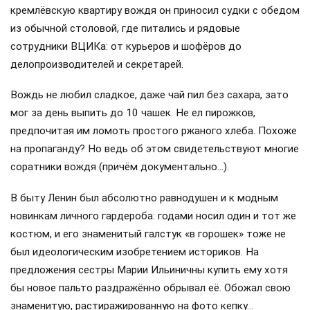
кремлёвскую квартиру вождя он приносил судки с обедом
из обычной столовой, где питались и рядовые
сотрудники ВЦИКа: от курьеров и шофёров до
делопроизводителей и секретарей.
Вождь не любил сладкое, даже чай пил без сахара, зато
мог за день выпить до 10 чашек. Не ел пирожков,
предпочитая им ломоть простого ржаного хлеба. Похоже
на пропаганду? Но ведь об этом свидетельствуют многие
соратники вождя (причём документально…).
В быту Ленин был абсолютно равнодушен и к модным
новинкам личного гардероба: годами носил один и тот же
костюм, и его знаменитый галстук «в горошек» тоже не
был идеологическим изобретением историков. На
предложения сестры Марии Ильиничны купить ему хотя
бы новое пальто раздражённо обрывал её. Обожал свою
знаменитую, растиражированную на фото кепку…