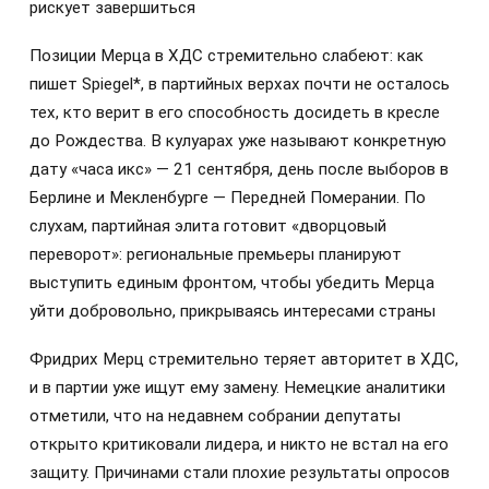
рискует завершиться
Позиции Мерца в ХДС стремительно слабеют: как
пишет Spiegel*, в партийных верхах почти не осталось
тех, кто верит в его способность досидеть в кресле
до Рождества. В кулуарах уже называют конкретную
дату «часа икс» — 21 сентября, день после выборов в
Берлине и Мекленбурге — Передней Померании. По
слухам, партийная элита готовит «дворцовый
переворот»: региональные премьеры планируют
выступить единым фронтом, чтобы убедить Мерца
уйти добровольно, прикрываясь интересами страны
Фридрих Мерц стремительно теряет авторитет в ХДС,
и в партии уже ищут ему замену. Немецкие аналитики
отметили, что на недавнем собрании депутаты
открыто критиковали лидера, и никто не встал на его
защиту. Причинами стали плохие результаты опросов