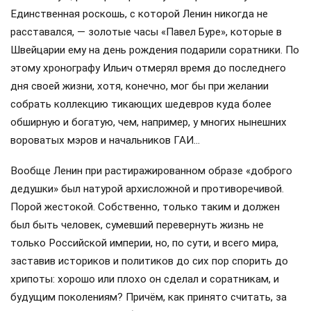
Единственная роскошь, с которой Ленин никогда не
расставался, — золотые часы «Павел Буре», которые в
Швейцарии ему на день рождения подарили соратники. По
этому хронографу Ильич отмерял время до последнего
дня своей жизни, хотя, конечно, мог бы при желании
собрать коллекцию тикающих шедевров куда более
обширную и богатую, чем, например, у многих нынешних
вороватых мэров и начальников ГАИ…
Вообще Ленин при растиражированном образе «доброго
дедушки» был натурой архисложной и противоречивой.
Порой жестокой. Собственно, только таким и должен
был быть человек, сумевший перевернуть жизнь не
только Российской империи, но, по сути, и всего мира,
заставив историков и политиков до сих пор спорить до
хрипоты: хорошо или плохо он сделал и соратникам, и
будущим поколениям? Причём, как принято считать, за