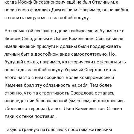
когда Иосиф Виссарионович ещё не был Сталиным, а
носил свою фамилию Джугашвили. Например, он не любил
готовить пищу и мыть за собой посуду.
Во время той ссылки он делил сибирскую избу вместе с
Яковом Свердловым и Львом Каменевым. Ссыльные не
имели никакой прислуги и должны были поддерживать
личный быт в достойном виде самостоятельно. Но…
будущий вождь, например, категорически не желал мыть
после еды за собой посуду. Упрямый Свердлов из-за
этого часто с ним ссорился. Более компромиссный
Каменев брал эту обязанность на себя. Тем более
странно, что та строптивость Свердлова осталась
впоследствии безнаказанной (умер сам, не дождавшись
«большого террора»), а вот Льва Каменева тов. Сталин
таки к стенке поставил…
Такую странную патологию к простым житейским