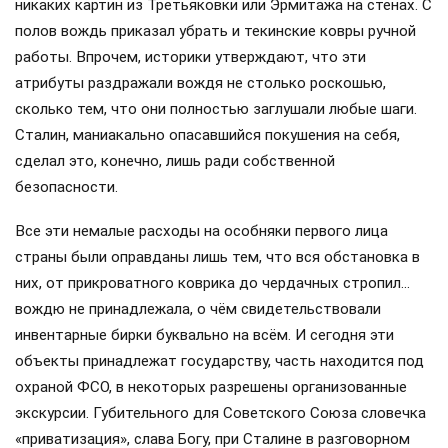
никаких картин из Третьяковки или Эрмитажа на стенах. С
полов вождь приказал убрать и текинские ковры ручной
работы. Впрочем, историки утверждают, что эти
атрибуты раздражали вождя не столько роскошью,
сколько тем, что они полностью заглушали любые шаги.
Сталин, маниакально опасавшийся покушения на себя,
сделал это, конечно, лишь ради собственной
безопасности.
Все эти немалые расходы на особняки первого лица
страны были оправданы лишь тем, что вся обстановка в
них, от прикроватного коврика до чердачных стропил…
вождю не принадлежала, о чём свидетельствовали
инвентарные бирки буквально на всём. И сегодня эти
объекты принадлежат государству, часть находится под
охраной ФСО, в некоторых разрешены организованные
экскурсии. Губительного для Советского Союза словечка
«приватизация», слава Богу, при Сталине в разговорном