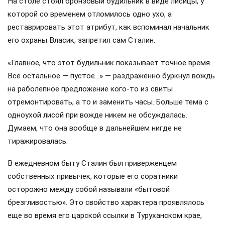
На столе стоял бронзовый будильник в виде лисицы, у
которой со временем отломилось одно ухо, а
реставрировать этот атрибут, как вспоминал начальник
его охраны Власик, запретил сам Сталин.
«Главное, что этот будильник показывает точное время.
Всё остальное — пустое…» — раздражённо буркнул вождь
на раболепное предложение кого-то из свиты
отремонтировать, а то и заменить часы. Больше тема с
одноухой лисой при вожде никем не обсуждалась.
Думаем, что она вообще в дальнейшем нигде не
тиражировалась.
В ежедневном быту Сталин был приверженцем
собственных привычек, которые его соратники
осторожно между собой называли «бытовой
брезгливостью». Это свойство характера проявлялось
еще во время его царской ссылки в Туруханском крае,