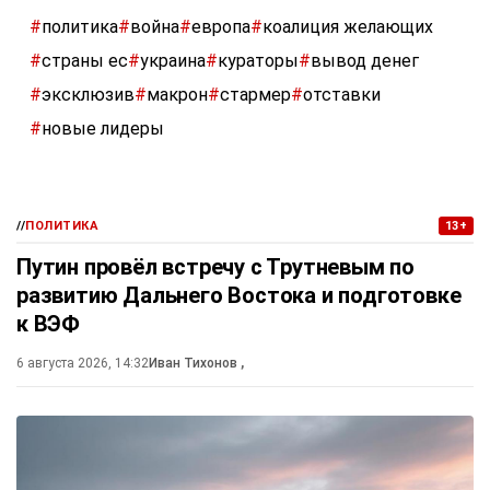
#
политика
#
война
#
европа
#
коалиция желающих
#
страны ес
#
украина
#
кураторы
#
вывод денег
#
эксклюзив
#
макрон
#
стармер
#
отставки
#
новые лидеры
//
ПОЛИТИКА
13+
Путин провёл встречу с Трутневым по
развитию Дальнего Востока и подготовке
к ВЭФ
6 августа 2026, 14:32
Иван Тихонов
,