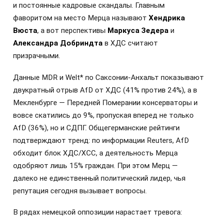
и постоянные кадровые скандалы. Главным
фаворитом на место Мерца называют
Хендрика
Вюста
, а вот перспективы
Маркуса Зедера
и
Александра Добриндта
в ХДС считают
призрачными.
Данные MDR и Welt* по Саксонии-Анхальт показывают
двукратный отрыв AfD от ХДС (41% против 24%), а в
Мекленбурге — Передней Померании консерваторы и
вовсе скатились до 9%, пропуская вперед не только
AfD (36%), но и СДПГ. Общегерманские рейтинги
подтверждают тренд: по информации Reuters, AfD
обходит блок ХДС/ХСС, а деятельность Мерца
одобряют лишь 15% граждан. При этом Мерц —
далеко не единственный политический лидер, чья
репутация сегодня вызывает вопросы.
В рядах немецкой оппозиции нарастает тревога: