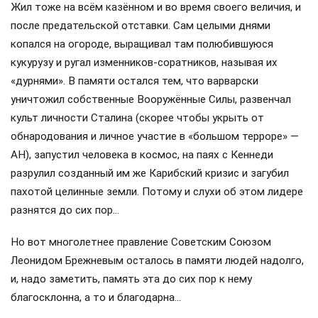
Жил тоже на всём казённом и во время своего величия, и
после предательской отставки. Сам целыми днями
копался на огороде, выращивал там полюбившуюся
кукурузу и ругал изменников-соратников, называя их
«дурнями». В памяти остался тем, что варварски
уничтожил собственные Вооружённые Силы, развенчал
культ личности Сталина (скорее чтобы укрыть от
обнародования и личное участие в «большом терроре» —
АН), запустил человека в космос, на паях с Кеннеди
разрулил созданный им же Карибский кризис и загубил
пахотой целинные земли. Потому и слухи об этом лидере
разнятся до сих пор…
Но вот многолетнее правление Советским Союзом
Леонидом Брежневым осталось в памяти людей надолго,
и, надо заметить, память эта до сих пор к нему
благосклонна, а то и благодарна…