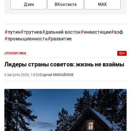
Дзен
ВКонтакте
МАХ
#
путин
#
трутнев
#
дальний восток
#
инвестиции
#
вэф
#
промышленность
#
развитие
//
ПОЛИТИКА
13+
Лидеры страны советов: жизнь не взаймы
6 августа 2026, 14:03
Сергей МИХАЙЛОВ