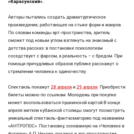
«Карасунский».
Авторы пытались создать драматургическое
произведение, работающее на стыке форм и жанров.
По словам команды арт-пространства, зритель
сможет под новым углом взглянуть на знакомый с
детства рассказ: в постановке психологизм
соседствует с фарсом, а реальность – с бредом. При
помощи причудливых образов публике расскажут о
стремлении человека к одиночеству.
Спектакль покажут
28 апреля
и
29 апреля
. Приобрести
билеты можно по ссылкам. Молодежь при покупке
может воспользоваться пушкинской картой.В конце
апреля жители кубанской столицы смогут посмотреть
уникальный спектакль-фантасмагорию под названием
«АНТРОПОС». Постановку, основанную на «Человеке в
футляре» А.П. Чехова, покажут в арт-пространстве