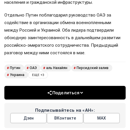
населения и гражданской инфраструктуры.
Отдельно Путин поблагодарил руководство ОАЭ за
содействие в организации обмена военнопленными
между Россией и Украиной. Оба лидера подтвердили
обоюдную заинтересованность в дальнейшем развитии
российско-эмиратского сотрудничества. Предыдущий
разговор между ними состоялся в мае.
Путин
ОАЭ
аль Нахайян
Персидский залив
#
#
#
#
Украина
#
ЕЩЕ +3
Поделиться
Подписывайтесь на «АН»:
Дзен
ВКонтакте
МАХ