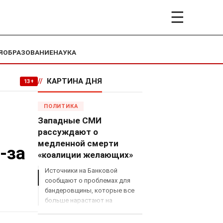
☰
Я
ОБРАЗОВАНИЕ
НАУКА
//
КАРТИНА ДНЯ
13+
ПОЛИТИКА
Западные СМИ
рассуждают о
медленной смерти
-за
«коалиции желающих»
Источники на Банковой
сообщают о проблемах для
бандеровщины, которые все
больше нарастают на
международном поле, что
сильно ударит по позициям