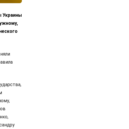
ы Украины
лужному,
ческого
иняли
тавила
ударства,
м
ному,
сов
нко,
сандру