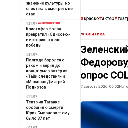
значение культуры, но
спектакль смотреть не
стал
#
краско
#
актер
#
теат
21.07
ЭКСКЛЮЗИВ
Кристофер Нолан
превратил «Одиссею»
//
ПОЛИТИКА
в историю о цене
победы
Зеленский
21.07
Федорову
Полгода боролся с
раком и верил до
конца: умер актёр из
опрос СО
«Тайн следствия» и
«Мажора» Дмитрий
7 августа 2026, 00:52
Исто
Поднозов
11.07
Театр на Таганке
сообщил о смерти
Юрия Смирнова — ему
было 87 лет
07.07