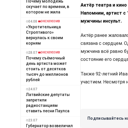
Почему молодёжь
Актёр театра и кино
скучает по времени, в
котором не жила
Напомним, артист с 
мужчины инсульт.
04.08
ЭКСКЛЮЗИВ
«Укротительница
Строптивого»
Актёр ранее жаловалс
вернулась к своим
связана с сердцем. О
корням
мужчина всё равно б
28.07
ЭКСКЛЮЗИВ
Почему съёмочный
состояние его сердца
день артиста может
стоить от десятков
Также 92-летний Иван
тысяч до миллионов
рублей
участием. Несмотря н
24.07
Латвийские депутаты
запретили
радиостанциям
ставить песни Паулса
Подписывайтесь на
23.07
Губернатор возвеличил