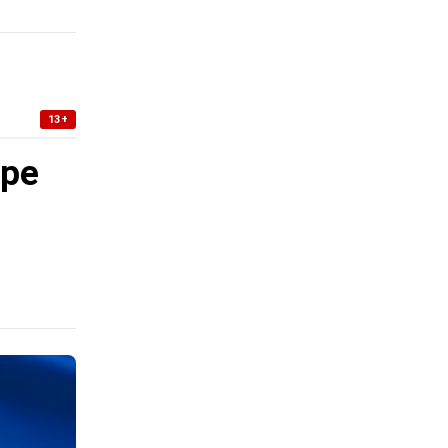
13+
уре