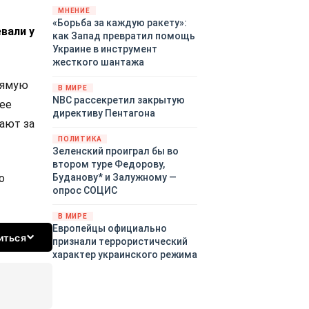
«страны 404» в следующем
МНЕНИЕ
«Борьба за каждую ракету»:
году. Однако киевские
вали у
как Запад превратил помощь
временщики не торопятся
Украине в инструмент
заключать мир - ведь есть
жесткого шантажа
поддержка в ЕС.
Политический кризис в
прямую
В МИРЕ
Британии и Германии, выборы
NBC рассекретил закрытую
нее
во Франции могут полностью
директиву Пентагона
изменить геополитический
ают за
ландшафт в мире, пока
ПОЛИТИКА
Зеленский ожидает выборов
Зеленский проиграл бы во
в США.
втором туре Федорову,
о
Буданову* и Залужному —
опрос СОЦИС
В МИРЕ
Европейцы официально
иться
признали террористический
характер украинского режима