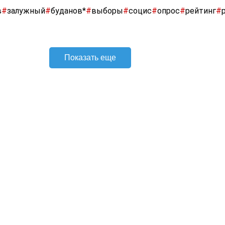
в
#
залужный
#
буданов*
#
выборы
#
социс
#
опрос
#
рейтинг
#
Показать еще