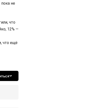
 пока не
или, что
йко, 12% —
, что ещё
иться