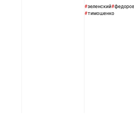
#
зеленский
#
федоро
#
тимошенко