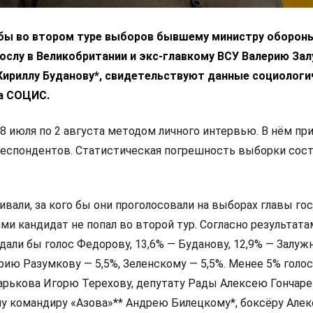
 бы во втором туре выборов бывшему министру оборон
ослу в Великобритании и экс-главкому ВСУ Валерию За
 Кириллу Буданову*, свидетельствуют данные социологи
а СОЦИС.
8 июля по 2 августа методом личного интервью. В нём пр
респондентов. Статистическая погрешность выборки сос
али, за кого бы они проголосовали на выборах главы гос
и кандидат не попал во второй тур. Согласно результата
дали бы голос Федорову, 13,6% — Буданову, 12,9% — Залуж
ию Разумкову — 5,5%, Зеленскому — 5,5%. Менее 5% голо
арькова Игорю Терехову, депутату Рады Алексею Гончаре
у командиру «Азова»** Андрею Билецкому*, боксёру Алек