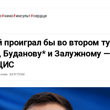
р
#
кино
#
инсульт
#
сердце
 проиграл бы во втором т
, Буданову* и Залужному —
ЦИС
чник:
ЗАУГЛОМ