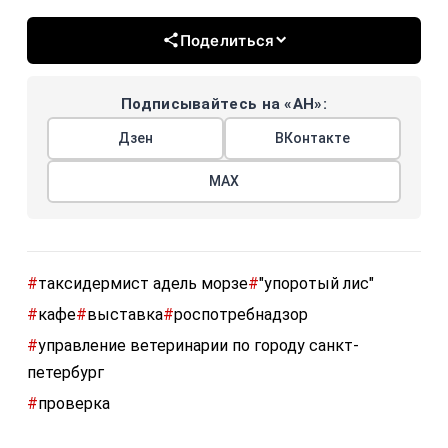
Поделиться
Подписывайтесь на «АН»:
Дзен
ВКонтакте
МАХ
#
таксидермист адель морзе
#
"упоротый лис"
#
кафе
#
выставка
#
роспотребнадзор
#
управление ветеринарии по городу санкт-
петербург
#
проверка