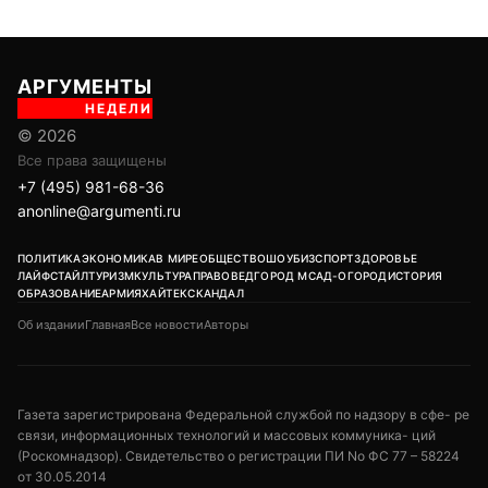
АРГУМЕНТЫ
НЕДЕЛИ
© 2026
Все права защищены
+7 (495) 981-68-36
anonline@argumenti.ru
ПОЛИТИКА
ЭКОНОМИКА
В МИРЕ
ОБЩЕСТВО
ШОУБИЗ
СПОРТ
ЗДОРОВЬЕ
ЛАЙФСТАЙЛ
ТУРИЗМ
КУЛЬТУРА
ПРАВОВЕД
ГОРОД М
САД-ОГОРОД
ИСТОРИЯ
ОБРАЗОВАНИЕ
АРМИЯ
ХАЙТЕК
СКАНДАЛ
Об издании
Главная
Все новости
Авторы
Газета зарегистрирована Федеральной службой по надзору в сфе- ре
связи, информационных технологий и массовых коммуника- ций
(Роскомнадзор). Свидетельство о регистрации ПИ No ФС 77 – 58224
от 30.05.2014