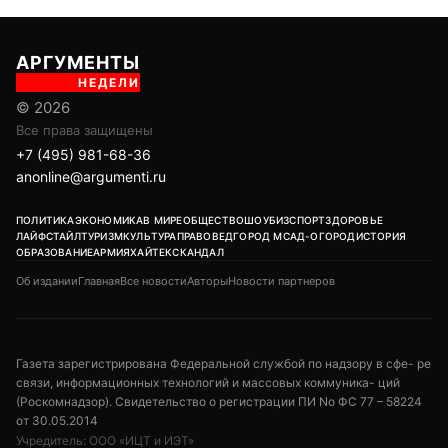
АРГУМЕНТЫ
НЕДЕЛИ
© 2026
Все права защищены
+7 (495) 981-68-36
anonline@argumenti.ru
ПОЛИТИКА
ЭКОНОМИКА
В МИРЕ
ОБЩЕСТВО
ШОУБИЗ
СПОРТ
ЗДОРОВЬЕ
ЛАЙФСТАЙЛ
ТУРИЗМ
КУЛЬТУРА
ПРАВОВЕД
ГОРОД М
САД-ОГОРОД
ИСТОРИЯ
ОБРАЗОВАНИЕ
АРМИЯ
ХАЙТЕК
СКАНДАЛ
Об издании
Главная
Все новости
Авторы
Новости партнеров
Газета зарегистрирована Федеральной службой по надзору в сфе- ре
связи, информационных технологий и массовых коммуника- ций
(Роскомнадзор). Свидетельство о регистрации ПИ No ФС 77 – 58224
от 30.05.2014
Учредитель: ООО «ИЦТ и ИЭТ»