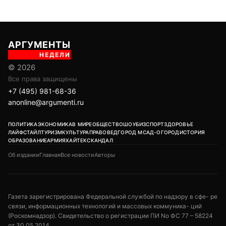
АРГУМЕНТЫ
НЕДЕЛИ
© 2026
Все права защищены
+7 (495) 981-68-36
anonline@argumenti.ru
ПОЛИТИКА
ЭКОНОМИКА
В МИРЕ
ОБЩЕСТВО
ШОУБИЗ
СПОРТ
ЗДОРОВЬЕ
ЛАЙФСТАЙЛ
ТУРИЗМ
КУЛЬТУРА
ПРАВОВЕД
ГОРОД М
САД-ОГОРОД
ИСТОРИЯ
ОБРАЗОВАНИЕ
АРМИЯ
ХАЙТЕК
СКАНДАЛ
Об издании
Главная
Все новости
Авторы
Газета зарегистрирована Федеральной службой по надзору в сфе- ре
связи, информационных технологий и массовых коммуника- ций
(Роскомнадзор). Свидетельство о регистрации ПИ No ФС 77 – 58224
от 30.05.2014