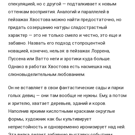
спекуляцией, но с другой — подталкивает к новым
оттенкам восприятия. Аналогий и параллелей в
пейзажах Хвостова можно найти предостаточно, но
придать созерцанию натуры сладострастный
характер — это не только смело и честно, это еще и
забавно. Назвать его подход стопроцентной
новацией, конечно, нельзя: в пейзажах Лоррена,
Пуссена или Ватто неги и эротики куда больше.
Однако в работах Хвостова есть насмешка над
слюновыделительным любованием.
Он не вставляет в свои фантастические сады и парки
голых девиц — они там вообще не нужны. Ему, а потом
и зрителю, хватает деревьев, зданий и коров.
Наполнив яркими кислотными красками округлые
формы, художник как бы культивирует
непристойность и одновременно иронизирует над ней.
Эта вилка делает забавную выставку событием,