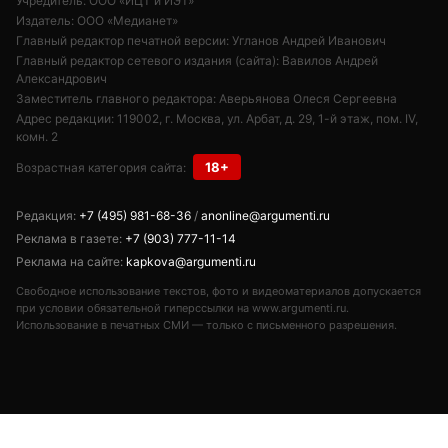
Учредитель: ООО «ИЦТ и ИЭТ»
Издатель: ООО «Медианет»
Главный редактор печатной версии: Угланов Андрей Иванович
Главный редактор сетевого издания (сайта): Вавилов Андрей
Александрович
Заместитель главного редактора: Аверьянова Олеся Сергеевна
Адрес редакции: 119002, г. Москва, ул. Арбат, д. 29, 1-й этаж, пом. IV,
комн. 2
18+
Возрастная категория сайта:
Редакция:
+7 (495) 981-68-36
/
anonline@argumenti.ru
Реклама в газете:
+7 (903) 777-11-14
Реклама на сайте:
kapkova@argumenti.ru
Свободное использование текстов, фото и видеоматериалов допускается
при условии обязательной гиперссылки на www.argumenti.ru.
Использование в печатных СМИ — только с письменного разрешения.