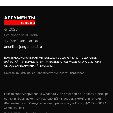
АРГУМЕНТЫ
НЕДЕЛИ
© 2026
Все права защищены
+7 (495) 981-68-36
anonline@argumenti.ru
ПОЛИТИКА
ЭКОНОМИКА
В МИРЕ
ОБЩЕСТВО
ШОУБИЗ
СПОРТ
ЗДОРОВЬЕ
ЛАЙФСТАЙЛ
ТУРИЗМ
КУЛЬТУРА
ПРАВОВЕД
ГОРОД М
САД-ОГОРОД
ИСТОРИЯ
ОБРАЗОВАНИЕ
АРМИЯ
ХАЙТЕК
СКАНДАЛ
Об издании
Главная
Все новости
Авторы
Новости партнеров
Газета зарегистрирована Федеральной службой по надзору в сфе- ре
связи, информационных технологий и массовых коммуника- ций
(Роскомнадзор). Свидетельство о регистрации ПИ No ФС 77 – 58224
от 30.05.2014