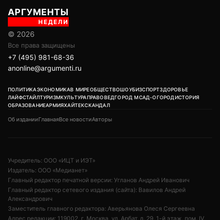
АРГУМЕНТЫ
НЕДЕЛИ
© 2026
Все права защищены
+7 (495) 981-68-36
anonline@argumenti.ru
ПОЛИТИКА
ЭКОНОМИКА
В МИРЕ
ОБЩЕСТВО
ШОУБИЗ
СПОРТ
ЗДОРОВЬЕ
ЛАЙФСТАЙЛ
ТУРИЗМ
КУЛЬТУРА
ПРАВОВЕД
ГОРОД М
САД-ОГОРОД
ИСТОРИЯ
ОБРАЗОВАНИЕ
АРМИЯ
ХАЙТЕК
СКАНДАЛ
Об издании
Главная
Все новости
Авторы
Учредитель: ООО «ИЦТ и ИЭТ»
Издатель: ООО «Медианет»
Главный редактор печатной версии: Угланов Андрей Иванович
Главный редактор сетевого издания (сайта): Вавилов Андрей
Александрович
Заместитель главного редактора: Аверьянова Олеся Сергеевна
Адрес редакции: 119002, г. Москва, ул. Арбат, д. 29, 1-й этаж, пом. IV,