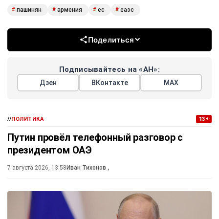
пашинян
армения
ес
еаэс
#
#
#
#
Поделиться
Подписывайтесь на «АН»:
Дзен
ВКонтакте
МАХ
//
ПОЛИТИКА
13+
Путин провёл телефонный разговор с
президентом ОАЭ
7 августа 2026, 13:58
Иван Тихонов
,