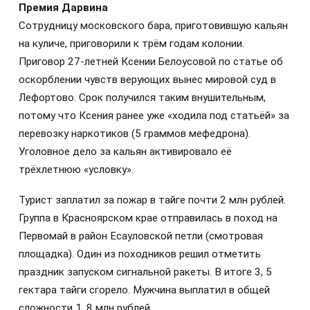
Премия Дарвина
Сотрудницу московского бара, приготовившую кальян
на куличе, приговорили к трём годам колонии.
Приговор 27‑летней Ксении Белоусовой по статье об
оскорблении чувств верующих вынес мировой суд в
Лефортово. Срок получился таким внушительным,
потому что Ксения ранее уже «ходила под статьёй» за
перевозку наркотиков (5 граммов мефедрона).
Уголовное дело за кальян активировало её
трёхлетнюю «условку».
Турист заплатил за пожар в тайге почти 2 млн рублей.
Группа в Красноярском крае отправилась в поход на
Первомай в район Есауловской петли (смотровая
площадка). Один из походников решил отметить
праздник запуском сигнальной ракеты. В итоге 3, 5
гектара тайги сгорело. Мужчина выплатил в общей
сложности 1, 8 млн рублей.