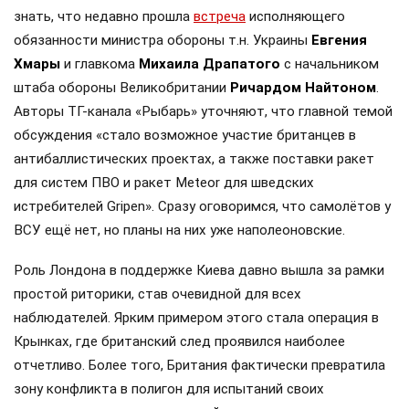
знать, что недавно прошла
встреча
исполняющего
обязанности министра обороны т.н. Украины
Евгения
Хмары
и главкома
Михаила Драпатого
с начальником
штаба обороны Великобритании
Ричардом Найтоном
.
Авторы ТГ-канала «Рыбарь» уточняют, что главной темой
обсуждения «стало возможное участие британцев в
антибаллистических проектах, а также поставки ракет
для систем ПВО и ракет Meteor для шведских
истребителей Gripen». Сразу оговоримся, что самолётов у
ВСУ ещё нет, но планы на них уже наполеоновские.
Роль Лондона в поддержке Киева давно вышла за рамки
простой риторики, став очевидной для всех
наблюдателей. Ярким примером этого стала операция в
Крынках, где британский след проявился наиболее
отчетливо. Более того, Британия фактически превратила
зону конфликта в полигон для испытаний своих