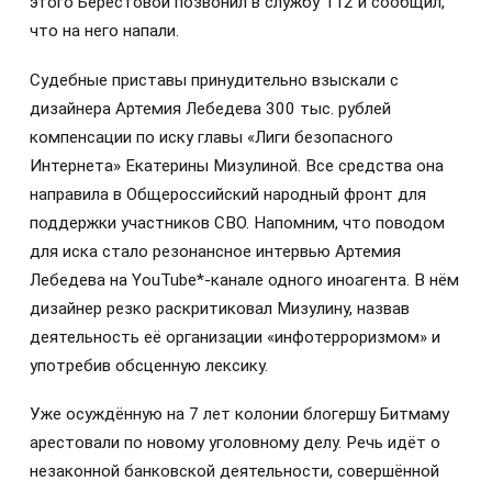
этого Берестовой позвонил в службу 112 и сообщил,
что на него напали.
Судебные приставы принудительно взыскали с
дизайнера Артемия Лебедева 300 тыс. рублей
компенсации по иску главы «Лиги безопасного
Интернета» Екатерины Мизулиной. Все средства она
направила в Общероссийский народный фронт для
поддержки участников СВО. Напомним, что поводом
для иска стало резонансное интервью Артемия
Лебедева на YouTube*-канале одного иноагента. В нём
дизайнер резко раскритиковал Мизулину, назвав
деятельность её организации «инфотерроризмом» и
употребив обсценную лексику.
Уже осуждённую на 7 лет колонии блогершу Битмаму
арестовали по новому уголовному делу. Речь идёт о
незаконной банковской деятельности, совершённой