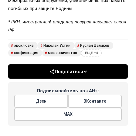
мемориальных сооружений, увековечивающих память
погибших при защите Родины.
* РКН: иностранный владелец ресурса нарушает закон
РФ.
эксклюзив
Николай Ухтин
Руслан Цаликов
#
#
#
конфискация
мошенничество
#
#
ЕЩЕ +4
Поделиться
Подписывайтесь на «АН»:
Дзен
ВКонтакте
МАХ