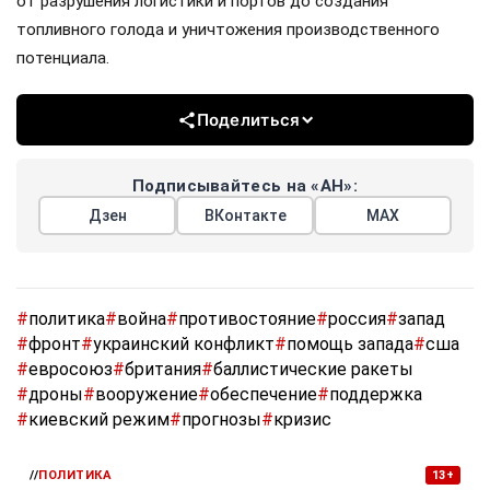
от разрушения логистики и портов до создания
топливного голода и уничтожения производственного
потенциала.
Поделиться
Подписывайтесь на «АН»:
Дзен
ВКонтакте
МАХ
#
политика
#
война
#
противостояние
#
россия
#
запад
#
фронт
#
украинский конфликт
#
помощь запада
#
сша
#
евросоюз
#
британия
#
баллистические ракеты
#
дроны
#
вооружение
#
обеспечение
#
поддержка
#
киевский режим
#
прогнозы
#
кризис
//
ПОЛИТИКА
13+