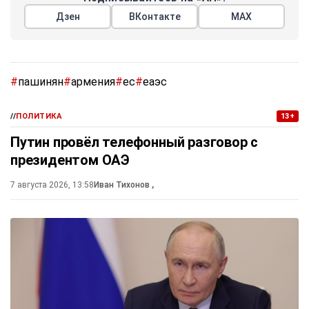
Дзен
ВКонтакте
МАХ
#
пашинян
#
армения
#
ес
#
еаэс
//
ПОЛИТИКА
13+
Путин провёл телефонный разговор с
президентом ОАЭ
7 августа 2026, 13:58
Иван Тихонов
,