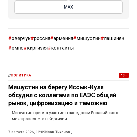
МАХ
#
оверчук
#
россия
#
армения
#
мишустин
#
пашинян
#
емпс
#
киргизия
#
контакты
//
ПОЛИТИКА
13+
Мишустин на берегу Иссык-Куля
обсудил с коллегами по ЕАЭС общий
рынок, цифровизацию и таможню
Мишустин принял участие в заседании Евразийского
межправсовета в Киргизии
7 августа 2026, 12:09
Иван Тихонов
,