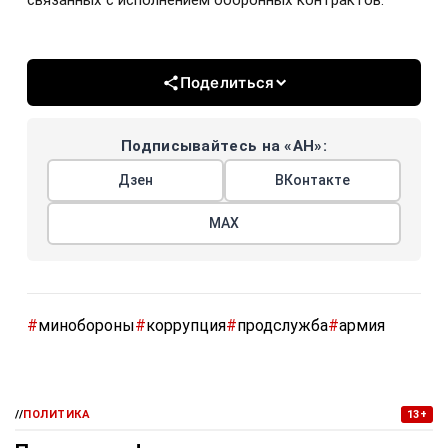
связанных с исполнением оборонных контрактов.
Поделиться
Подписывайтесь на «АН»:
Дзен
ВКонтакте
МАХ
#
минобороны
#
коррупция
#
продслужба
#
армия
//
ПОЛИТИКА
13+