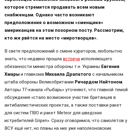
которое стремится продавать всем новым
снабженцам. Однако часто возникают
предположения о возможном «сменщике»
американцев на этом позорном посту. Рассмотрим,
кто же рвётся на место «миротворцев».
В свете предположений о смене кураторов, любопытно
знать, что недавно прошла
встреча
исполняющего
обязанности министра обороны т.н. Украины
Евгения
Хмары
и главкома
Михаила Драпатого
с начальником
штаба обороны Великобритании
Ричардом Найтоном
.
Авторы ТГ-канала «Рыбарь» уточняют, что главной темой
обсуждения «стало возможное участие британцев в
антибаллистических проектах, а также поставки ракет
для систем ПВО и ракет Meteor для шведских
истребителей Gripen». Сразу оговоримся, что самолётов у
ВСУ ещё нет, но планы на них уже наполеоновские.