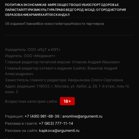
ПОЛИТИКА
ЭКОНОМИКА
В МИРЕ
ОБЩЕСТВО
ШОУБИЗ
СПОРТ
ЗДОРОВЬЕ
ЛАЙФСТАЙЛ
ТУРИЗМ
КУЛЬТУРА
ПРАВОВЕД
ГОРОД М
САД-ОГОРОД
ИСТОРИЯ
ОБРАЗОВАНИЕ
АРМИЯ
ХАЙТЕК
СКАНДАЛ
Об издании
Главная
Все новости
Авторы
Новости партнеров
Учредитель: ООО «ИЦТ и ИЭТ»
Издатель: ООО «Медианет»
Главный редактор печатной версии: Угланов Андрей Иванович
Главный редактор сетевого издания (сайта): Вавилов Андрей
Александрович
Заместитель главного редактора: Аверьянова Олеся Сергеевна
Адрес редакции: 119002, г. Москва, ул. Арбат, д. 29, 1-й этаж, пом. IV,
комн. 2
18+
Возрастная категория сайта:
Редакция:
+7 (495) 981-68-36
/
anonline@argumenti.ru
Реклама в газете:
+7 (903) 777-11-14
Реклама на сайте:
kapkova@argumenti.ru