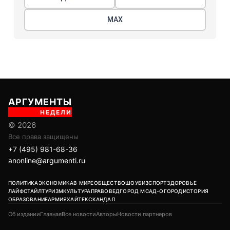
МАХ
АРГУМЕНТЫ
НЕДЕЛИ
© 2026
Все права защищены
+7 (495) 981-68-36
anonline@argumenti.ru
ПОЛИТИКА
ЭКОНОМИКА
В МИРЕ
ОБЩЕСТВО
ШОУБИЗ
СПОРТ
ЗДОРОВЬЕ
ЛАЙФСТАЙЛ
ТУРИЗМ
КУЛЬТУРА
ПРАВОВЕД
ГОРОД М
САД-ОГОРОД
ИСТОРИЯ
ОБРАЗОВАНИЕ
АРМИЯ
ХАЙТЕК
СКАНДАЛ
Об издании
Главная
Все новости
Авторы
Новости партнеров