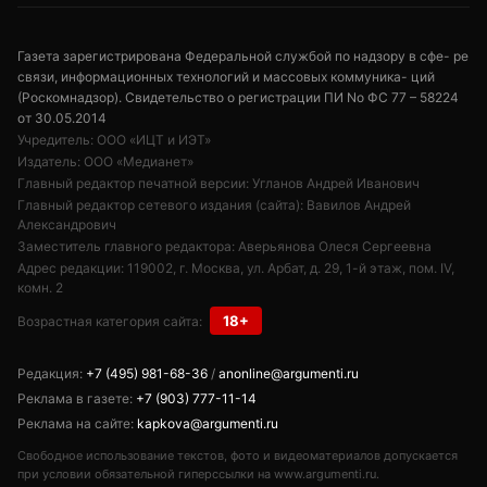
Газета зарегистрирована Федеральной службой по надзору в сфе- ре
связи, информационных технологий и массовых коммуника- ций
(Роскомнадзор). Свидетельство о регистрации ПИ No ФС 77 – 58224
от 30.05.2014
Учредитель: ООО «ИЦТ и ИЭТ»
Издатель: ООО «Медианет»
Главный редактор печатной версии: Угланов Андрей Иванович
Главный редактор сетевого издания (сайта): Вавилов Андрей
Александрович
Заместитель главного редактора: Аверьянова Олеся Сергеевна
Адрес редакции: 119002, г. Москва, ул. Арбат, д. 29, 1-й этаж, пом. IV,
комн. 2
18+
Возрастная категория сайта:
Редакция:
+7 (495) 981-68-36
/
anonline@argumenti.ru
Реклама в газете:
+7 (903) 777-11-14
Реклама на сайте:
kapkova@argumenti.ru
Свободное использование текстов, фото и видеоматериалов допускается
при условии обязательной гиперссылки на www.argumenti.ru.