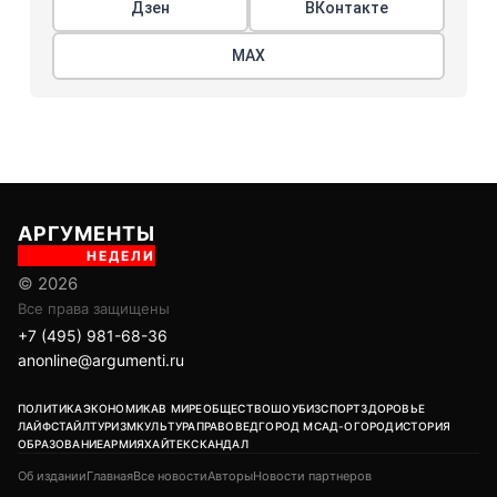
Дзен
ВКонтакте
МАХ
АРГУМЕНТЫ
НЕДЕЛИ
© 2026
Все права защищены
+7 (495) 981-68-36
anonline@argumenti.ru
ПОЛИТИКА
ЭКОНОМИКА
В МИРЕ
ОБЩЕСТВО
ШОУБИЗ
СПОРТ
ЗДОРОВЬЕ
ЛАЙФСТАЙЛ
ТУРИЗМ
КУЛЬТУРА
ПРАВОВЕД
ГОРОД М
САД-ОГОРОД
ИСТОРИЯ
ОБРАЗОВАНИЕ
АРМИЯ
ХАЙТЕК
СКАНДАЛ
Об издании
Главная
Все новости
Авторы
Новости партнеров