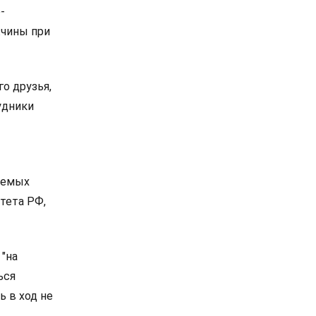
-
жчины при
о друзья,
удники
аемых
тета РФ,
"на
ься
ь в ход не