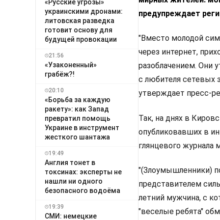
«Русские угрозы»
украинскими дронами:
предупреждает реги
литовская разведка
готовит основу для
"Вместо молодой сим
будущей провокации
через интернет, при
21:56
«Узаконенный»
разоблачением. Они 
грабёж?!
с любителя сетевых 
20:10
утверждает пресс-ре
«Борьба за каждую
ракету»: как Запад
Так, на днях в Киров
превратил помощь
Украине в инструмент
опубликовавших в ин
жесткого шантажа
глянцевого журнала м
19:49
Англия тонет в
"(Злоумышленники) п
токсинах: эксперты не
нашли ни одного
представителем сильн
безопасного водоёма
летний мужчина, с к
19:39
"веселые ребята" обм
СМИ: немецкие