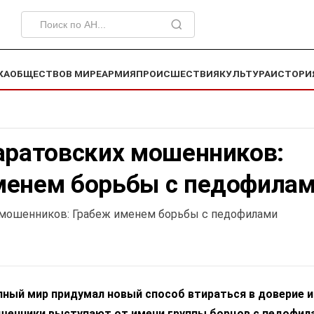
КА
ОБЩЕСТВО
В МИРЕ
АРМИЯ
ПРОИСШЕСТВИЯ
КУЛЬТУРА
ИСТОРИ
аратовских мошенников:
менем борьбы с педофила
 мошенников: Грабеж именем борьбы с педофилами
ный мир придумал новый способ втираться в доверие и
шенники выступают от имени группы борцов с педофил