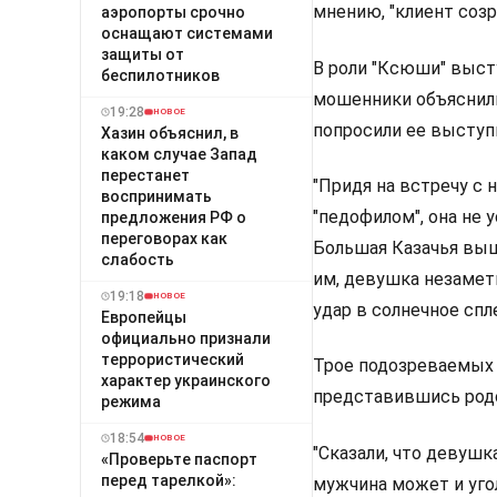
мнению, "клиент созр
аэропорты срочно
оснащают системами
защиты от
В роли "Ксюши" выст
беспилотников
мошенники объяснили
19:28
НОВОЕ
попросили ее выступ
Хазин объяснил, в
каком случае Запад
перестанет
"Придя на встречу с 
воспринимать
"педофилом", она не у
предложения РФ о
переговорах как
Большая Казачья выш
слабость
им, девушка незаметн
19:18
НОВОЕ
удар в солнечное спл
Европейцы
официально признали
террористический
Трое подозреваемых (
характер украинского
представившись родс
режима
18:54
НОВОЕ
"Сказали, что девушк
«Проверьте паспорт
перед тарелкой»:
мужчина может и уго