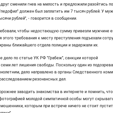
 вдруг сменили гнев на милость и предложили разойтись по
"педофил" должен был заплатить им 7 тысяч рублей. У му
ысячи рублей", - говорится в сообщении.
бовали, чтобы недостающую сумму привезли мужчине ег
я этого требования к месту преступления подъехали сотр
раны ближайшего отдела полиции и задержали их.
 дело по статье УК РФ "Грабеж", санкции которой
семи лет лишения свободы. Поскольку один из подозрев
нолетним, дело направлено в органы Следственного коми
расследованием резонансных дел.
рожнее заводить знакомства в интернете и помнить, что 
 фотографией молодой симпатичной особы могут скрыват
 мошенники, которым при встрече ничего не стоит пустит
улаки".