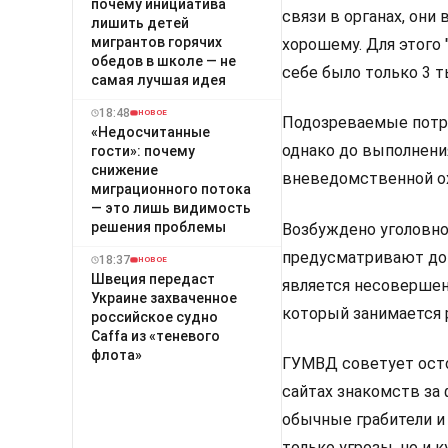
почему инициатива
связи в органах, они
лишить детей
мигрантов горячих
хорошему. Для этого 
обедов в школе — не
себе было только 3 т
самая лучшая идея
18:48
НОВОЕ
Подозреваемые потре
«Недосчитанные
однако до выполнени
гости»: почему
снижение
вневедомственной ох
миграционного потока
— это лишь видимость
решения проблемы
Возбуждено уголовное
предусматривают до 
18:37
НОВОЕ
Швеция передаст
является несовершен
Украине захваченное
который занимается 
российское судно
Caffa из «теневого
флота»
ГУМВД советует осто
сайтах знакомств за
обычные грабители и
только угрозы, но и к