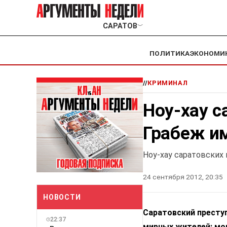
САРАТОВ
﹀
ПОЛИТИКА
ЭКОНОМИ
//
КРИМИНАЛ
Ноу-хау с
Грабеж и
Ноу-хау саратовских
24 сентября 2012, 20:35
НОВОСТИ
Саратовский преступ
22:37
мирных жителей: мо