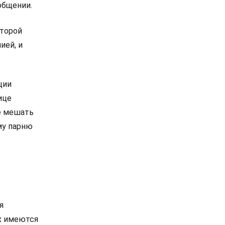
общении.
оторой
ией, и
ции
ице
е мешать
му парню
я
их имеются