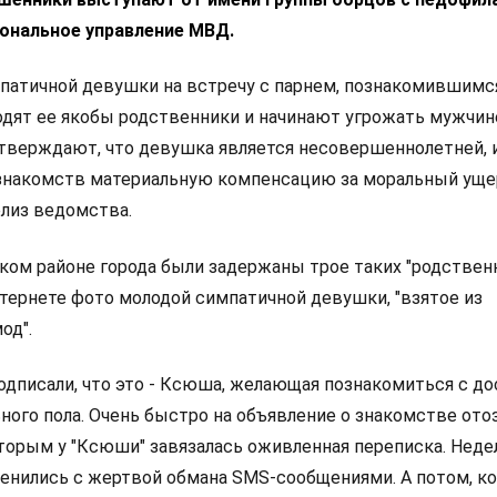
ональное управление МВД.
патичной девушки на встречу с парнем, познакомившимс
ходят ее якобы родственники и начинают угрожать мужчин
утверждают, что девушка является несовершеннолетней, 
знакомств материальную компенсацию за моральный ущер
лиз ведомства.
ском районе города были задержаны трое таких "родствен
тернете фото молодой симпатичной девушки, "взятое из
од".
одписали, что это - Ксюша, желающая познакомиться с д
ого пола. Очень быстро на объявление о знакомстве отоз
оторым у "Ксюши" завязалась оживленная переписка. Нед
енились с жертвой обмана SMS-сообщениями. А потом, ког