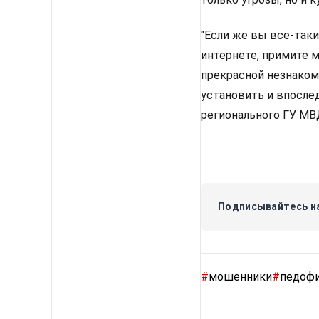
"Если же вы все-так
интернете, примите 
прекрасной незнаком
установить и впосле
регионального ГУ МВ
Подписывайтесь на
#
мошенники
#
педоф