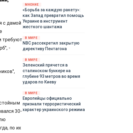
«страны 404» в следующем
МНЕНИЕ
«Борьба за каждую ракету»:
году. Однако киевские
как Запад превратил помощь
временщики не торопятся
Украине в инструмент
заключать мир - ведь есть
я с дамой
жесткого шантажа
поддержка в ЕС.
е
Политический кризис в
В МИРЕ
и требуют
Британии и Германии, выборы
NBC рассекретил закрытую
во Франции могут полностью
б", -
директиву Пентагона
изменить геополитический
ландшафт в мире, пока
В МИРЕ
Зеленский ожидает выборов
Зеленский прячется в
в США.
сталинском бункере на
ников",
глубине 93 метров во время
ударов по Киеву
В МИРЕ
Европейцы официально
остойным
признали террористический
характер украинского режима
вался 30-
елю
да, по их