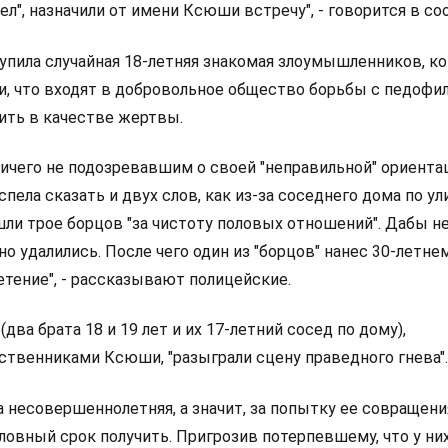
ел", назначили от имени Ксюши встречу", - говорится в со
упила случайная 18-летняя знакомая злоумышленников, к
, что входят в добровольное общество борьбы с педофил
ить в качестве жертвы.
ничего не подозревавшим о своей "неправильной" ориента
спела сказать и двух слов, как из-за соседнего дома по ул
ли трое борцов "за чистоту половых отношений". Дабы н
о удалились. После чего один из "борцов" нанес 30-летне
етение", - рассказывают полицейские.
два брата 18 и 19 лет и их 17-летний сосед по дому),
твенниками Ксюши, "разыграли сцену праведного гнева".
а несовершеннолетняя, а значит, за попытку ее совращени
ловный срок получить. Пригрозив потерпевшему, что у н