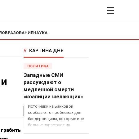
☰
Я
ОБРАЗОВАНИЕ
НАУКА
//
КАРТИНА ДНЯ
ПОЛИТИКА
Западные СМИ
ми
рассуждают о
медленной смерти
«коалиции желающих»
Источники на Банковой
сообщают о проблемах для
бандеровщины, которые все
больше нарастают на
 грабить
международном поле, что
сильно ударит по позициям
ами,